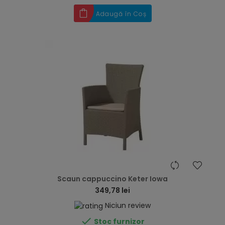
Adaugă în Coș
hea
Scaun cappuccino Keter Iowa
349,78 lei
Niciun review

Stoc furnizor