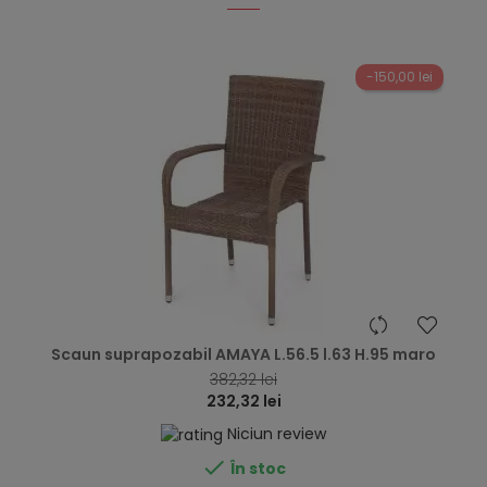
-150,00 lei
hea
Scaun suprapozabil AMAYA L.56.5 l.63 H.95 maro
382,32 lei
232,32 lei
Niciun review

În stoc