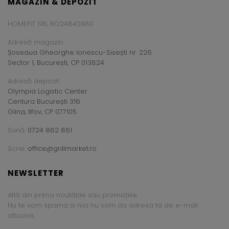
MAGAZIN & DEPOZIT
HOMEFIT SRL RO24842480
Adresă magazin:
Șoseaua Gheorghe Ionescu-Sisești nr. 226
Sector 1, București, CP 013824
Adresă depozit:
Olympia Logistic Center
Centura București 316
Glina, Ilfov, CP 077105
Sună:
0724 862 861
Scrie:
office@grillmarket.ro
NEWSLETTER
Află din prima noutățile sau promoțiile.
Nu te vom spama și nici nu vom da adresa ta de e-mail
altcuiva.