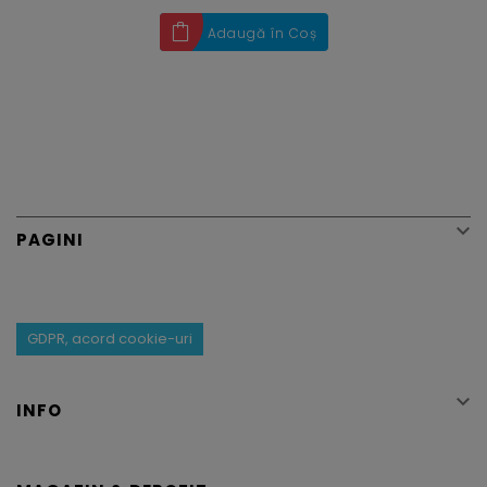
Adaugă în Coș

PAGINI
GDPR, acord cookie-uri

INFO