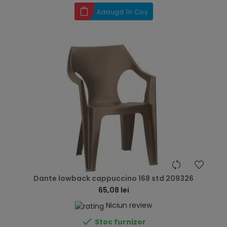
Adaugă în Coș
hea
Dante lowback cappuccino 168 std 209326
65,08 lei
Niciun review

Stoc furnizor