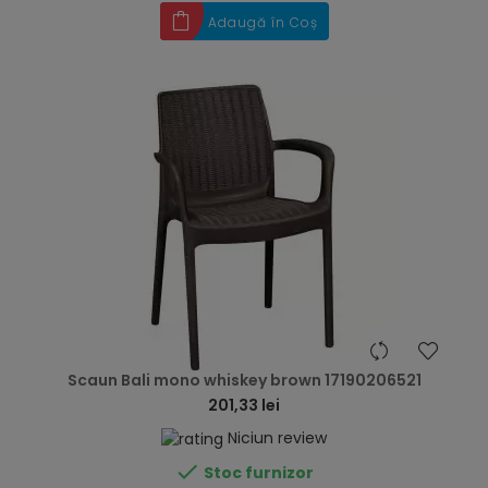
Adaugă în Coș
hea
Scaun Bali mono whiskey brown 17190206521
201,33 lei
Niciun review

Stoc furnizor