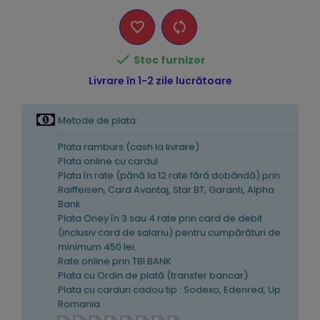

Stoc furnizor
Livrare în 1-2 zile lucrătoare
Metode de plata:
Plata ramburs (cash la livrare)
Plata online cu cardul
Plata în rate (pănă la 12 rate fără dobândă) prin
Raiffeisen, Card Avantaj, Star BT, Garanti, Alpha
Bank
Plata Oney în 3 sau 4 rate prin card de debit
(inclusiv card de salariu) pentru cumpărături de
minimum 450 lei.
Rate online prin TBI BANK
Plata cu Ordin de plată (transfer bancar)
Plata cu carduri cadou tip : Sodexo, Edenred, Up
Romania