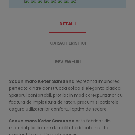
DETALII
CARACTERISTICI
REVIEW-URI
Scaun maro Keter Samanna
reprezinta imbinarea
perfecta dintre constructia solida si eleganta clasica.
Spatarul confortabil, profilat in mod corespunzator cu
factura de impletitura de ratan, precum si cotierele
asigura utilizatorilor confortul optim de sedere.
Scaun maro Keter Samanna
este fabricat din
material plastic, are durabilitate ridicata si este
rezistent la raze UV si intemperii.