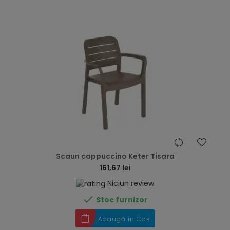
hea
Scaun cappuccino Keter Tisara
161,67 lei
Niciun review

Stoc furnizor
Adaugă în Coș