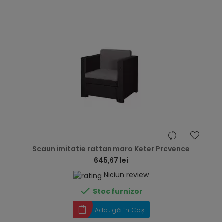
hea
Scaun imitatie rattan maro Keter Provence
645,67 lei
Niciun review

Stoc furnizor
Adaugă în Coș