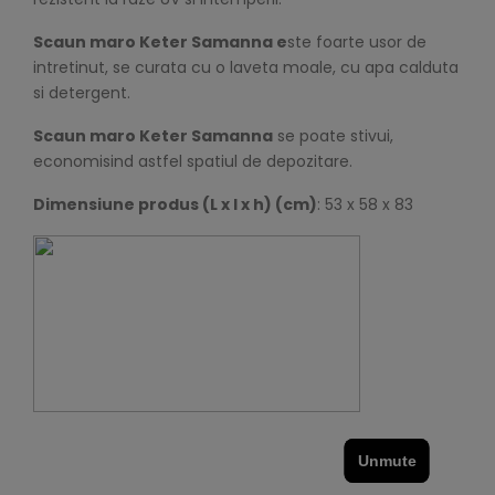
Scaun maro Keter Samanna e
ste foarte usor de
intretinut, se curata cu o laveta moale, cu apa calduta
si detergent.
Scaun maro Keter Samanna
se poate stivui,
economisind astfel spatiul de depozitare.
Dimensiune produs (L x l x h) (cm)
: 53 x 58 x 83