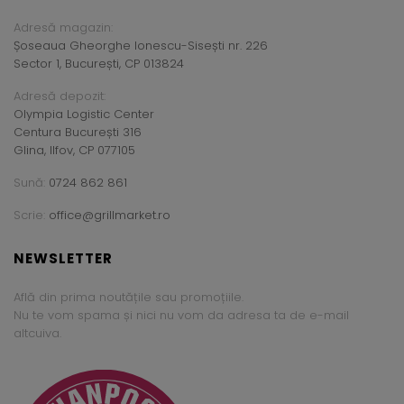
Adresă magazin:
Șoseaua Gheorghe Ionescu-Sisești nr. 226
Sector 1, București, CP 013824
Adresă depozit:
Olympia Logistic Center
Centura București 316
Glina, Ilfov, CP 077105
Sună:
0724 862 861
Scrie:
office@grillmarket.ro
NEWSLETTER
Află din prima noutățile sau promoțiile.
Nu te vom spama și nici nu vom da adresa ta de e-mail
altcuiva.