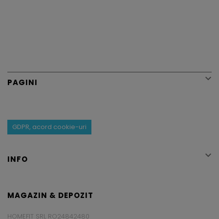

PAGINI
GDPR, acord cookie-uri

INFO
MAGAZIN & DEPOZIT
HOMEFIT SRL RO24842480