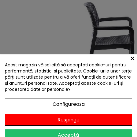
×
Acest magazin vă solicită să acceptați cookie-uri pentru
performanță, statistici și publicitate. Cookie-urile unor terțe
părți sunt utilizate pentru a vă oferi funcții de autentificare
și anunțuri personalizate. Acceptați aceste cookie-uri și
procesarea datelor personale?
Configureaza
4 ALTE PRODUSE IN ACEEASI
Respinge
CATEGORIE:
Acceptă