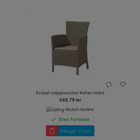
hea
Scaun cappuccino Keter Iowa
349,78 lei
Niciun review

Stoc furnizor
Adaugă în Coș