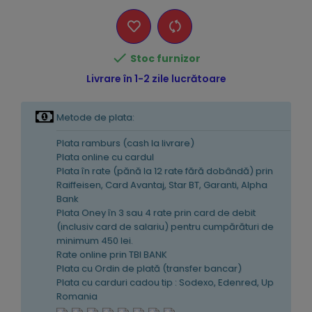

Stoc furnizor
Livrare în 1-2 zile lucrătoare
Metode de plata:
Plata ramburs (cash la livrare)
Plata online cu cardul
Plata în rate (pănă la 12 rate fără dobândă) prin
Raiffeisen, Card Avantaj, Star BT, Garanti, Alpha
Bank
Plata Oney în 3 sau 4 rate prin card de debit
(inclusiv card de salariu) pentru cumpărături de
minimum 450 lei.
Rate online prin TBI BANK
Plata cu Ordin de plată (transfer bancar)
Plata cu carduri cadou tip : Sodexo, Edenred, Up
Romania