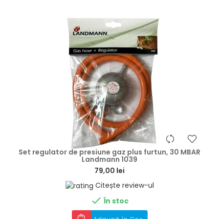
hea
Set regulator de presiune gaz plus furtun, 30 MBAR
Landmann 1039
79,00 lei
Citește review-ul

În stoc