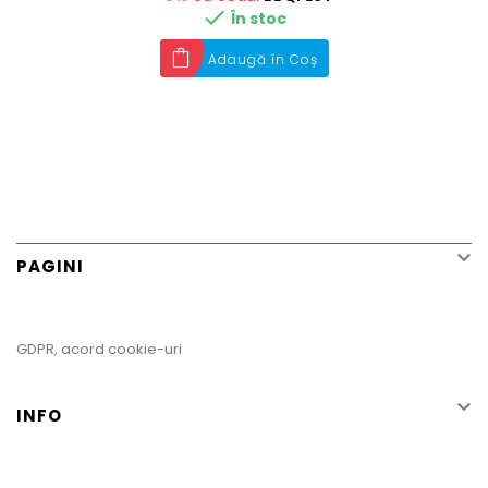

În stoc
Adaugă în Coș

PAGINI
GDPR, acord cookie-uri

INFO