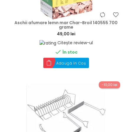
hea
Aschii afumare lemn mar Char-Broil 140555 700
grame
49,00 lei
Citește review-ul

În stoc
Adaugă în Coș
-10,00 lei