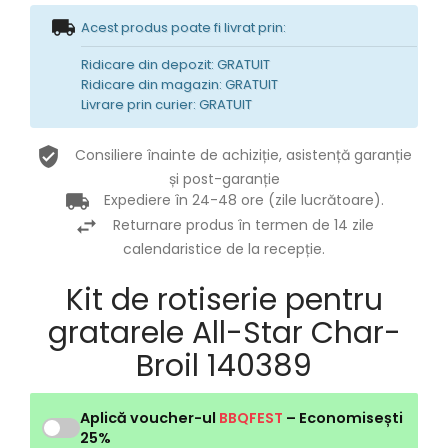
Acest produs poate fi livrat prin:
Ridicare din depozit: GRATUIT
Ridicare din magazin: GRATUIT
Livrare prin curier: GRATUIT
Consiliere înainte de achiziție, asistență garanție
și post-garanție
Expediere în 24-48 ore (zile lucrătoare).
Returnare produs în termen de 14 zile
calendaristice de la recepție.
Kit de rotiserie pentru
gratarele All-Star Char-
Broil 140389
Aplică voucher-ul
BBQFEST
– Economisești
25%