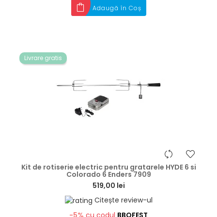
Adaugă în Coș
Livrare gratis
hea
Kit de rotiserie electric pentru gratarele HYDE 6 si
Colorado 6 Enders 7909
519,00 lei
Citește review-ul
-5%
cu codul
BBQFEST