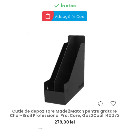

În stoc
Adaugă în Coș
hea
Cutie de depozitare Made2Match pentru gratare
Char-Broil Professional Pro, Core, Gas2Coal 140072
279,00 lei