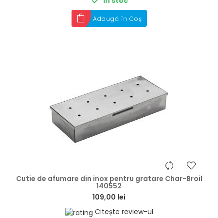

În stoc
Adaugă în Coș
hea
Cutie de afumare din inox pentru gratare Char-Broil
140552
109,00 lei
Citește review-ul