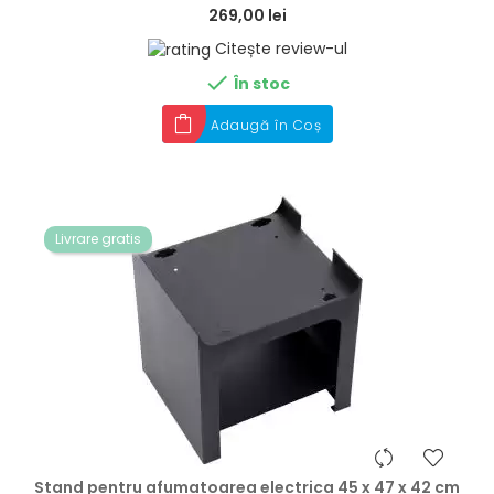
269,00 lei
Citește review-ul

În stoc
Adaugă în Coș
Livrare gratis
hea
Stand pentru afumatoarea electrica 45 x 47 x 42 cm