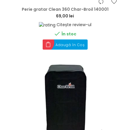
hea
Perie gratar Clean 360 Char-Broil 140001
69,00 lei
Citește review-ul

În stoc
Adaugă în Coș