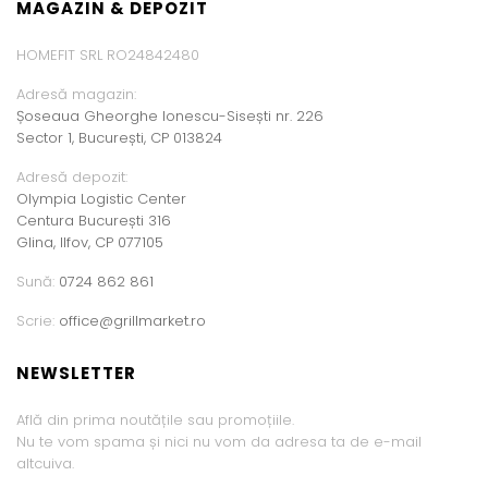
MAGAZIN & DEPOZIT
HOMEFIT SRL RO24842480
Adresă magazin:
Șoseaua Gheorghe Ionescu-Sisești nr. 226
Sector 1, București, CP 013824
Adresă depozit:
Olympia Logistic Center
Centura București 316
Glina, Ilfov, CP 077105
Sună:
0724 862 861
Scrie:
office@grillmarket.ro
NEWSLETTER
Află din prima noutățile sau promoțiile.
Nu te vom spama și nici nu vom da adresa ta de e-mail
altcuiva.