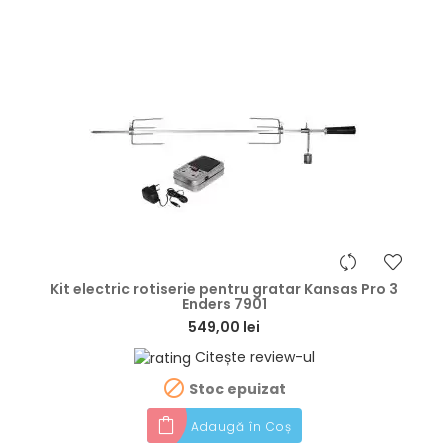
hea
Kit electric rotiserie pentru gratar Kansas Pro 3
Enders 7901
549,00 lei
Citește review-ul

Stoc epuizat
Adaugă în Coș