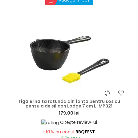
Adaugă în Coș
hea
Tigaie inalta rotunda din fonta pentru sos cu
pensula de silicon Lodge 7 cm L-MPB21
179,00 lei
Citește review-ul
-10%
cu codul
BBQFEST