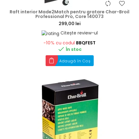
hea
Raft interior Made2Match pentru gratare Char-Broil
Professional Pro, Core 140073
299,00 lei
Citește review-ul
-10%
cu codul
BBQFEST

În stoc
Adaugă în Coș