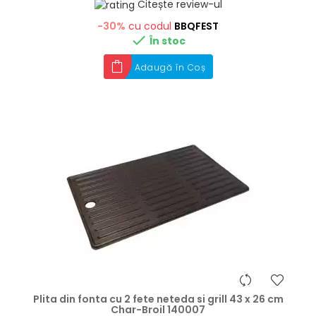
Citește review-ul
-30%
cu codul
BBQFEST

În stoc
Adaugă în Coș
hea
Plita din fonta cu 2 fete neteda si grill 43 x 26 cm
Char-Broil 140007