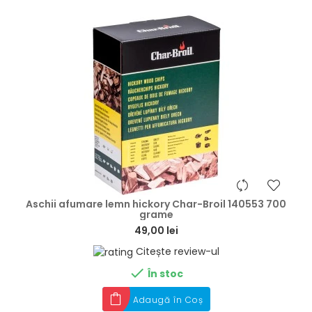
hea
Aschii afumare lemn hickory Char-Broil 140553 700
grame
49,00 lei
Citește review-ul

În stoc
Adaugă în Coș