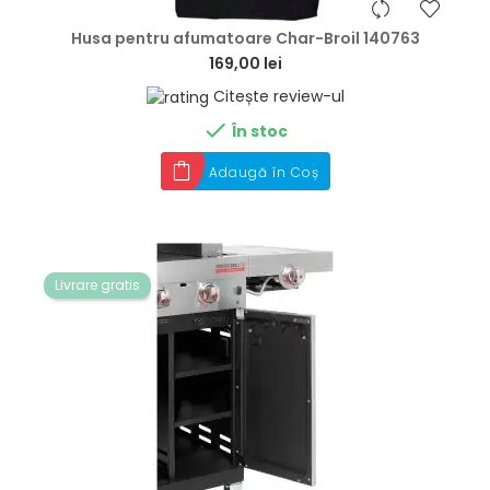
hea
Husa pentru afumatoare Char-Broil 140763
169,00 lei
Citește review-ul

În stoc
Adaugă în Coș
Livrare gratis