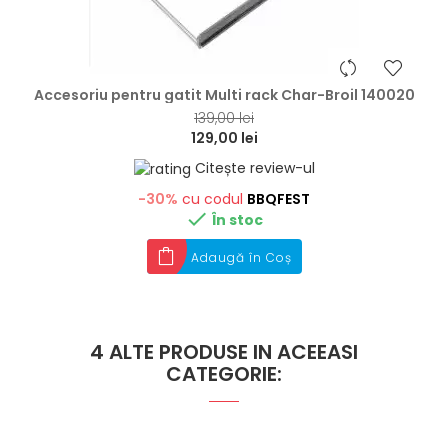
hea
Accesoriu pentru gatit Multi rack Char-Broil 140020
139,00 lei
129,00 lei
Citește review-ul
-30%
cu codul
BBQFEST

În stoc
Adaugă în Coș
4 ALTE PRODUSE IN ACEEASI
CATEGORIE: