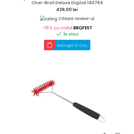
Char-Broil Deluxe Digital 140764
439,00 lei
Citește review-ul
-15%
cu codul
BBQFEST

În stoc
Adaugă în Coș