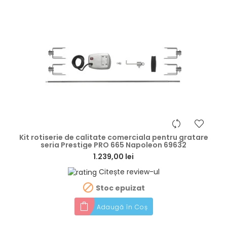
hea
Kit rotiserie de calitate comerciala pentru gratare
seria Prestige PRO 665 Napoleon 69632
1.239,00 lei
Citește review-ul

Stoc epuizat
Adaugă în Coș