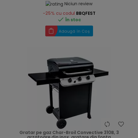
Niciun review
-25%
cu codul
BBQFEST

În stoc
Adaugă în Coș
hea
Gratar pe gaz Char-Broil Convective 310B, 3
arzatoare din inox, gratare din fonta