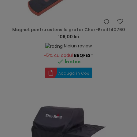
hea
Magnet pentru ustensile gratar Char-Broil 140760
109,00 lei
Niciun review
-5%
cu codul
BBQFEST

În stoc
Adaugă în Coș