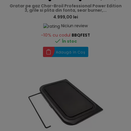
Gratar pe gaz Char-Broil Professional Power Edition
3, grile si plita din fonta, sear burner,...
4.999,00 lei
Niciun review
-10%
cu codul
BBQFEST

În stoc
Adaugă în Coș