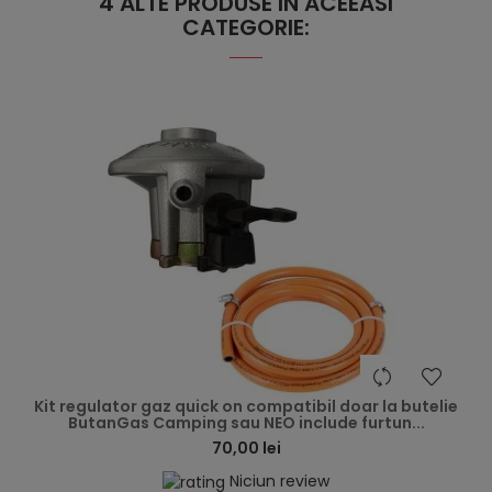
4 ALTE PRODUSE IN ACEEASI
CATEGORIE:
hea
Kit regulator gaz quick on compatibil doar la butelie
ButanGas Camping sau NEO include furtun...
70,00 lei
Niciun review