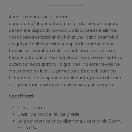
Aceasta conexiune usureaza
conectarea/deconectarea furtunului de gaz la gratar
de la orice dispozitiv portabil Cadac, ceea ce elimina
necesitatea utilizarii unei chei atunci cand asamblati
un grill portabil. Conexiunea rapida inseamna ca nu
trebuie sa insurubati si desurubati duza existenta de
fiecare data cand folositi gratarul. In cateva minute va
puteti conecta gratarul la gaz, deci nu este nevoie de
intrumente de lucru suplimentare. Este echipata cu
filet rotativ si cu supapa autoblocanta, pentru utilizare
in siguranta, in cazul eventualelor scurgeri de gaze.
Specificatii
:
Finisaj: alama
Unghi de rotatie: 90 de grade
Se potriveste la orice diamentru interior de 8mm,
adica 1/4