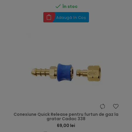

În stoc
Adaugă în Coș
hea
Conexiune Quick Release pentru furtun de gaz la
gratar Cadac 338
69,00 lei