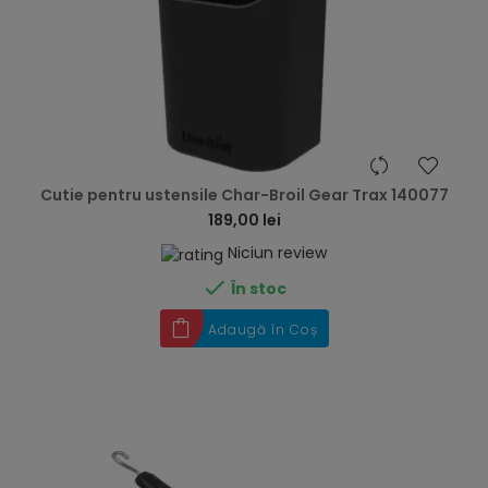
hea
Cutie pentru ustensile Char-Broil Gear Trax 140077
189,00 lei
Niciun review

În stoc
Adaugă în Coș