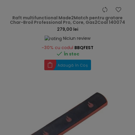
hea
Raft multifunctional Made2Match pentru gratare
Char-Broil Professional Pro, Core, Gas2Coal 140074
279,00 lei
Niciun review
-30%
cu codul
BBQFEST

În stoc
Adaugă în Coș