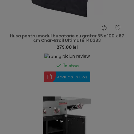
hea
Husa pentru modul bucatarie cu gratar 55 x 100 x 67
cm Char-Broil Ultimate 140383
279,00 lei
Niciun review

În stoc
Adaugă în Coș