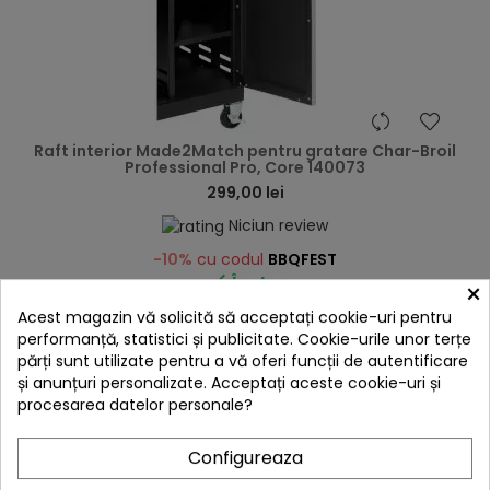
hea
Raft interior Made2Match pentru gratare Char-Broil
Professional Pro, Core 140073
299,00 lei
Niciun review
-10%
cu codul
BBQFEST

În stoc
×
Acest magazin vă solicită să acceptați cookie-uri pentru
Adaugă în Coș
performanță, statistici și publicitate. Cookie-urile unor terțe
părți sunt utilizate pentru a vă oferi funcții de autentificare
și anunțuri personalizate. Acceptați aceste cookie-uri și
procesarea datelor personale?
Configureaza