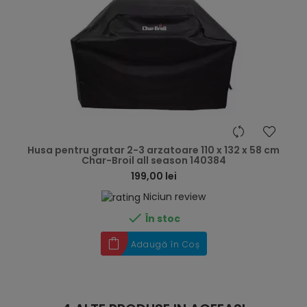
hea
Husa pentru gratar 2-3 arzatoare 110 x 132 x 58 cm
Char-Broil all season 140384
199,00 lei
Niciun review

În stoc
Adaugă în Coș