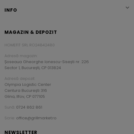

INFO
MAGAZIN & DEPOZIT
HOMEFIT SRL RO24842480
Adresă magazin:
Șoseaua Gheorghe Ionescu-Sisești nr. 226
Sector 1, București, CP 013824
Adresă depozit:
Olympia Logistic Center
Centura București 316
Glina, Ilfov, CP 077105
Sună:
0724 862 861
Scrie:
office@grillmarket.ro
NEWSLETTER