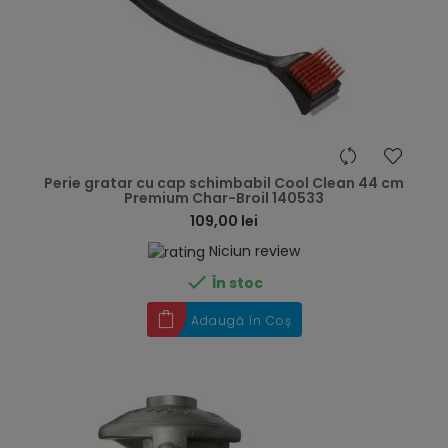
hea
Perie gratar cu cap schimbabil Cool Clean 44 cm
Premium Char-Broil 140533
109,00 lei
Niciun review

În stoc
Adaugă în Coș