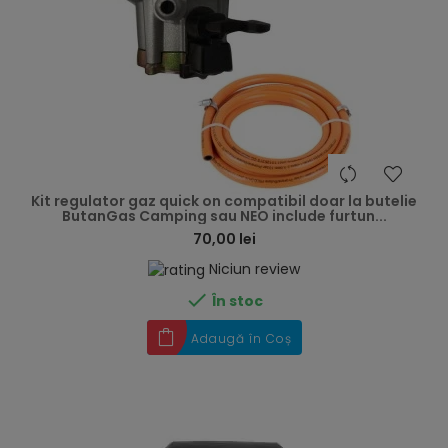
hea
Kit regulator gaz quick on compatibil doar la butelie
ButanGas Camping sau NEO include furtun...
70,00 lei
Niciun review

În stoc
Adaugă în Coș