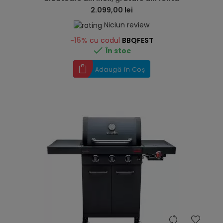
2.099,00 lei
Niciun review
-15%
cu codul
BBQFEST

În stoc
Adaugă în Coș
hea