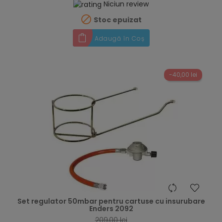
Niciun review

Stoc epuizat
Adaugă în Coș
-40,00 lei
hea
Set regulator 50mbar pentru cartuse cu insurubare
Enders 2092
209,00 lei