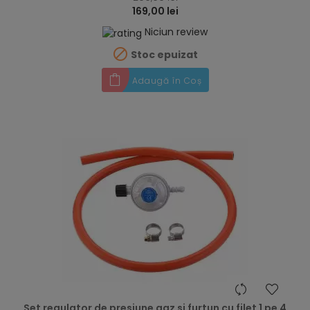
169,00 lei
Niciun review

Stoc epuizat
Adaugă în Coș
hea
Set regulator de presiune gaz si furtun cu filet 1 pe 4