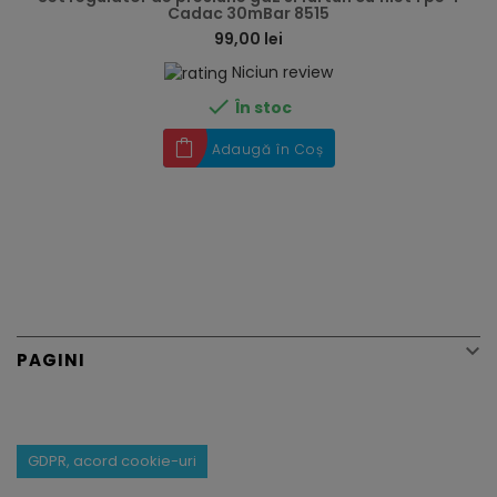
Cadac 30mBar 8515
99,00 lei
Niciun review

În stoc
Adaugă în Coș

PAGINI
GDPR, acord cookie-uri