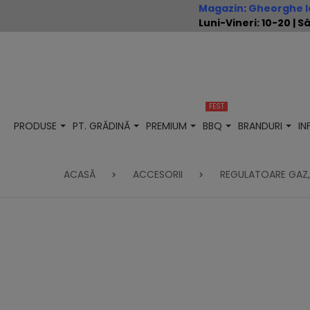
Magazin
:
Gheorghe Io
Luni-Vineri: 10-20 |
FEST
PRODUSE
PT. GRĂDINĂ
PREMIUM
BBQ
BRANDURI
I
ACASĂ
ACCESORII
REGULATOARE GAZ,