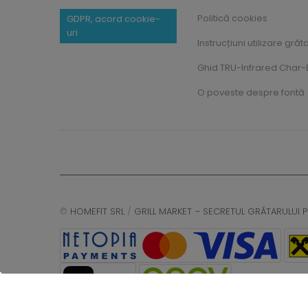
Politică cookies
GDPR, acord cookie-
uri
Instrucțiuni utilizare grăt
Ghid TRU-Infrared Char-B
O poveste despre fontă
©
HOMEFIT SRL
/
GRILL MARKET – SECRETUL GRĂTARULUI P