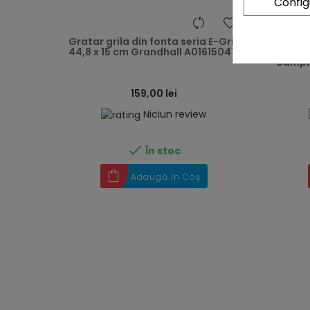
Confi
heart
Gratar grila din fonta seria E-Grill
Ki
44,8 x 15 cm Grandhall A01615041E
compati
Campin
159,00 lei
Niciun review

În stoc
Adaugă în Coș