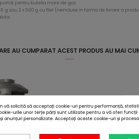
nsportat pentru butelia mare de gaz
 g sau 2 x 500 g cu filet (neincluse in forma de livrare a produ
ulota
 CARE AU CUMPARAT ACEST PRODUS AU MAI CUM
 vă solicită să acceptați cookie-uri pentru performanță, statistic
ookie-urile unor terțe părți sunt utilizate pentru a vă oferi funcții
 și anunțuri personalizate. Acceptați aceste cookie-uri și proces