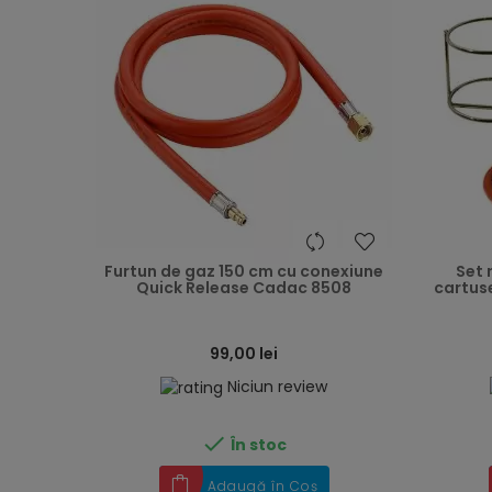
heart
Furtun de gaz 150 cm cu conexiune
Set 
Quick Release Cadac 8508
cartus
99,00 lei
Niciun review

În stoc
Adaugă în Coș