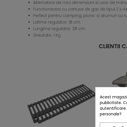
Alternativa de mici dimensiuni si usor de tra
Functioneaza cu cartuse de gaz de tipul 2 x 445
Perfect pentru camping, picnic si drumuri cu r
Latime regulator: 18 cm
Lungime regulator: 28 cm
Greutate: 1 Kg
CLIENTII
Acest magazin
publicitate. C
autentificare
personale?