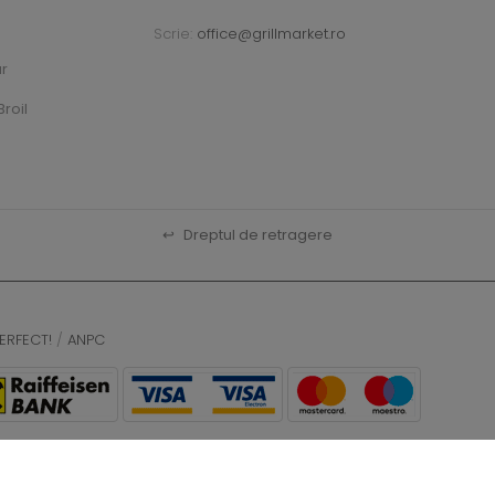
Scrie:
office@grillmarket.ro
ar
roil
↩
Dreptul de retragere
ERFECT!
/
ANPC