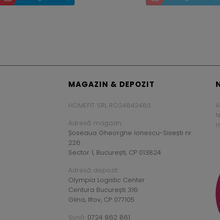
MAGAZIN & DEPOZIT
HOMEFIT SRL RO24842480
A
N
Adresă magazin:
m
Șoseaua Gheorghe Ionescu-Sisești nr.
226
Sector 1, București, CP 013824
Adresă depozit:
Olympia Logistic Center
Centura București 316
Glina, Ilfov, CP 077105
Sună:
0724 862 861