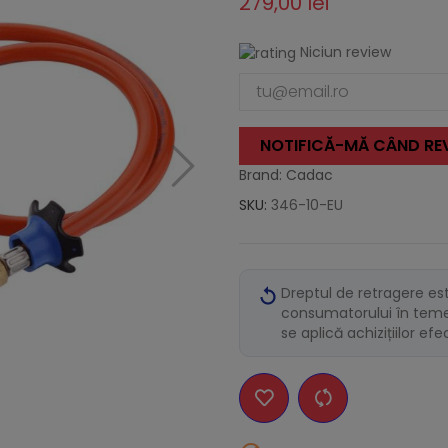
279,00 lei
Niciun review
NOTIFICĂ-MĂ CÂND REV
Brand: Cadac
SKU:
346-10-EU
Dreptul de retragere es
consumatorului în temei
se aplică achizițiilor ef