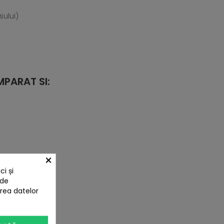
sului)
PARAT SI:
×
i și
 de
area datelor