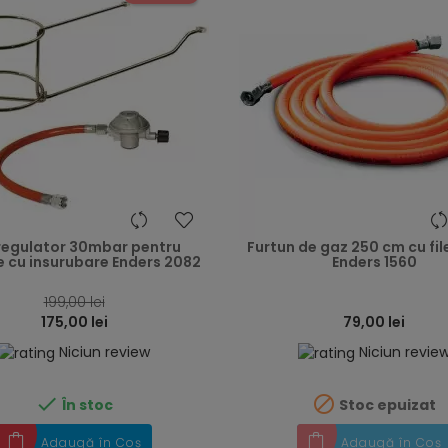
heart
regulator 30mbar pentru
Furtun de gaz 250 cm cu file
e cu insurubare Enders 2082
Enders 1560
199,00 lei
175,00 lei
79,00 lei
Niciun review
Niciun revie


În stoc
Stoc epuizat
Adaugă în Coș
Adaugă în Coș