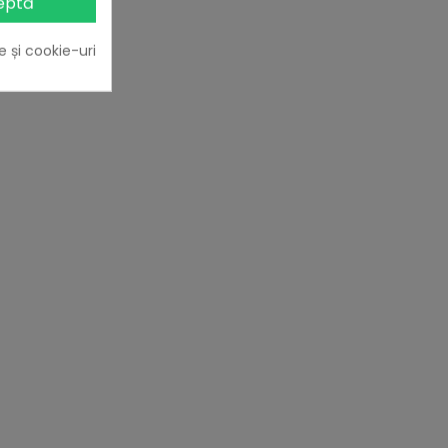
eptă
e și cookie-uri