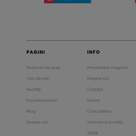
PAGINI
INFO
Reduceri de preț
Prezentare magazin
Top vânzări
Despre noi
Noutăți
Contact
Pachete promo
Livrare
Blog
Cum plătesc
Review-uri
Termeni și condiții
GDPR