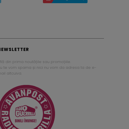
NEWSLETTER
flă din prima noutățile sau promoțiile.
u te vom spama și nici nu vom da adresa ta de e-
ail altcuiva.