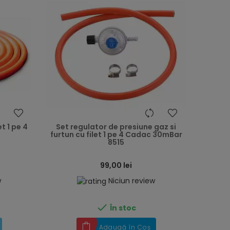
heart
heart
t 1 pe 4
Set regulator de presiune gaz si
furtun cu filet 1 pe 4 Cadac 30mBar
8515
99,00 lei
w
Niciun review

În stoc
Adaugă în Coș