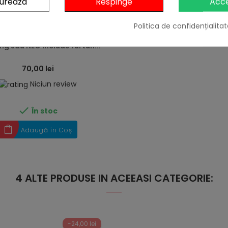
gureaza
Respinge
Acc
heart
Politica de confidențialitat
t regulator gaz quick on
bil doar la butelie ButanGas
g sau NEO include furtun...
70,00 lei
Niciun review

În stoc
Adaugă în Coș
4 ALTE PRODUSE IN ACEEASI CATEGORIE:
-24,00 lei