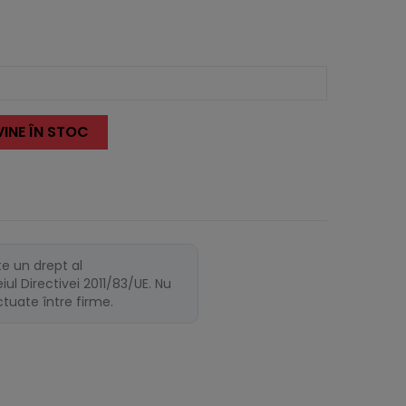
INE ÎN STOC
te un drept al
ul Directivei 2011/83/UE. Nu
ectuate între firme.