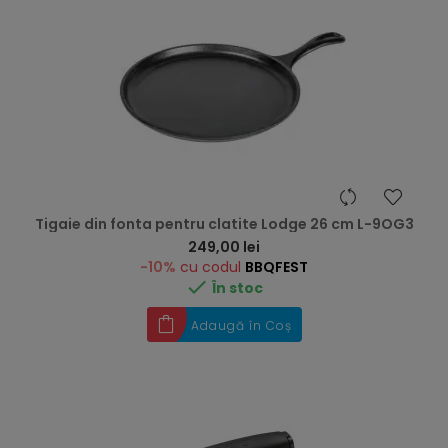
Tigaie din fonta pentru clatite Lodge 26 cm L-9OG3
Preț
249,00 lei
-10%
cu codul
BBQFEST

În stoc
Adaugă în Coș