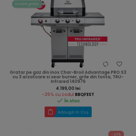
Livrare gratis
Gratar pe gaz din inox Char-Broil Advantage PRO S3
cu 3 arzatoare si sear burner, grile din fonta, TRU-
Infrared 140976
Preț
4.199,00 lei
-25%
cu codul
BBQFEST

În stoc
Adaugă în Coș
-20%