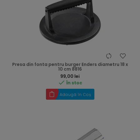
Presa din fonta pentru burger Enders diametru 18 x
10 cm 8816
Preț
99,00 lei

În stoc
Adaugă în Coș