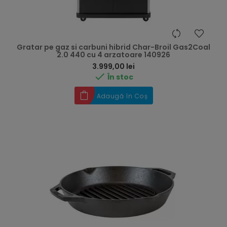
Gratar pe gaz si carbuni hibrid Char-Broil Gas2Coal
2.0 440 cu 4 arzatoare 140926
Preț
3.999,00 lei

În stoc
Adaugă în Coș