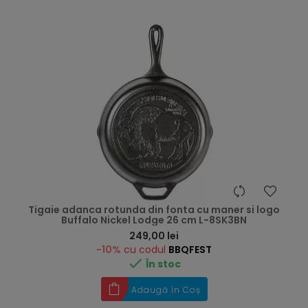
Tigaie adanca rotunda din fonta cu maner si logo
Buffalo Nickel Lodge 26 cm L-8SK3BN
Preț
249,00 lei
-10%
cu codul
BBQFEST

În stoc
Adaugă în Coș