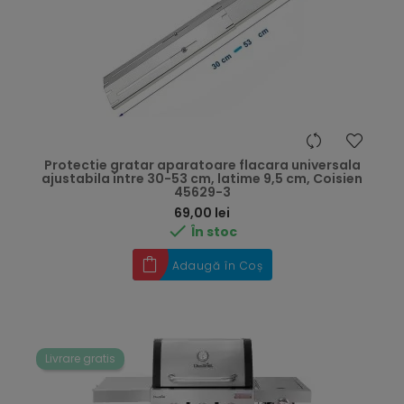
Protectie gratar aparatoare flacara universala
ajustabila intre 30-53 cm, latime 9,5 cm, Coisien
45629-3
Preț
69,00 lei

În stoc
Adaugă în Coș
Livrare gratis