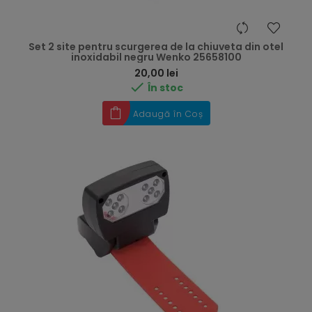
Set 2 site pentru scurgerea de la chiuveta din otel
inoxidabil negru Wenko 25658100
Preț
20,00 lei

În stoc
Adaugă în Coș