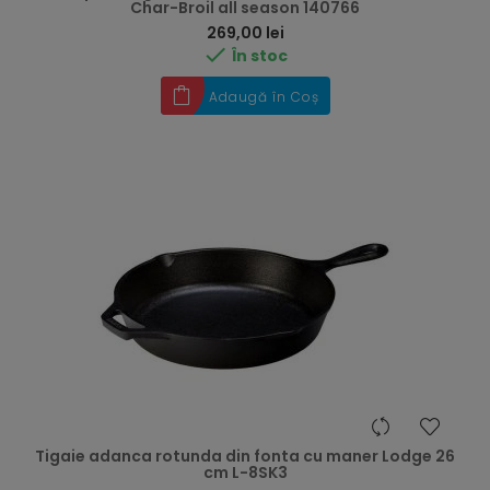
Char-Broil all season 140766
Preț
269,00 lei

În stoc
Adaugă în Coș
Tigaie adanca rotunda din fonta cu maner Lodge 26
cm L-8SK3