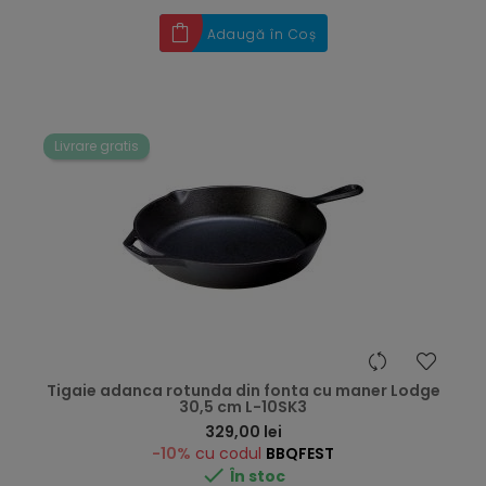
Adaugă în Coș
Livrare gratis
Tigaie adanca rotunda din fonta cu maner Lodge
30,5 cm L-10SK3
Preț
329,00 lei
-10%
cu codul
BBQFEST

În stoc