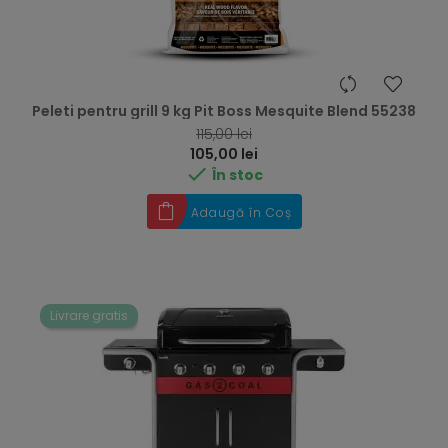
Peleti pentru grill 9 kg Pit Boss Mesquite Blend 55238
RRP
115,00 lei
Preț
105,00 lei

În stoc
Adaugă în Coș
Livrare gratis