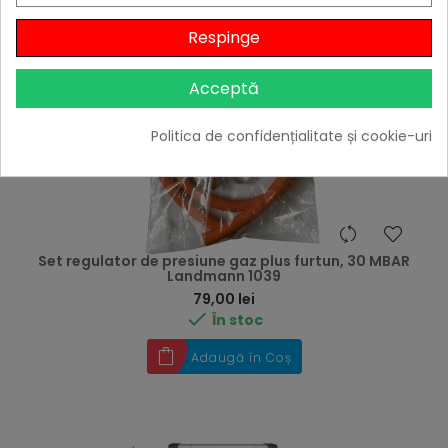
Respinge
Acceptă
Politica de confidențialitate și cookie-uri
Set regulator de presiune gaz plus furtun, 30 MBAR
Landmann 1039
Preț
79,00 lei

În stoc
Adaugă în Coș