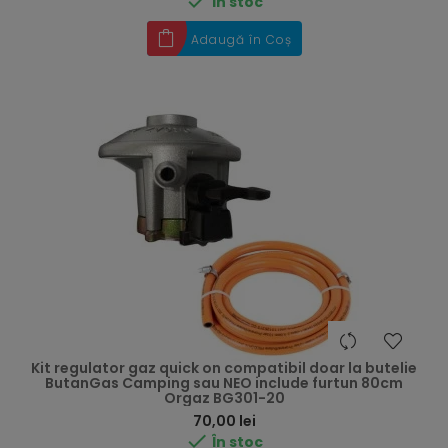

În stoc
Adaugă în Coș
Kit regulator gaz quick on compatibil doar la butelie
ButanGas Camping sau NEO include furtun 80cm
Orgaz BG301-20
Preț
70,00 lei

În stoc