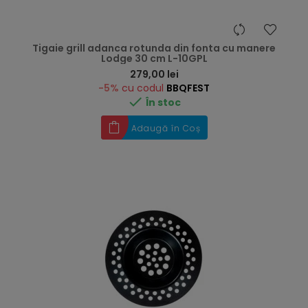
Tigaie grill adanca rotunda din fonta cu manere
Lodge 30 cm L-10GPL
Preț
279,00 lei
-5%
cu codul
BBQFEST

În stoc
Adaugă în Coș