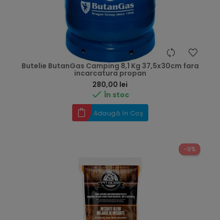
Butelie ButanGas Camping 8,1 Kg 37,5x30cm fara
incarcatura propan
Preț
280,00 lei

În stoc
Adaugă în Coș
-9%