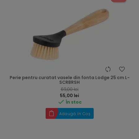
Perie pentru curatat vasele din fonta Lodge 25 cm L-
SCRBRSH
RRP
69,00 lei
Preț
55,00 lei

În stoc
Adaugă în Coș