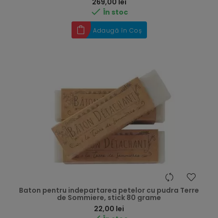
Preț
269,00 lei

În stoc
Adaugă în Coș
Baton pentru indepartarea petelor cu pudra Terre
de Sommiere, stick 80 grame
Preț
22,00 lei