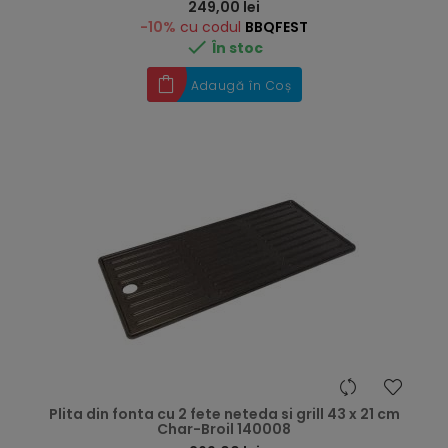
Preț
249,00 lei
-10%
cu codul
BBQFEST

În stoc
Adaugă în Coș
Plita din fonta cu 2 fete neteda si grill 43 x 21 cm
Char-Broil 140008