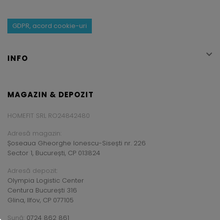
GDPR, acord cookie-uri

INFO
MAGAZIN & DEPOZIT
HOMEFIT SRL RO24842480
Adresă magazin:
Șoseaua Gheorghe Ionescu-Sisești nr. 226
Sector 1, București, CP 013824
Adresă depozit:
Olympia Logistic Center
Centura București 316
Glina, Ilfov, CP 077105
Sună:
0724 862 861