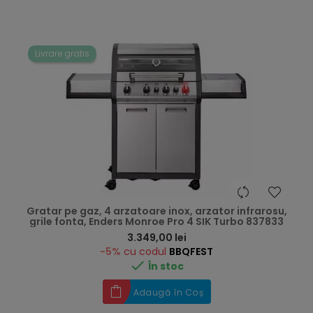
Livrare gratis
Gratar pe gaz, 4 arzatoare inox, arzator infrarosu,
grile fonta, Enders Monroe Pro 4 SIK Turbo 837833
Preț
3.349,00 lei
-5%
cu codul
BBQFEST

În stoc
Adaugă în Coș