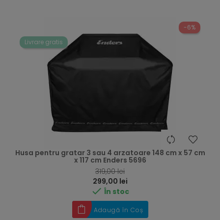
-6%
Livrare gratis
Husa pentru gratar 3 sau 4 arzatoare 148 cm x 57 cm
x 117 cm Enders 5696
RRP
319,00 lei
Preț
299,00 lei

În stoc
Adaugă în Coș