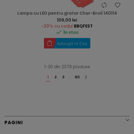
Lampa cu LED pentru gratar Char-Broil 140114
Preț
109,00 lei
-20%
cu codul
BBQFEST

În stoc
Adaugă în Coș
1-30 din 2379 produse
1
2
3
…
80
⟩

PAGINI