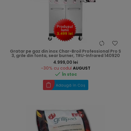
Gratar pe gaz din inox Char-Broil Professional Pro S
3, grile din fonta, sear burner, TRU-Infrared 140920
Preț
4.999,00 lei
-30%
cu codul
AUGUST

În stoc
Adaugă în Coș