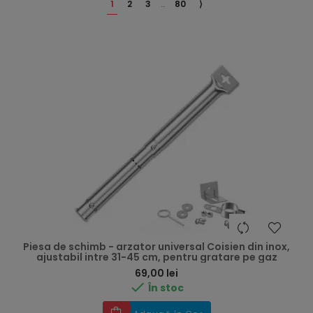
1
2
3
…
80
⟩
Piesa de schimb - arzator universal Coisien din inox,
ajustabil intre 31-45 cm, pentru gratare pe gaz
Preț
69,00 lei

În stoc