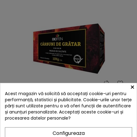
×
Carbune de gratar 10 kg brichete din rumegus Bioten
Acest magazin vă solicită să acceptați cookie-uri pentru
Preț
159,00 lei
performanță, statistici și publicitate. Cookie-urile unor terțe

În stoc
părți sunt utilizate pentru a vă oferi funcții de autentificare
și anunțuri personalizate. Acceptați aceste cookie-uri și
Adaugă în Coș
procesarea datelor personale?
E
Configureaza
F
I
L
T
R