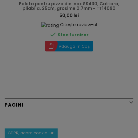
Paleta pentru pizza din inox SS430, Cattara,
pliabila, 25cm, grosime 0.7mm - TT14090
50,00 lei
Citește review-ul

Stoc furnizor
Adaugă în Coș

PAGINI
GDPR, acord cookie-uri