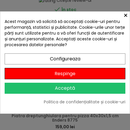
Citește review-ul

În stoc
×
Adaugă în Coș
Acest magazin vă solicită să acceptați cookie-uri pentru
performanță, statistici și publicitate. Cookie-urile unor terțe
părți sunt utilizate pentru a vă oferi funcții de autentificare
și anunțuri personalizate. Acceptați aceste cookie-uri și
procesarea datelor personale?
Configureaza
Respinge
Acceptă
Politica de confidențialitate și cookie-uri
hea
Piatra dreptunghiulara pentru pizza 40x30x1,5 cm
Enders 8775
159,00 lei