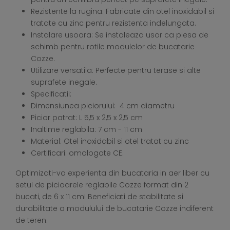
Rezistente la rugina: Fabricate din otel inoxidabil si
tratate cu zinc pentru rezistenta indelungata.
Instalare usoara: Se instaleaza usor ca piesa de
schimb pentru rotile modulelor de bucatarie
Cozze.
Utilizare versatila: Perfecte pentru terase si alte
suprafete inegale.
Specificatii:
Dimensiunea piciorului: 4 cm diametru
Picior patrat: L 5,5 x 2,5 x 2,5 cm
Inaltime reglabila: 7 cm - 11 cm
Material: Otel inoxidabil si otel tratat cu zinc
Certificari: omologate CE.
Optimizati-va experienta din bucataria in aer liber cu
setul de picioarele reglabile Cozze format din 2
bucati, de 6 x 11 cm! Beneficiati de stabilitate si
durabilitate a modulului de bucatarie Cozze indiferent
de teren.