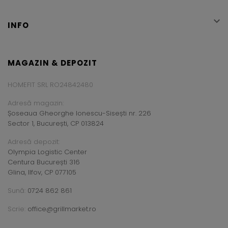

INFO
MAGAZIN & DEPOZIT
HOMEFIT SRL RO24842480
Adresă magazin:
Șoseaua Gheorghe Ionescu-Sisești nr. 226
Sector 1, București, CP 013824
Adresă depozit:
Olympia Logistic Center
Centura București 316
Glina, Ilfov, CP 077105
Sună:
0724 862 861
Scrie:
office@grillmarket.ro