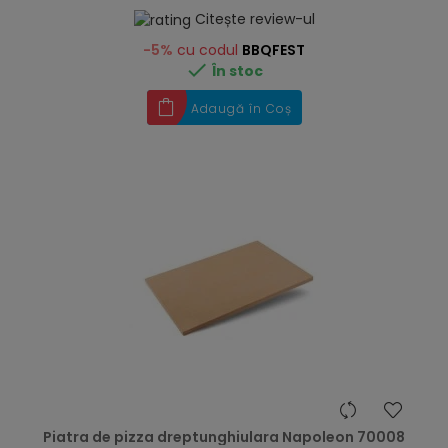
Citește review-ul
-5%
cu codul
BBQFEST

În stoc
Adaugă în Coș
hea
Piatra de pizza dreptunghiulara Napoleon 70008