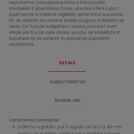
neuniforme. Concepute pentru a inlocui rotile
modulelor d ebucatarie Cozze, acestea ofera suport
suplimentar si inaltime reglabila, astfel incat bucataria
dv. de exterior sa ramana stabila si sigura, indiferent de
teren. Ce functie indeplinesc aceste picioare? Sunt
ideale pentru cei care doresc un plus de stabilitate in
bucataria lor de exterior, in special pe suprafete
neuniforme.
DETALII
CARACTERISTICI
REVIEW-URI
Caracteristici principale:
Inaltime reglabila: pot fi reglate de la 0 la 40 mm
pentru un echilibru perfect pe suprafete inegale.