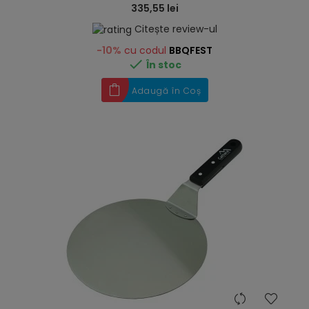
335,55 lei
Citește review-ul
-10%
cu codul
BBQFEST

În stoc
Adaugă în Coș
hea