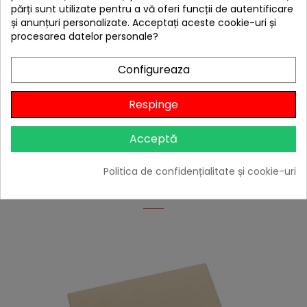
hea
părți sunt utilizate pentru a vă oferi funcții de autentificare
și anunțuri personalizate. Acceptați aceste cookie-uri și
Presa hamburger din aluminiu 12 cm Landmann 13710
procesarea datelor personale?
59,00 lei
Niciun review
Configureaza

În stoc
Respinge
Adaugă în Coș
Acceptă
Politica de confidențialitate și cookie-uri
4 ALTE PRODUSE IN ACEEASI
CATEGORIE: