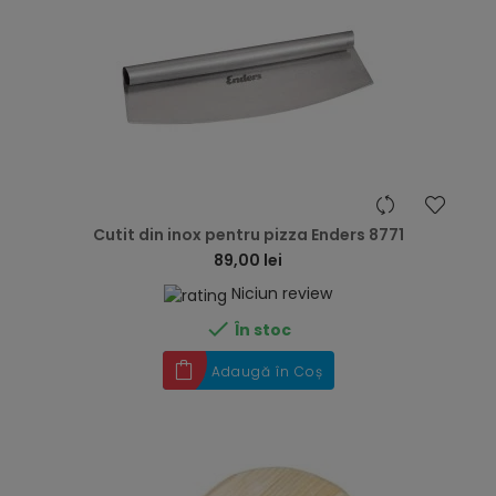
hea
Cutit din inox pentru pizza Enders 8771
89,00 lei
Niciun review

În stoc
Adaugă în Coș