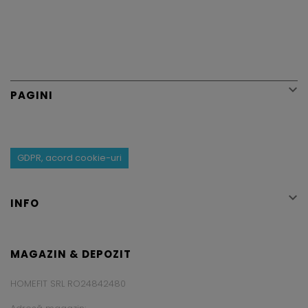

PAGINI
GDPR, acord cookie-uri

INFO
MAGAZIN & DEPOZIT
HOMEFIT SRL RO24842480