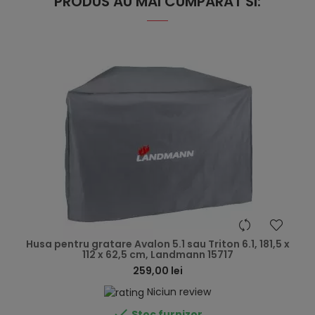
PRODUS AU MAI CUMPARAT SI:
hea
Husa pentru gratare Avalon 5.1 sau Triton 6.1, 181,5 x
112 x 62,5 cm, Landmann 15717
259,00 lei
Niciun review

Stoc furnizor