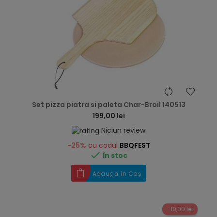
hea
Set pizza piatra si paleta Char-Broil 140513
199,00 lei
Niciun review
-25%
cu codul
BBQFEST

În stoc
Adaugă în Coș
-10,00 lei