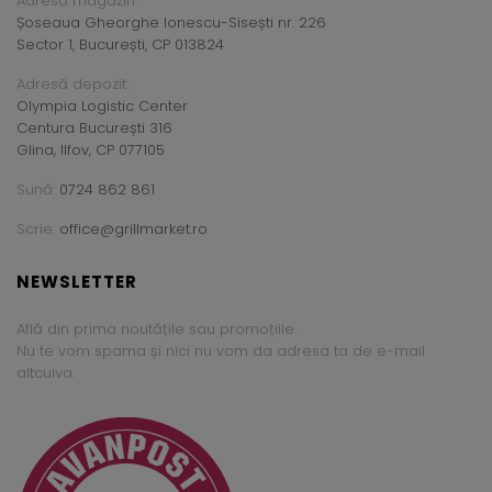
Adresă magazin:
Șoseaua Gheorghe Ionescu-Sisești nr. 226
Sector 1, București, CP 013824
Adresă depozit:
Olympia Logistic Center
Centura București 316
Glina, Ilfov, CP 077105
Sună:
0724 862 861
Scrie:
office@grillmarket.ro
NEWSLETTER
Află din prima noutățile sau promoțiile.
Nu te vom spama și nici nu vom da adresa ta de e-mail
altcuiva.