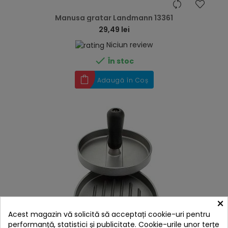
hea
Manusa gratar Landmann 13361
29,49 lei
Niciun review

În stoc
Adaugă în Coș
×
Acest magazin vă solicită să acceptați cookie-uri pentru
performanță, statistici și publicitate. Cookie-urile unor terțe