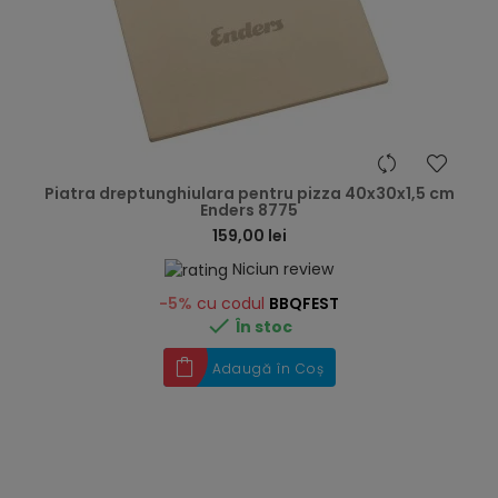
hea
Piatra dreptunghiulara pentru pizza 40x30x1,5 cm
Enders 8775
159,00 lei
Niciun review
-5%
cu codul
BBQFEST

În stoc
Adaugă în Coș