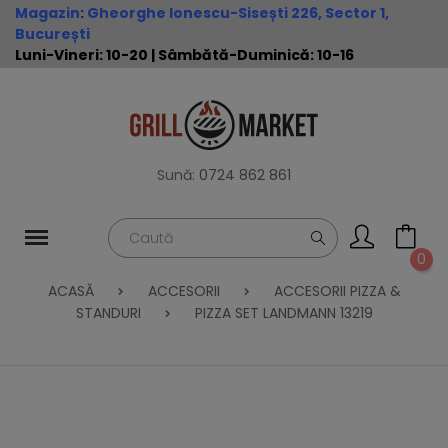
Magazin
:
Gheorghe Ionescu-Sisești 226, Sector 1,
București
Luni-Vineri: 10-20 | Sâmbătă-Duminică: 10-16
Sună:
0724 862 861
0
ACASĂ
ACCESORII
ACCESORII PIZZA &
STANDURI
PIZZA SET LANDMANN 13219