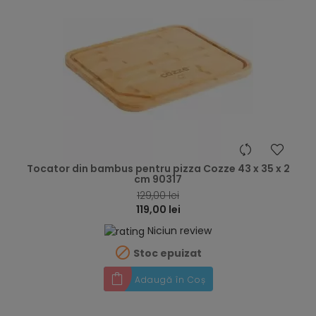
hea
Tocator din bambus pentru pizza Cozze 43 x 35 x 2
cm 90317
129,00 lei
119,00 lei
Niciun review

Stoc epuizat
Adaugă în Coș