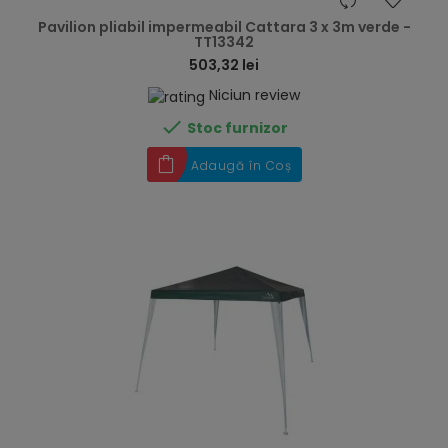
hea
Pavilion pliabil impermeabil Cattara 3 x 3m verde -
TT13342
503,32 lei
Niciun review

Stoc furnizor
Adaugă în Coș