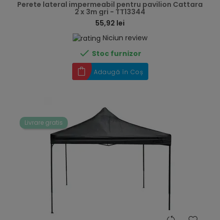
Perete lateral impermeabil pentru pavilion Cattara
2 x 3m gri - TT13344
55,92 lei
Niciun review

Stoc furnizor
Adaugă în Coș
Livrare gratis