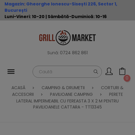
Magazin
:
Gheorghe Ionescu-Sisești 226, Sector 1,
București
Luni-Vineri: 10-20 | Sâmbătă-Duminică: 10-16
Sună:
0724 862 861
0
ACASĂ
CAMPING & DRUMETII
CORTURI &
ACCESORII
PAVILIOANE CAMPING
PERETE
LATERAL IMPERMEABIL CU FEREASTA 3 X 2 M PENTRU
PAVILIOANELE CATTARA - TT13345