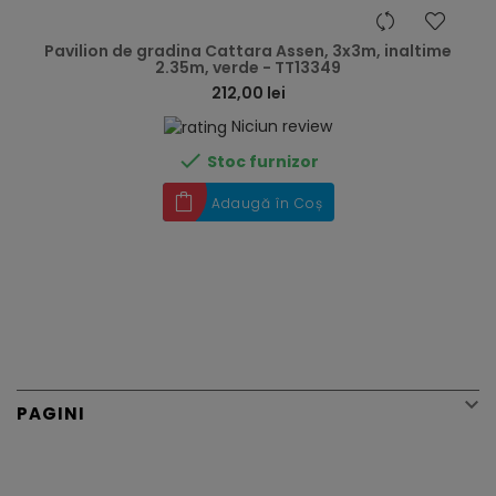
hea
Pavilion de gradina Cattara Assen, 3x3m, inaltime
2.35m, verde - TT13349
212,00 lei
Niciun review

Stoc furnizor
Adaugă în Coș

PAGINI