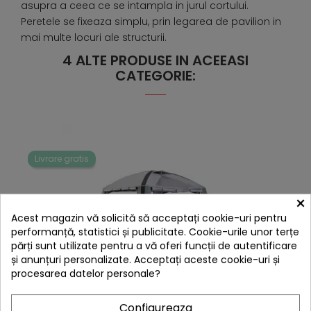
asupra a ceea ce se intampla in jurul cortului.
Peretele se fixeaza simplu, prin legarea de pavilion in
mai multe locuri ale structurii.
4 ALTE PRODUSE IN ACEEASI
CATEGORIE:
Livrare gratis
×
Acest magazin vă solicită să acceptați cookie-uri pentru
performanță, statistici și publicitate. Cookie-urile unor terțe
părți sunt utilizate pentru a vă oferi funcții de autentificare
și anunțuri personalizate. Acceptați aceste cookie-uri și
procesarea datelor personale?
hea
Configureaza