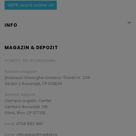
GDPR, acord cookie-uri

INFO
MAGAZIN & DEPOZIT
HOMEFIT SRL RO24842480
Adresă magazin:
Șoseaua Gheorghe Ionescu-Sisești nr. 226
Sector 1, București, CP 013824
Adresă depozit:
Olympia Logistic Center
Centura București 316
Glina, Ilfov, CP 077105
Sună:
0724 862 861
Scrie:
office@grillmarket.ro