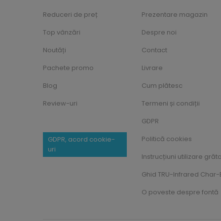
Reduceri de preț
Prezentare magazin
Top vânzări
Despre noi
Noutăți
Contact
Pachete promo
Livrare
Blog
Cum plătesc
Review-uri
Termeni și condiții
GDPR
Politică cookies
GDPR, acord cookie-
uri
Instrucțiuni utilizare grăt
Ghid TRU-Infrared Char-B
O poveste despre fontă