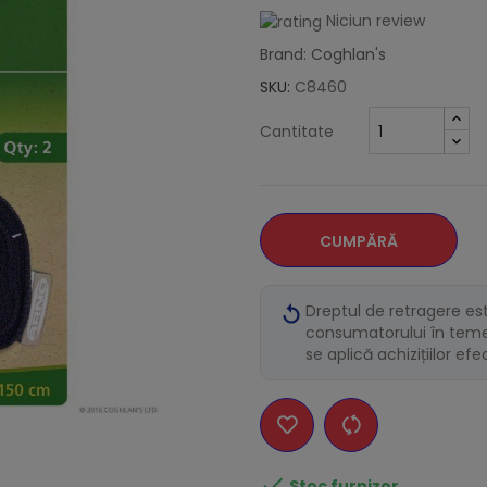
Niciun review
Brand: Coghlan's
SKU:
C8460
Cantitate
CUMPĂRĂ
Dreptul de retragere es
consumatorului în temei
se aplică achizițiilor ef

Stoc furnizor