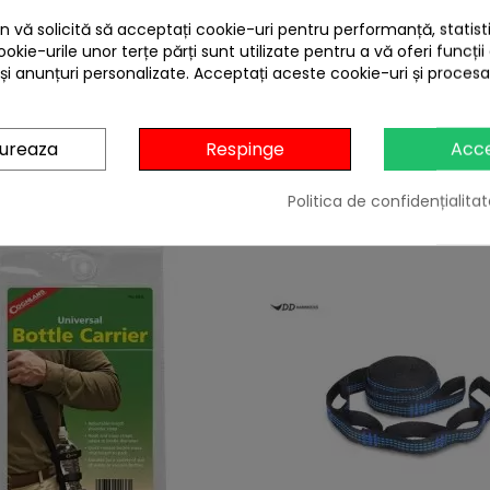
460
 vă solicită să acceptați cookie-uri pentru performanță, statistic
are Arno brevetate, din poliester de 18mm si cu catarama zinc
ookie-urile unor terțe părți sunt utilizate pentru a vă oferi funcții
 și anunțuri personalizate. Acceptați aceste cookie-uri și proces
gureaza
Respinge
Acc
4 ALTE PRODUSE IN ACEEASI CATEGORIE:
Politica de confidențialitat