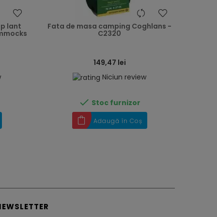
heart
heart
ip lant
Fata de masa camping Coghlans -
ammocks
C2320
149,47 lei
w
Niciun review

Stoc furnizor
Adaugă în Coș
NEWSLETTER