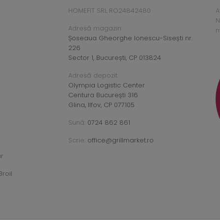
HOMEFIT SRL RO24842480
A
N
Adresă magazin:
m
Șoseaua Gheorghe Ionescu-Sisești nr.
226
Sector 1, București, CP 013824
Adresă depozit:
Olympia Logistic Center
Centura București 316
Glina, Ilfov, CP 077105
Sună:
0724 862 861
Scrie:
office@grillmarket.ro
ar
roil