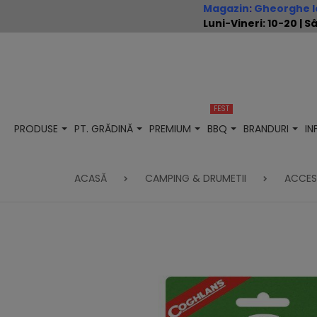
Magazin
:
Gheorghe Io
Luni-Vineri: 10-20 |
FEST
PRODUSE
PT. GRĂDINĂ
PREMIUM
BBQ
BRANDURI
I
ACASĂ
CAMPING & DRUMETII
ACCES