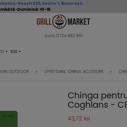
nescu-Sisești 226, Sector 1, București
 Sâmbătă-Duminică: 10-16
Sună:
0724 862 861
NFO
B2B
ORII OUTDOOR
OPRITOARE, CHINGI, ACCESORII
CHI
Chinga pentr
Coghlans - C
43,72 lei