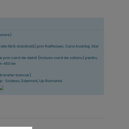
ivrare)
 rate fără dobândă) prin Raiffeisen, Card Avantaj, Star
e prin card de debit (inclusiv card de salariu) pentru
 450 lei.
K
(transfer bancar)
tip : Sodexo, Edenred, Up Romania