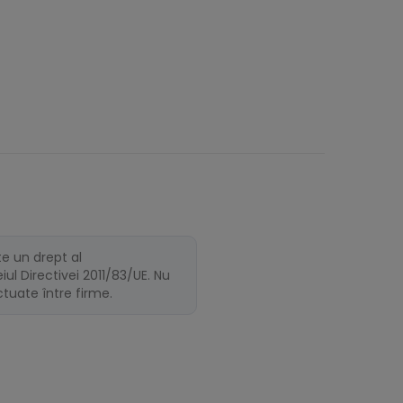
te un drept al
ul Directivei 2011/83/UE. Nu
ectuate între firme.