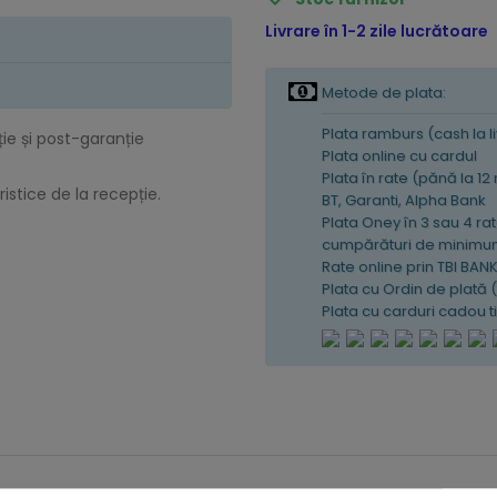
Livrare în 1-2 zile lucrătoare
Metode de plata:
Plata ramburs (cash la l
ție și post-garanție
Plata online cu cardul
Plata în rate (pănă la 12
istice de la recepție.
BT, Garanti, Alpha Bank
Plata Oney în 3 sau 4 rat
cumpărături de minimum
Rate online prin TBI BAN
Plata cu Ordin de plată 
Plata cu carduri cadou 