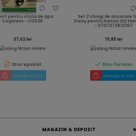
heart
ort pentru sticla de apa
Set 2 chingi de ancorare t
Coghlans - C0036
Daisy pentru hamac DD H
- 0707273932167
37,62 lei
111,85 lei
Niciun review
Niciun revie


Stoc epuizat
Stoc furnizor
Adaugă în Coș
Adaugă în Coș
MAGAZIN & DEPOZIT