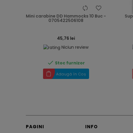
heart
Mini carabine DD Hammocks 10 Buc -
Sup
0705422506108
45,76 lei
Niciun review

Stoc furnizor
Adaugă în Coș
PAGINI
INFO