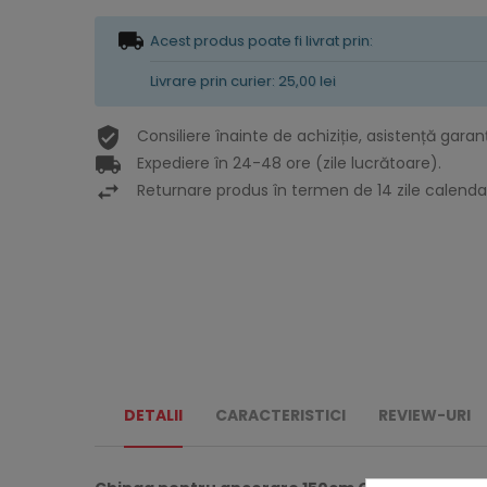
Acest produs poate fi livrat prin:
Livrare prin curier: 25,00 lei
Consiliere înainte de achiziție, asistență garan
Expediere în 24-48 ore (zile lucrătoare).
Returnare produs în termen de 14 zile calendar
DETALII
CARACTERISTICI
REVIEW-URI