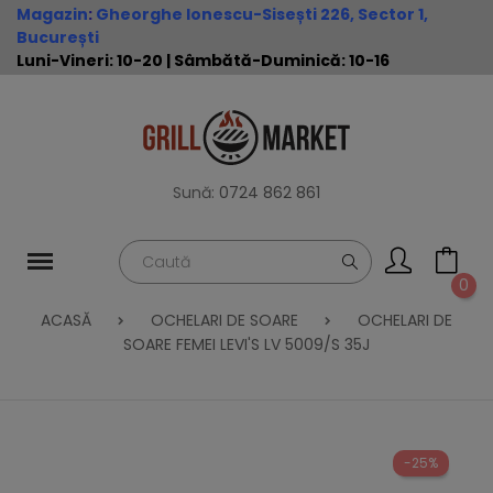
Magazin
:
Gheorghe Ionescu-Sisești 226, Sector 1,
București
Luni-Vineri: 10-20 | Sâmbătă-Duminică: 10-16
Sună:
0724 862 861
0
ACASĂ
OCHELARI DE SOARE
OCHELARI DE
SOARE FEMEI LEVI'S LV 5009/S 35J
-25%