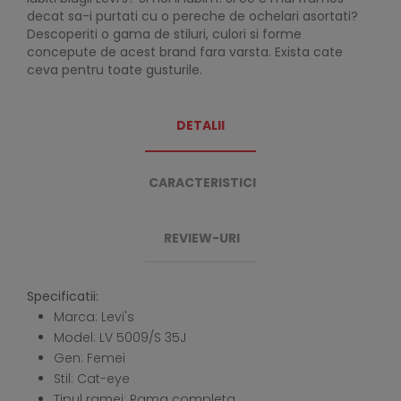
decat sa-i purtati cu o pereche de ochelari asortati?
Descoperiti o gama de stiluri, culori si forme
concepute de acest brand fara varsta. Exista cate
ceva pentru toate gusturile.
DETALII
CARACTERISTICI
REVIEW-URI
Specificatii:
Marca: Levi's
Model: LV 5009/S 35J
Gen: Femei
Stil: Cat-eye
Tipul ramei: Rama completa