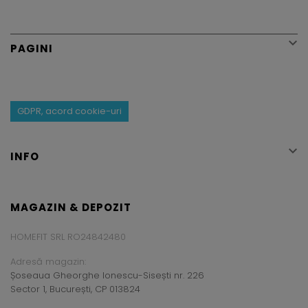

PAGINI
GDPR, acord cookie-uri

INFO
MAGAZIN & DEPOZIT
HOMEFIT SRL RO24842480
Adresă magazin:
Șoseaua Gheorghe Ionescu-Sisești nr. 226
Sector 1, București, CP 013824