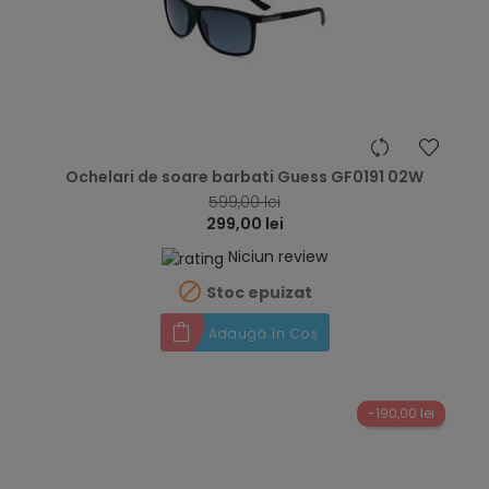
hea
Ochelari de soare barbati Guess GF0191 02W
599,00 lei
299,00 lei
Niciun review

Stoc epuizat
Adaugă în Coș
-190,00 lei