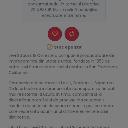
consumatorului în temeiul Directivei
2011/83/UE. Nu se aplică achizițiilor
efectuate între firme.

Stoc epuizat
Levi Strauss & Co. este o companie producatoare de
imbracaminte din Statele Unite, fondata in 1853 de
catre Levi Strauss si are sediul central in San Francisco,
California.
Compania detine marcile Levi's, Dockers si Signature.
De la articole de imbracaminte concepute sa fie cat
mai rezistente la uzura, in timp, compania si-a
diversificat portofoliul de produse introducand si
modele de ochelari de soare mereu in pas cu moda,
care reprezinta acum unul dintre elementele sale
distinctive.
Iubiti blugii Levi's? Si noi ii iubim! Si ce e mai frumos