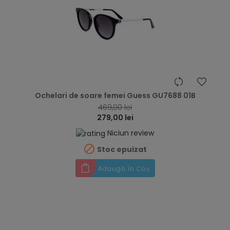
hea
Ochelari de soare femei Guess GU7688 01B
469,00 lei
279,00 lei
Niciun review

Stoc epuizat
Adaugă în Coș