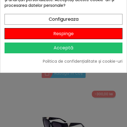
procesarea datelor personale?
Configureaza
hea
Ochelari de soare femei Guess GU7459 01B
Respinge
475,00 lei
279,00 lei
Acceptă
Niciun review
Politica de confidențialitate și cookie-uri

Stoc epuizat
Adaugă în Coș
-300,00 lei