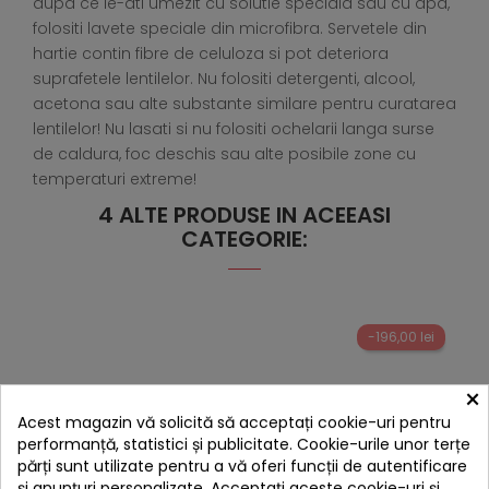
dupa ce le-ati umezit cu solutie speciala sau cu apa,
folositi lavete speciale din microfibra. Servetele din
hartie contin fibre de celuloza si pot deteriora
suprafetele lentilelor. Nu folositi detergenti, alcool,
acetona sau alte substante similare pentru curatarea
lentilelor! Nu lasati si nu folositi ochelarii langa surse
de caldura, foc deschis sau alte posibile zone cu
temperaturi extreme!
4 ALTE PRODUSE IN ACEEASI
CATEGORIE:
-196,00 lei
×
Acest magazin vă solicită să acceptați cookie-uri pentru
performanță, statistici și publicitate. Cookie-urile unor terțe
părți sunt utilizate pentru a vă oferi funcții de autentificare
și anunțuri personalizate. Acceptați aceste cookie-uri și