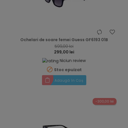
hea
Ochelari de soare femei Guess GF6193 01B
599,00 lei
299,00 lei
Niciun review

Stoc epuizat
Adaugă în Coș
-300,00 lei