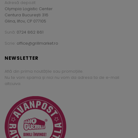
Adresă depozit:
Olympia Logistic Center
Centura București 316
Glina, Ilfov, CP 077105
Sună:
0724 862 861
Scrie:
office@grillmarket.ro
NEWSLETTER
Află din prima noutățile sau promoțiile.
Nu te vom spama și nici nu vom da adresa ta de e-mail
altcuiva.