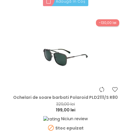
Adaugă în Coș
-130,00 lei
hea
Ochelari de soare barbati Polaroid PLD2111/S R80
329,00 lei
199,00 lei
Niciun review

Stoc epuizat