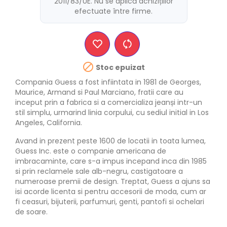
2011/83/UE. Nu se aplică achizițiilor
efectuate între firme.

Stoc epuizat
Compania Guess a fost infiintata in 1981 de Georges,
Maurice, Armand si Paul Marciano, fratii care au
inceput prin a fabrica si a comercializa jeanși intr-un
stil simplu, urmarind linia corpului, cu sediul initial in Los
Angeles, California.
Avand in prezent peste 1600 de locatii in toata lumea,
Guess Inc. este o companie americana de
imbracaminte, care s-a impus incepand inca din 1985
si prin reclamele sale alb-negru, castigatoare a
numeroase premii de design. Treptat, Guess a ajuns sa
isi acorde licenta si pentru accesorii de moda, cum ar
fi ceasuri, bijuterii, parfumuri, genti, pantofi si ochelari
de soare.