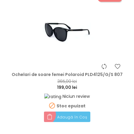
hea
Ochelari de soare femei Polaroid PLD4125/G/S 807
365,00 lei
199,00 lei
Niciun review

Stoc epuizat
Adaugă în Coș