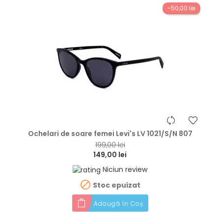
-50,00 lei
hea
Ochelari de soare femei Levi's LV 1021/S/N 807
199,00 lei
149,00 lei
Niciun review

Stoc epuizat
Adaugă în Coș