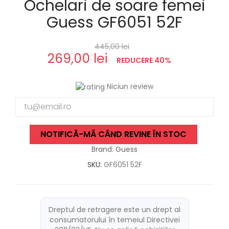
Ochelari de soare femei
Guess GF6051 52F
445,00 lei
269,00 lei
REDUCERE 40%
Niciun review
NOTIFICĂ-MĂ CÂND REVINE ÎN STOC
Brand: Guess
SKU:
GF6051 52F
Dreptul de retragere este un drept al
consumatorului în temeiul Directivei