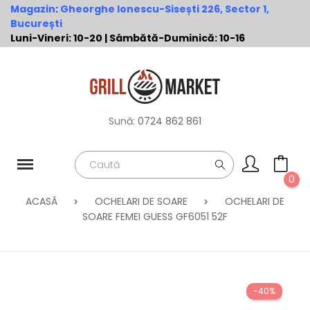
Magazin
:
Gheorghe Ionescu-Sisești 226, Sector 1,
București
Luni-Vineri: 10-20 | Sâmbătă-Duminică: 10-16
Sună:
0724 862 861
0
ACASĂ
OCHELARI DE SOARE
OCHELARI DE
SOARE FEMEI GUESS GF6051 52F
-40%