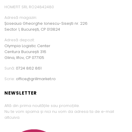
HOMEFIT SRL RO24842480
Adresă magazin:
Șoseaua Gheorghe Ionescu-Sisești nr. 226
Sector 1, București, CP 013824
Adresă depozit:
Olympia Logistic Center
Centura București 316
Glina, Ilfov, CP 077105
Sună:
0724 862 861
Scrie:
office@grillmarket.ro
NEWSLETTER
Află din prima noutățile sau promoțiile.
Nu te vom spama și nici nu vom da adresa ta de e-mail
altcuiva.