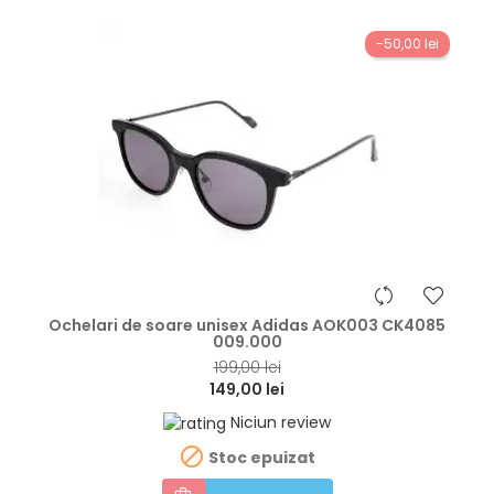
-50,00 lei
hea
Ochelari de soare unisex Adidas AOK003 CK4085
009.000
199,00 lei
149,00 lei
Niciun review

Stoc epuizat