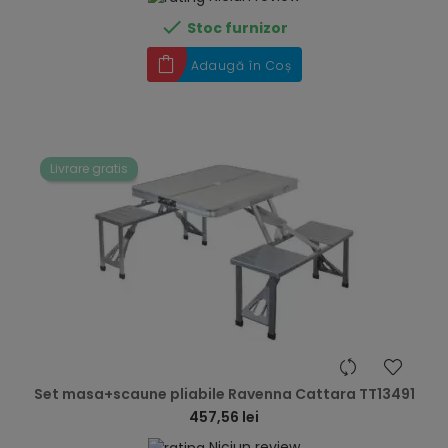

Stoc furnizor
Adaugă în Coș
Livrare gratis
hea
Set masa+scaune pliabile Ravenna Cattara TT13491
457,56 lei
Niciun review