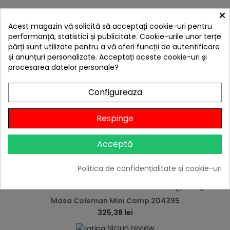
4 ALTE PRODUSE IN ACEEASI
×
CATEGORIE:
Acest magazin vă solicită să acceptați cookie-uri pentru
performanță, statistici și publicitate. Cookie-urile unor terțe
părți sunt utilizate pentru a vă oferi funcții de autentificare
și anunțuri personalizate. Acceptați aceste cookie-uri și
procesarea datelor personale?
Livrare gratis
Configureaza
Respinge
Acceptă
Politica de confidențialitate și cookie-uri
hea
Masa Coleman Mini Camp 204395
325,38 lei
Niciun review