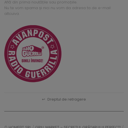
Află din prima noutățile sau promoțiile.
Nu te vom spama și nici nu vom da adresa ta de e-mail
altcuiva.
↩
Dreptul de retragere
©
HOMEFIT SRL
/
GRILL MARKET – SECRETUL GRĂTARULUI PERFECT!
/