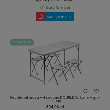

Stoc furnizor
Adaugă în Coș
Livrare gratis
hea
Set pliabil masa + 4 scaune DOUBLE Cattara - gri -
TT13488
304,03 lei