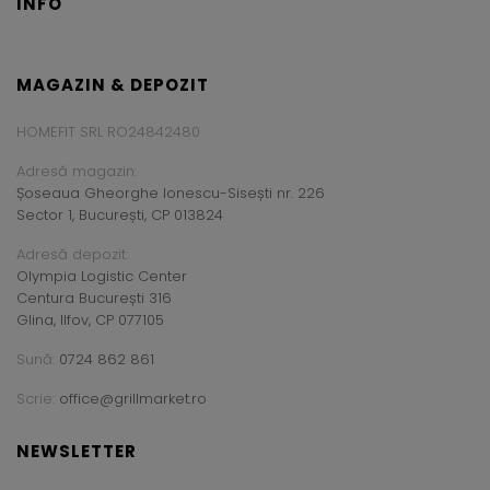
INFO
MAGAZIN & DEPOZIT
HOMEFIT SRL RO24842480
Adresă magazin:
Șoseaua Gheorghe Ionescu-Sisești nr. 226
Sector 1, București, CP 013824
Adresă depozit:
Olympia Logistic Center
Centura București 316
Glina, Ilfov, CP 077105
Sună:
0724 862 861
Scrie:
office@grillmarket.ro
NEWSLETTER