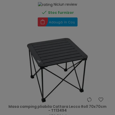
Niciun review

Stoc furnizor
Adaugă în Coș
hea
Masa camping pliabila Cattara Lecco Roll 70x70cm
- TT13494