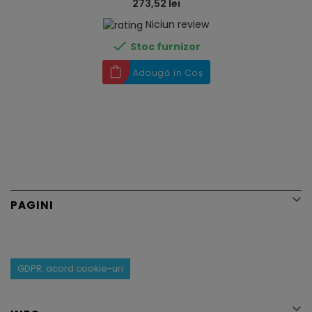
273,52 lei
Niciun review

Stoc furnizor
Adaugă în Coș

PAGINI
GDPR, acord cookie-uri
