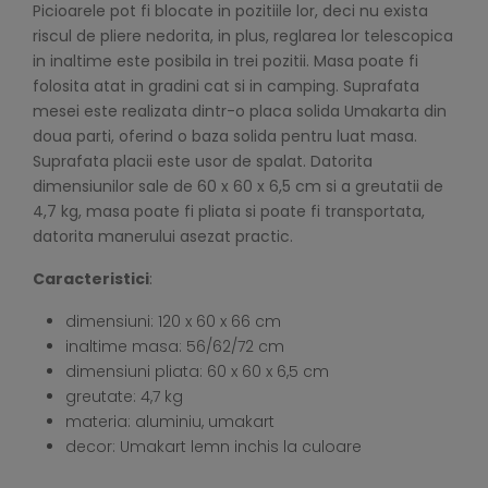
Picioarele pot fi blocate in pozitiile lor, deci nu exista
riscul de pliere nedorita, in plus, reglarea lor telescopica
in inaltime este posibila in trei pozitii. Masa poate fi
folosita atat in gradini cat si in camping. Suprafata
mesei este realizata dintr-o placa solida Umakarta din
doua parti, oferind o baza solida pentru luat masa.
Suprafata placii este usor de spalat. Datorita
dimensiunilor sale de 60 x 60 x 6,5 cm si a greutatii de
4,7 kg, masa poate fi pliata si poate fi transportata,
datorita manerului asezat practic.
Caracteristici
:
dimensiuni: 120 x 60 x 66 cm
inaltime masa: 56/62/72 cm
dimensiuni pliata: 60 x 60 x 6,5 cm
greutate: 4,7 kg
materia: aluminiu, umakart
decor: Umakart lemn inchis la culoare