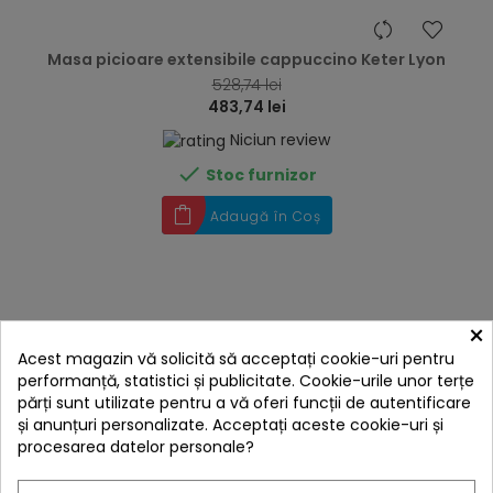
hea
Masa picioare extensibile cappuccino Keter Lyon
528,74 lei
483,74 lei
Niciun review

Stoc furnizor
Adaugă în Coș
×
Acest magazin vă solicită să acceptați cookie-uri pentru
performanță, statistici și publicitate. Cookie-urile unor terțe
părți sunt utilizate pentru a vă oferi funcții de autentificare
și anunțuri personalizate. Acceptați aceste cookie-uri și
procesarea datelor personale?