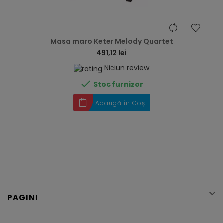
hea
Masa maro Keter Melody Quartet
491,12 lei
Niciun review

Stoc furnizor
Adaugă în Coș

PAGINI