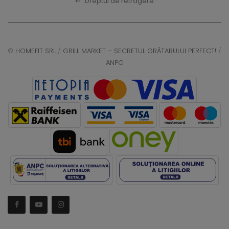
↩
Dreptul de retragere
©
HOMEFIT SRL
/
GRILL MARKET – SECRETUL GRĂTARULUI PERFECT!
/
ANPC