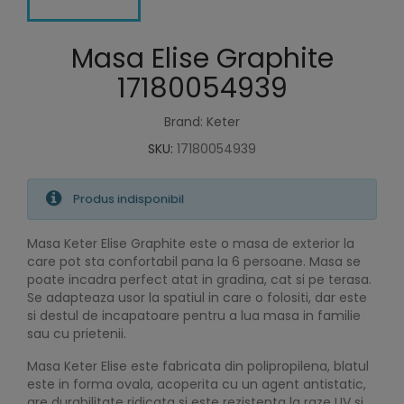
Masa Elise Graphite
17180054939
Brand: Keter
SKU:
17180054939
Produs indisponibil
Masa Keter Elise Graphite este o masa de exterior la
care pot sta confortabil pana la 6 persoane. Masa se
poate incadra perfect atat in gradina, cat si pe terasa.
Se adapteaza usor la spatiul in care o folositi, dar este
si destul de incapatoare pentru a lua masa in familie
sau cu prietenii.
Masa Keter Elise este fabricata din polipropilena, blatul
este in forma ovala, acoperita cu un agent antistatic,
are durabilitate ridicata si este rezistenta la raze UV si