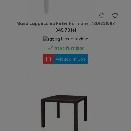
hea
Masa cappuccino Keter Harmony 17201231587
949,70 lei
Niciun review

Stoc furnizor
Adaugă în Coș