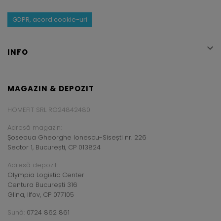
GDPR, acord cookie-uri

INFO
MAGAZIN & DEPOZIT
HOMEFIT SRL RO24842480
Adresă magazin:
Șoseaua Gheorghe Ionescu-Sisești nr. 226
Sector 1, București, CP 013824
Adresă depozit:
Olympia Logistic Center
Centura București 316
Glina, Ilfov, CP 077105
Sună:
0724 862 861