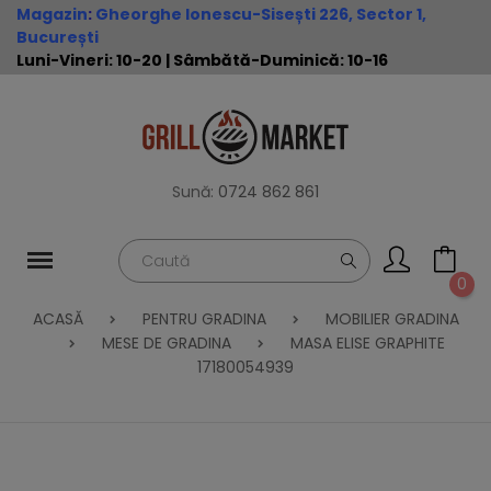
Magazin
:
Gheorghe Ionescu-Sisești 226, Sector 1,
București
Luni-Vineri: 10-20 | Sâmbătă-Duminică: 10-16
Sună:
0724 862 861
0
ACASĂ
PENTRU GRADINA
MOBILIER GRADINA
MESE DE GRADINA
MASA ELISE GRAPHITE
17180054939