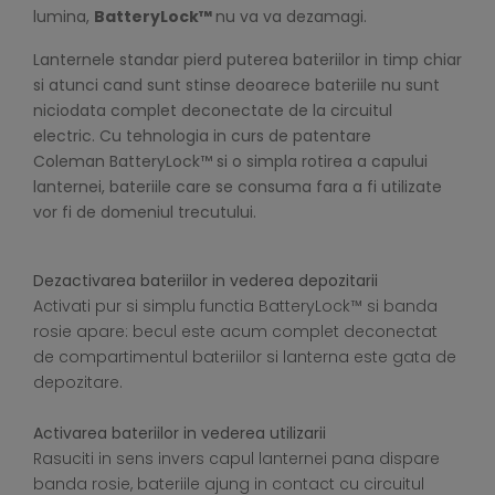
lumina,
BatteryLock™
nu va va dezamagi
.
Lanternele standar pierd puterea bateriilor in timp chiar
si atunci cand sunt stinse deoarece bateriile nu sunt
niciodata complet deconectate de la circuitul
electric.
Cu tehnologia in curs de patentare
Coleman
BatteryLock™ si o simpla rotirea a capului
lanternei, bateriile care se consuma fara a fi utilizate
vor fi de domeniul trecutului.
Dezactivarea bateriilor in vederea depozitarii
Activati pur si simplu functia BatteryLock™ si banda
rosie apare: becul este acum complet deconectat
de compartimentul bateriilor si lanterna este gata de
depozitare.
Activarea bateriilor in vederea utilizarii
Rasuciti in sens invers capul lanternei pana dispare
banda rosie, bateriile ajung in contact cu circuitul