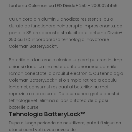
Lanterna Coleman cu LED Divide+ 250 - 2000024456
Cu un corp din aluminiu anodizat rezistent si cu o
durata de functionare neintrerupta impresionanta, de
pana la 35 ore, aceasta stralucitoare lanterna
Divide+
250 cu LED
incorporeaza tehnologia inovatoare
Coleman
BatteryLock™.
Bateriile din lanternele clasice isi pierd puterea in timp
chiar si daca lumina este oprita deoarece bateriile
raman conectate la circuitul electronic. Cu tehnologia
Coleman BatteryLock™ si o simpla rotirea a capului
lanternei, consumul rezidual al beteriilor nu mai
reprezinta o problema. De asemenea gratie acestei
tehnologii veti elimina si posibilitatea de a gasi
bateriile curse.
Tehnologia BatteryLock™
Dupa o lunga perioada de neutilizare, puteti fi siguri ca
atunci cand veti avea nevoie de