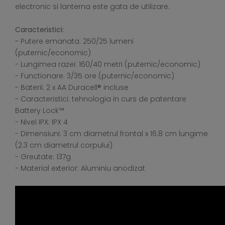
electronic si lanterna este gata de utilizare.
Caracteristici:
- Putere emanata: 250/25 lumeni
(puternic/economic)
- Lungimea razei: 160/40 metri (puternic/economic)
- Functionare: 3/35 ore (puternic/economic)
- Baterii: 2 x AA Duracell® incluse
- Caracteristici: tehnologia in curs de patentare
Battery Lock™
- Nivel IPX: IPX 4
- Dimensiuni: 3 cm diametrul frontal x 16.8 cm lungime
(2.3 cm diametrul corpului)
- Greutate: 137g
- Material exterior: Aluminiu anodizat