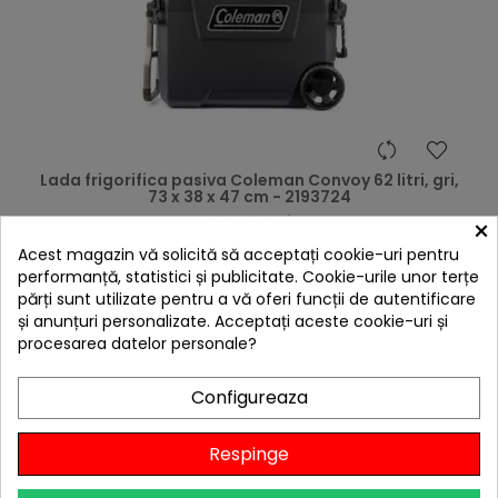
hea
Lada frigorifica pasiva Coleman Convoy 62 litri, gri,
73 x 38 x 47 cm - 2193724
1.164,24 lei
×
Acest magazin vă solicită să acceptați cookie-uri pentru
Niciun review
performanță, statistici și publicitate. Cookie-urile unor terțe

Stoc furnizor
părți sunt utilizate pentru a vă oferi funcții de autentificare
și anunțuri personalizate. Acceptați aceste cookie-uri și
Adaugă în Coș
procesarea datelor personale?
Configureaza
4 ALTE PRODUSE IN ACEEASI
Respinge
CATEGORIE: