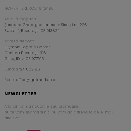
HOMEFIT SRL RO24842480
Adresă magazin:
Șoseaua Gheorghe Ionescu-Sisești nr. 226
Sector 1, București, CP 013824
Adresă depozit:
Olympia Logistic Center
Centura București 316
Glina, Ilfov, CP 077105
Sună:
0724 862 861
Scrie:
office@grillmarket.ro
NEWSLETTER
Află din prima noutățile sau promoțiile.
Nu te vom spama și nici nu vom da adresa ta de e-mail
altcuiva.