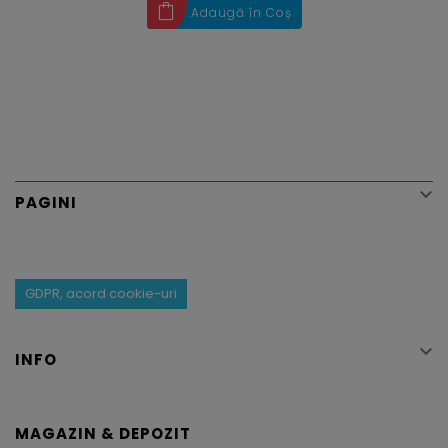
Adaugă în Coș

PAGINI
GDPR, acord cookie-uri

INFO
MAGAZIN & DEPOZIT