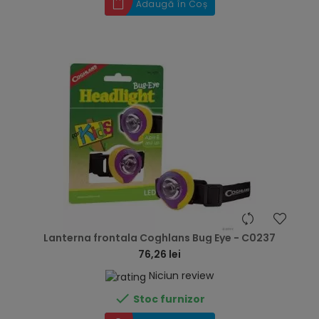
Adaugă în Coș
hea
Lanterna frontala Coghlans Bug Eye - C0237
76,26 lei
Niciun review

Stoc furnizor