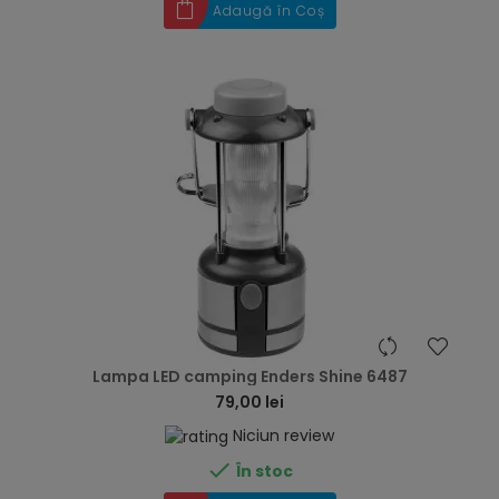
Adaugă în Coș
hea
Lampa LED camping Enders Shine 6487
79,00 lei
Niciun review

În stoc