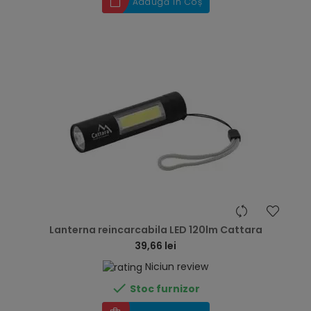
Adaugă în Coș
hea
Lanterna reincarcabila LED 120lm Cattara
39,66 lei
Niciun review

Stoc furnizor