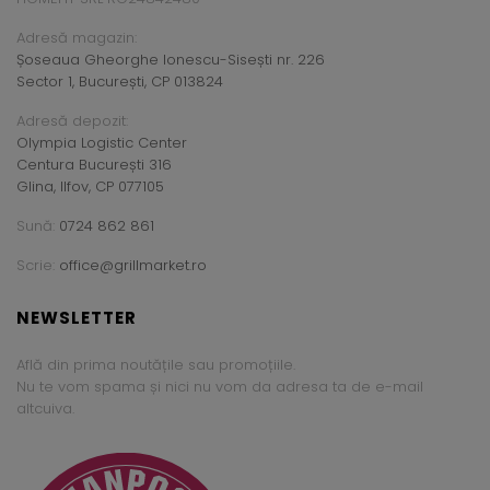
Adresă magazin:
Șoseaua Gheorghe Ionescu-Sisești nr. 226
Sector 1, București, CP 013824
Adresă depozit:
Olympia Logistic Center
Centura București 316
Glina, Ilfov, CP 077105
Sună:
0724 862 861
Scrie:
office@grillmarket.ro
NEWSLETTER
Află din prima noutățile sau promoțiile.
Nu te vom spama și nici nu vom da adresa ta de e-mail
altcuiva.