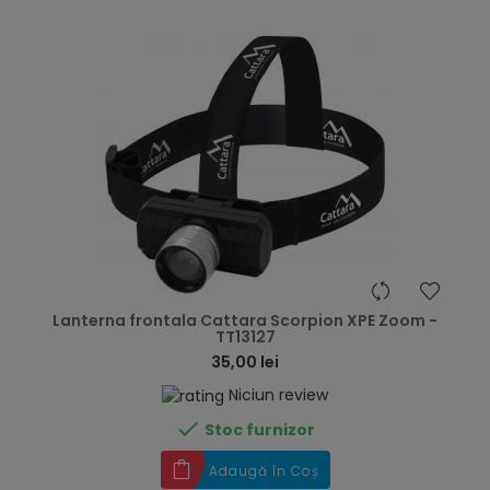
hea
Lanterna frontala Cattara Scorpion XPE Zoom -
TT13127
35,00 lei
Niciun review

Stoc furnizor
Adaugă în Coș