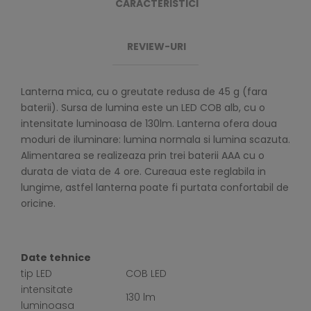
CARACTERISTICI
REVIEW-URI
Lanterna mica, cu o greutate redusa de 45 g (fara
baterii). Sursa de lumina este un LED COB alb, cu o
intensitate luminoasa de 130lm. Lanterna ofera doua
moduri de iluminare: lumina normala si lumina scazuta.
Alimentarea se realizeaza prin trei baterii AAA cu o
durata de viata de 4 ore. Cureaua este reglabila in
lungime, astfel lanterna poate fi purtata confortabil de
oricine.
Date tehnice
tip LED
COB LED
intensitate
130 lm
luminoasa