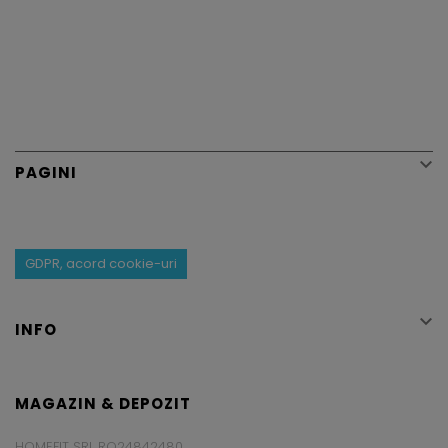

PAGINI
GDPR, acord cookie-uri

INFO
MAGAZIN & DEPOZIT
HOMEFIT SRL RO24842480