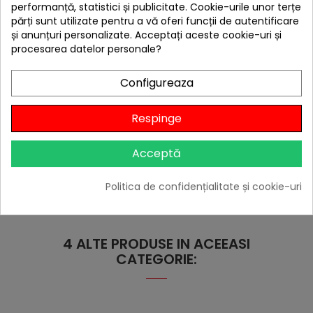
performanță, statistici și publicitate. Cookie-urile unor terțe
părți sunt utilizate pentru a vă oferi funcții de autentificare
și anunțuri personalizate. Acceptați aceste cookie-uri și
hea
procesarea datelor personale?
Ceaun vanatoresc din fonta cu capac 4,5 litri Activa
19890
Configureaza
299,00 lei
Niciun review
Respinge
-10%
cu codul
BBQFEST

În stoc
Acceptă
Adaugă în Coș
Politica de confidențialitate și cookie-uri
4 ALTE PRODUSE IN ACEEASI
CATEGORIE: