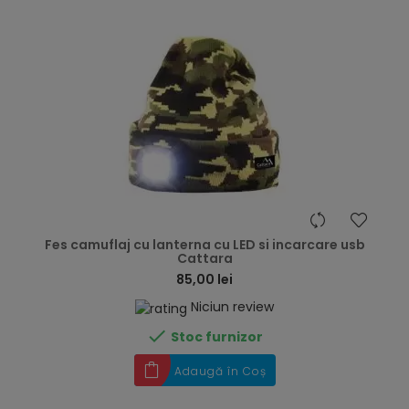
hea
Fes camuflaj cu lanterna cu LED si incarcare usb
Cattara
85,00 lei
Niciun review

Stoc furnizor
Adaugă în Coș