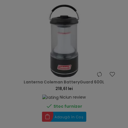
hea
Lanterna Coleman BatteryGuard 600L
218,61 lei
Niciun review

Stoc furnizor
Adaugă în Coș