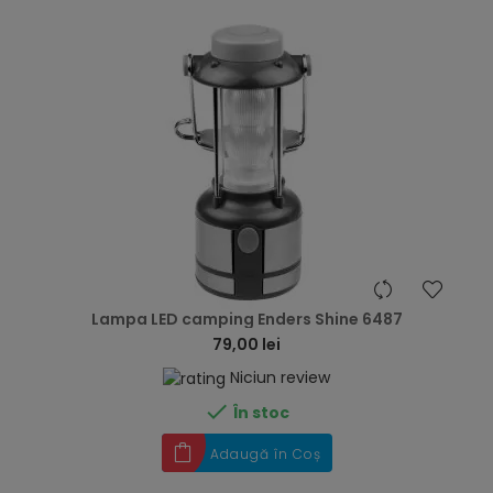
hea
Lampa LED camping Enders Shine 6487
79,00 lei
Niciun review

În stoc
Adaugă în Coș