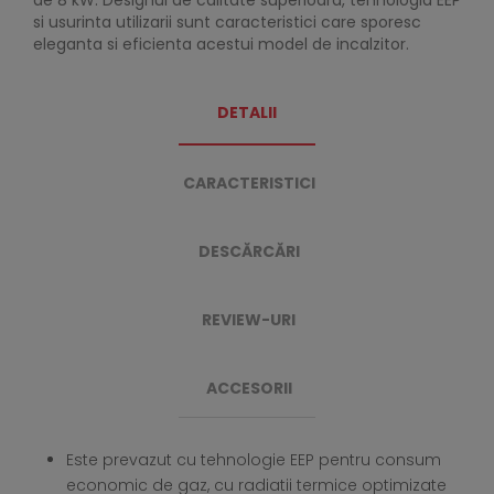
de 8 kW. Designul de calitate superioara, tehnologia EEP
si usurinta utilizarii sunt caracteristici care sporesc
eleganta si eficienta acestui model de incalzitor.
DETALII
CARACTERISTICI
DESCĂRCĂRI
REVIEW-URI
ACCESORII
Este prevazut cu tehnologie EEP pentru consum
economic de gaz, cu radiatii termice optimizate