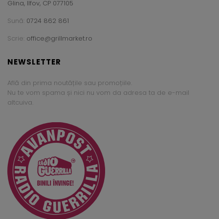
Glina, Ilfov, CP 077105
Sună:
0724 862 861
Scrie:
office@grillmarket.ro
NEWSLETTER
Află din prima noutățile sau promoțiile.
Nu te vom spama și nici nu vom da adresa ta de e-mail
altcuiva.