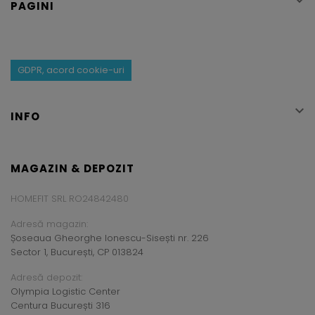

PAGINI
GDPR, acord cookie-uri

INFO
MAGAZIN & DEPOZIT
HOMEFIT SRL RO24842480
Adresă magazin:
Șoseaua Gheorghe Ionescu-Sisești nr. 226
Sector 1, București, CP 013824
Adresă depozit:
Olympia Logistic Center
Centura București 316