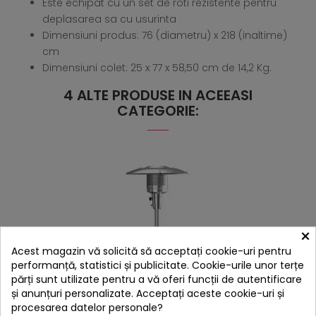
Este echipat cu un set de roti rezistente pentru
deplasarea sa cu usurinta
Dimensiuni produs: 76 (diametru) x 218 (inaltime)
cm
Dimensiuni colet: 25 x 77 x 58,50 cm de 14,2 Kg.
4 ALTE PRODUSE IN ACEEASI
CATEGORIE:
×
Acest magazin vă solicită să acceptați cookie-uri pentru
performanță, statistici și publicitate. Cookie-urile unor terțe
părți sunt utilizate pentru a vă oferi funcții de autentificare
și anunțuri personalizate. Acceptați aceste cookie-uri și
procesarea datelor personale?