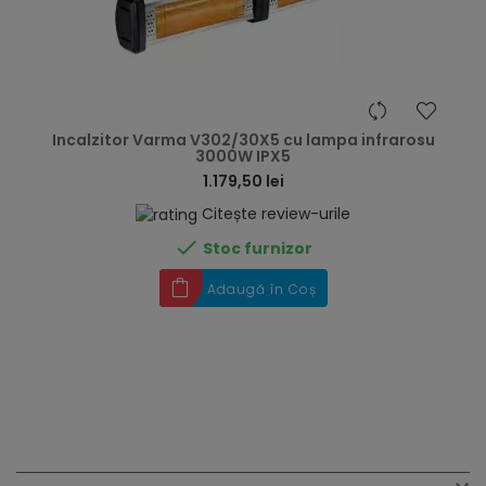
hea
Incalzitor Varma V302/30X5 cu lampa infrarosu
3000W IPX5
1.179,50 lei
Citește review-urile

Stoc furnizor
Adaugă în Coș