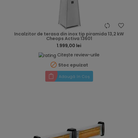
hea
Incalzitor de terasa din inox tip piramida 13,2 kW
Cheops Activa 13601
1.999,00 lei
Citește review-urile

Stoc epuizat
Adaugă în Coș