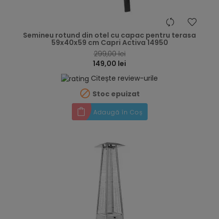
hea
Semineu rotund din otel cu capac pentru terasa
59x40x59 cm Capri Activa 14950
299,00 lei
149,00 lei
Citește review-urile

Stoc epuizat
Adaugă în Coș