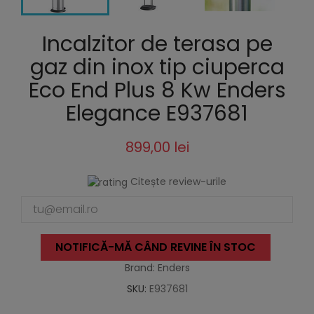
Incalzitor de terasa pe
gaz din inox tip ciuperca
Eco End Plus 8 Kw Enders
Elegance E937681
899,00 lei
Citește review-urile
NOTIFICĂ-MĂ CÂND REVINE ÎN STOC
Brand: Enders
SKU:
E937681