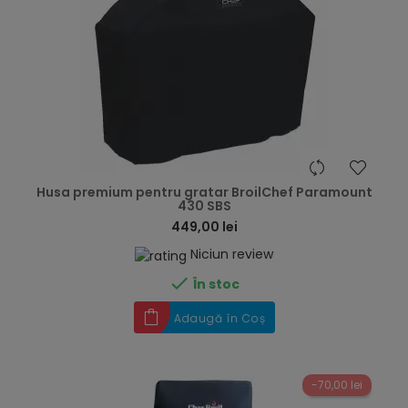
hea
Husa premium pentru gratar BroilChef Paramount
430 SBS
449,00 lei
Niciun review

În stoc
Adaugă în Coș
-70,00 lei