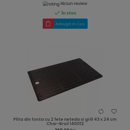
Niciun review

În stoc
Adaugă în Coș
hea
Plita din fonta cu 2 fete neteda si grill 43 x 24 cm
Char-Broil 140012