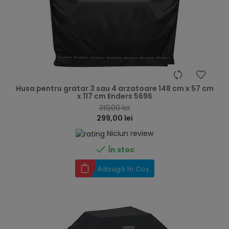
hea
Husa pentru gratar 3 sau 4 arzatoare 148 cm x 57 cm
x 117 cm Enders 5696
319,00 lei
299,00 lei
Niciun review

În stoc
Adaugă în Coș