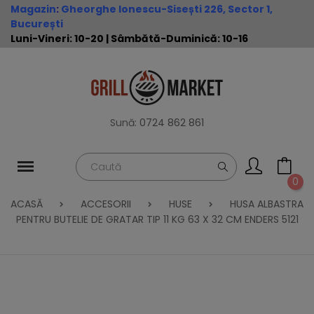
Magazin
:
Gheorghe Ionescu-Sisești 226, Sector 1,
București
Luni-Vineri: 10-20 | Sâmbătă-Duminică: 10-16
Sună:
0724 862 861
0
ACASĂ
ACCESORII
HUSE
HUSA ALBASTRA
PENTRU BUTELIE DE GRATAR TIP 11 KG 63 X 32 CM ENDERS 5121