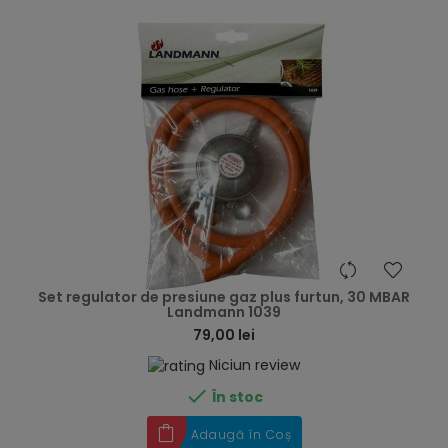
hea
Set regulator de presiune gaz plus furtun, 30 MBAR
Landmann 1039
79,00 lei
Niciun review

În stoc
Adaugă în Coș