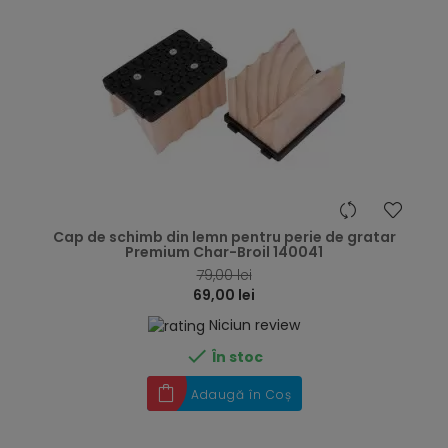
hea
Cap de schimb din lemn pentru perie de gratar
Premium Char-Broil 140041
79,00 lei
69,00 lei
Niciun review

În stoc
Adaugă în Coș