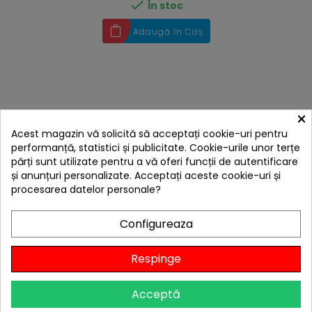

În stoc
Adaugă în Coș
×
Acest magazin vă solicită să acceptați cookie-uri pentru
performanță, statistici și publicitate. Cookie-urile unor terțe
părți sunt utilizate pentru a vă oferi funcții de autentificare
și anunțuri personalizate. Acceptați aceste cookie-uri și
procesarea datelor personale?
Configureaza
hea
Respinge
Perie de sarma 3 in 1 pentru gratar 38 cm Activa
16800
29,00 lei
Acceptă
Niciun review