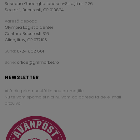
Șoseaua Gheorghe Ionescu-Sisești nr. 226
Sector 1, București, CP 013824
Adresă depozit:
Olympia Logistic Center
Centura București 316
Glina, Ilfov, CP 077105
Sună:
0724 862 861
Scrie:
office@grillmarket.ro
NEWSLETTER
Află din prima noutățile sau promoțiile.
Nu te vom spama și nici nu vom da adresa ta de e-mail
altcuiva.