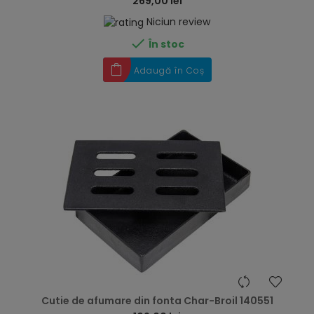
269,00 lei
Niciun review

În stoc
Adaugă în Coș
hea
Cutie de afumare din fonta Char-Broil 140551