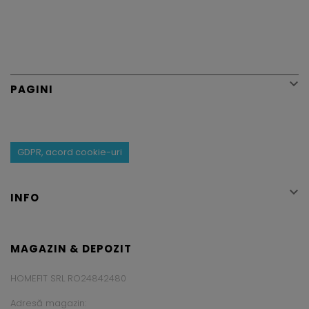

PAGINI
GDPR, acord cookie-uri

INFO
MAGAZIN & DEPOZIT
HOMEFIT SRL RO24842480
Adresă magazin: