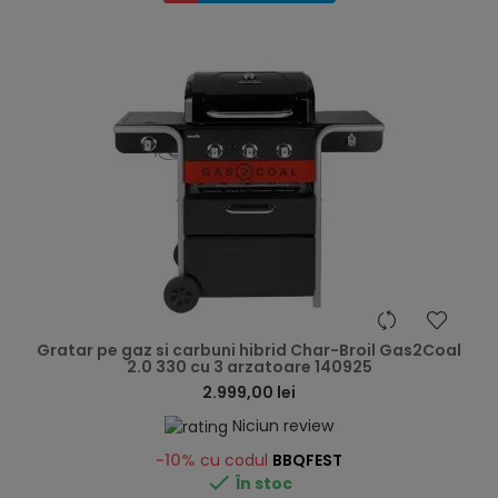
hea
Gratar pe gaz si carbuni hibrid Char-Broil Gas2Coal
2.0 330 cu 3 arzatoare 140925
2.999,00 lei
Niciun review
-10%
cu codul
BBQFEST

În stoc