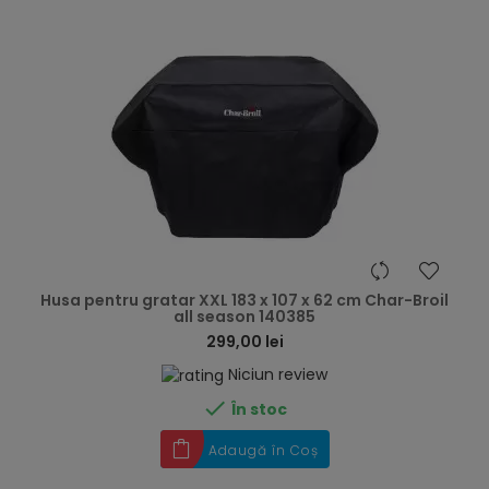
hea
Husa pentru gratar XXL 183 x 107 x 62 cm Char-Broil
all season 140385
299,00 lei
Niciun review

În stoc
Adaugă în Coș