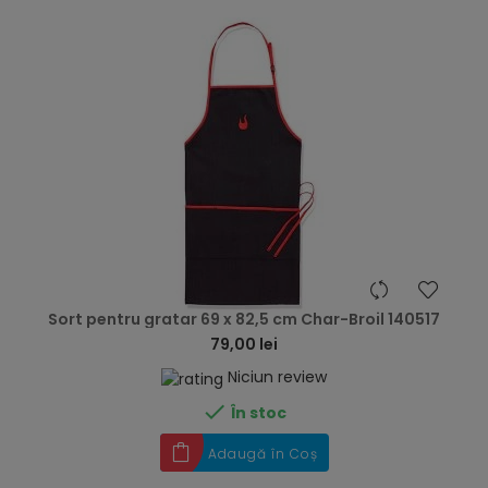
hea
Sort pentru gratar 69 x 82,5 cm Char-Broil 140517
79,00 lei
Niciun review

În stoc
Adaugă în Coș