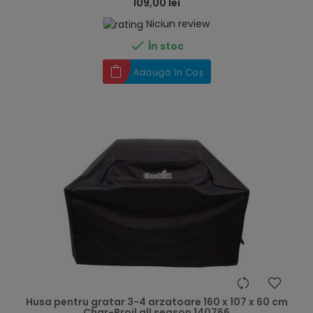
109,00 lei
Niciun review

În stoc
Adaugă în Coș
hea
Husa pentru gratar 3-4 arzatoare 160 x 107 x 60 cm
Char-Broil all season 140766