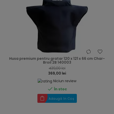
hea
Husa premium pentru gratar 120 x 121 x 66 cm Char-
Broil 2B 140003
439,00 lei
369,00 lei
Niciun review

În stoc
Adaugă în Coș