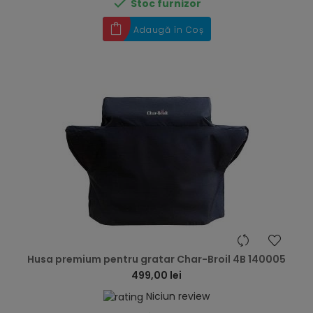

Stoc furnizor
Adaugă în Coș
hea
Husa premium pentru gratar Char-Broil 4B 140005
499,00 lei
Niciun review