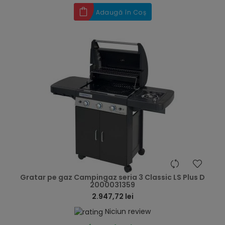
Adaugă în Coș
hea
Gratar pe gaz Campingaz seria 3 Classic LS Plus D
2000031359
2.947,72 lei
Niciun review