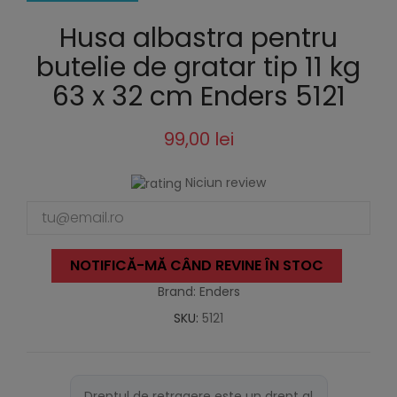
Husa albastra pentru
butelie de gratar tip 11 kg
63 x 32 cm Enders 5121
99,00 lei
Niciun review
NOTIFICĂ-MĂ CÂND REVINE ÎN STOC
Brand: Enders
SKU:
5121
Dreptul de retragere este un drept al