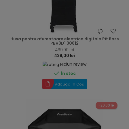
hea
Husa pentru afumatoare electrica digitala Pit Boss
PBV3D1 30812
469,00 lei
439,00 lei
Niciun review

În stoc
Adaugă în Coș
-20,00 lei