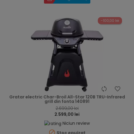
-100,00 lei
hea
Gratar electric Char-Broil All-Star 120B TRU-Infrared
grill din fonta 140891
2.699,00 lei
2.599,00 lei
Niciun review

Stoc epuizat