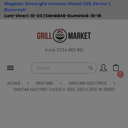
Magazin
:
Gheorghe Ionescu-Sisești 226, Sector 1,
București
Luni-Vineri: 10-20 | Sâmbătă-Duminică: 10-16
Sună:
0724 862 861
0
ACASĂ
GRATARE
GRATARE ELECTRICE
GRATAR ELECTRIC COZZE E-500, 230 V 2100 W 90513