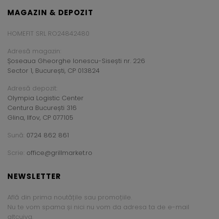
MAGAZIN & DEPOZIT
HOMEFIT SRL RO24842480
Adresă magazin:
Șoseaua Gheorghe Ionescu-Sisești nr. 226
Sector 1, București, CP 013824
Adresă depozit:
Olympia Logistic Center
Centura București 316
Glina, Ilfov, CP 077105
Sună:
0724 862 861
Scrie:
office@grillmarket.ro
NEWSLETTER
Află din prima noutățile sau promoțiile.
Nu te vom spama și nici nu vom da adresa ta de e-mail
altcuiva.