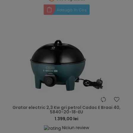
Adaugă în Coș
hea
Gratar electric 2,3 Kw gri petrol Cadac E Braai 40,
5840-20-18-EU
1.399,00 lei
Niciun review