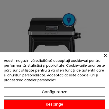
×
Acest magazin vă solicită să acceptați cookie-uri pentru
hea
performanță, statistici și publicitate. Cookie-urile unor terțe
Gratar electric Campingaz Attitude 2GO - 2177560
părți sunt utilizate pentru a vă oferi funcții de autentificare
1.462,99 lei
și anunțuri personalizate. Acceptați aceste cookie-uri și
procesarea datelor personale?
Niciun review

Stoc furnizor
Configureaza
Adaugă în Coș
Respinge