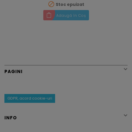

Stoc epuizat
Adaugă în Coș

PAGINI
GDPR, acord cookie-uri

INFO