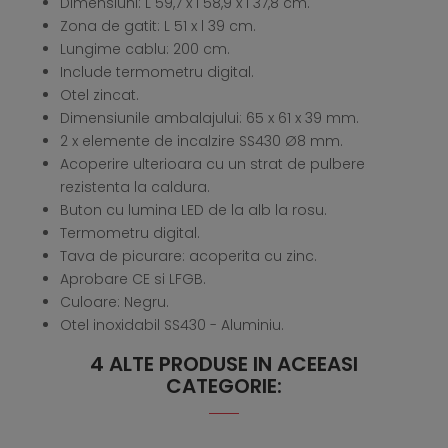
Dimensiuni: L 59,7 x l 58,9 x I 37,8 cm.
Zona de gatit: L 51 x l 39 cm.
Lungime cablu: 200 cm.
Include termometru digital.
Otel zincat.
Dimensiunile ambalajului: 65 x 61 x 39 mm.
2 x elemente de incalzire SS430 Ø8 mm.
Acoperire ulterioara cu un strat de pulbere
rezistenta la caldura.
Buton cu lumina LED de la alb la rosu.
Termometru digital.
Tava de picurare: acoperita cu zinc.
Aprobare CE si LFGB.
Culoare: Negru.
Otel inoxidabil SS430 - Aluminiu.
4 ALTE PRODUSE IN ACEEASI
CATEGORIE: