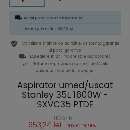
Acest produs poate fi livrat prin:
Livrare prin curier: 30,00 lei
Consiliere înainte de achiziție, asistență garanție
și post-garanție
Expediere în 24-48 ore (zile lucrătoare).
Returnare produs în termen de 14 zile
calendaristice de la recepție.
Aspirator umed/uscat
Stanley 35L 1600W -
SXVC35 PTDE
1.103,24 lei
953,24 lei
REDUCERE 14%