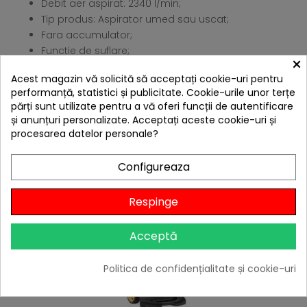
Debit aer aspirat: 2340 l/min;
Tip produs: Aspirator umed sau uscat;
Fara accumulator;
Functie de suflare;
×
Greutate: 14,3 Kg.
Acest magazin vă solicită să acceptați cookie-uri pentru
4 ALTE PRODUSE IN ACEEASI
performanță, statistici și publicitate. Cookie-urile unor terțe
CATEGORIE:
părți sunt utilizate pentru a vă oferi funcții de autentificare
și anunțuri personalizate. Acceptați aceste cookie-uri și
procesarea datelor personale?
Configureaza
Respinge
Acceptă
Politica de confidențialitate și cookie-uri