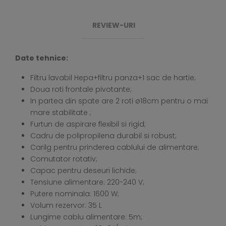
REVIEW-URI
Date tehnice:
Filtru lavabil Hepa+filtru panza+1 sac de hartie;
Doua roti frontale pivotante;
In partea din spate are 2 roti ø18cm pentru o mai
mare stabilitate ;
Furtun de aspirare flexibil si rigid;
Cadru de polipropilena durabil si robust;
Carilg pentru prinderea cablului de alimentare;
Comutator rotativ;
Capac pentru deseuri lichide;
Tensiune alimentare: 220-240 V;
Putere nominala: 1600 W;
Volum rezervor: 35 L
Lungime cablu alimentare: 5m;