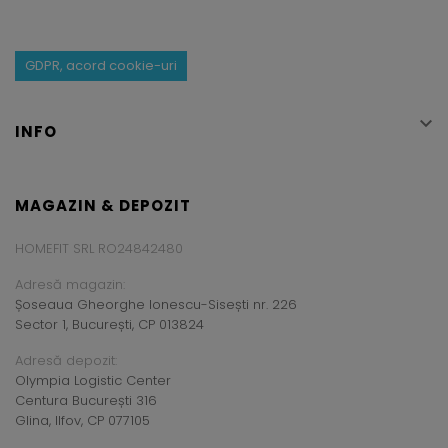
GDPR, acord cookie-uri

INFO
MAGAZIN & DEPOZIT
HOMEFIT SRL RO24842480
Adresă magazin:
Șoseaua Gheorghe Ionescu-Sisești nr. 226
Sector 1, București, CP 013824
Adresă depozit:
Olympia Logistic Center
Centura București 316
Glina, Ilfov, CP 077105