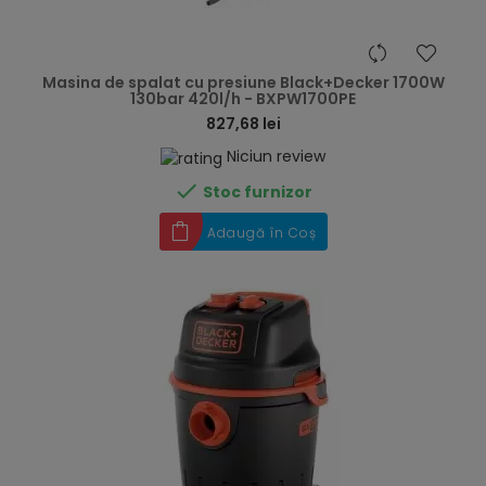
hea
Masina de spalat cu presiune Black+Decker 1700W
130bar 420l/h - BXPW1700PE
827,68 lei
Niciun review

Stoc furnizor
Adaugă în Coș