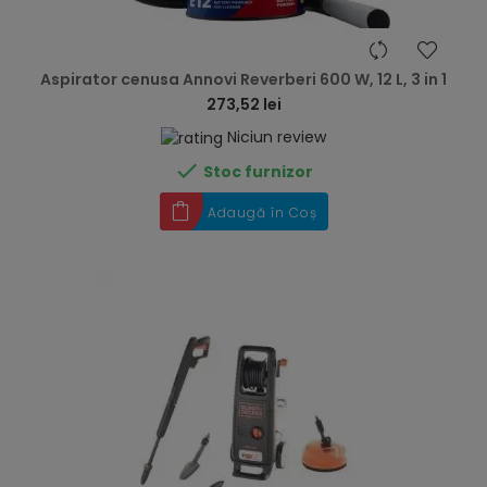
hea
Aspirator cenusa Annovi Reverberi 600 W, 12 L, 3 in 1
273,52 lei
Niciun review

Stoc furnizor
Adaugă în Coș