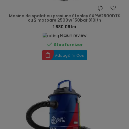
hea
Masina de spalat cu presiune Stanley SXPW2500DTS
cu 2 motoare 2500W 150bar 810l/h
1.880,08 lei
Niciun review

Stoc furnizor
Adaugă în Coș