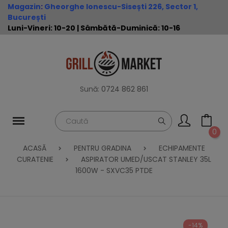
Magazin
:
Gheorghe Ionescu-Sisești 226, Sector 1,
București
Luni-Vineri: 10-20 | Sâmbătă-Duminică: 10-16
Sună:
0724 862 861
0
ACASĂ
PENTRU GRADINA
ECHIPAMENTE
CURATENIE
ASPIRATOR UMED/USCAT STANLEY 35L
1600W - SXVC35 PTDE
-14%