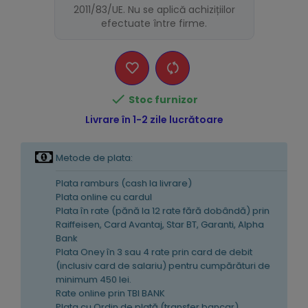
2011/83/UE. Nu se aplică achizițiilor
efectuate între firme.

Stoc furnizor
Livrare în 1-2 zile lucrătoare
Metode de plata:
Plata ramburs (cash la livrare)
Plata online cu cardul
Plata în rate (pănă la 12 rate fără dobândă) prin
Raiffeisen, Card Avantaj, Star BT, Garanti, Alpha
Bank
Plata Oney în 3 sau 4 rate prin card de debit
(inclusiv card de salariu) pentru cumpărături de
minimum 450 lei.
Rate online prin TBI BANK
Plata cu Ordin de plată (transfer bancar)