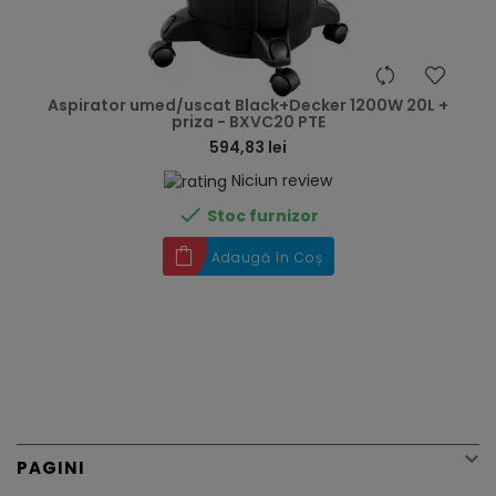
hea
Aspirator umed/uscat Black+Decker 1200W 20L +
priza - BXVC20 PTE
594,83 lei
Niciun review

Stoc furnizor
Adaugă în Coș

PAGINI