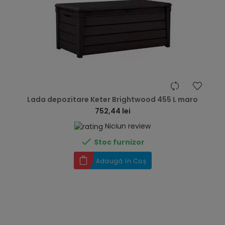
hea
Lada depozitare Keter Brightwood 455 L maro
752,44 lei
Niciun review

Stoc furnizor
Adaugă în Coș