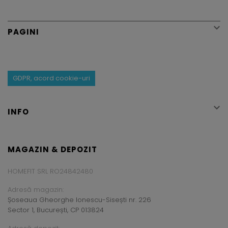

PAGINI
GDPR, acord cookie-uri

INFO
MAGAZIN & DEPOZIT
HOMEFIT SRL RO24842480
Adresă magazin:
Șoseaua Gheorghe Ionescu-Sisești nr. 226
Sector 1, București, CP 013824