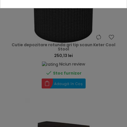
hea
Cutie depozitare rotunda gri tip scaun Keter Cool
Stool
250,13 lei
Niciun review

Stoc furnizor
Adaugă în Coș