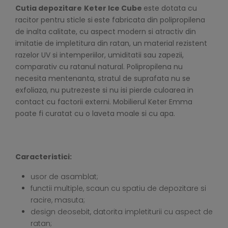
Cutia depozitare
Keter Ice Cube
este dotata cu
racitor pentru sticle si
este fabricata din polipropilena
de inalta calitate, cu aspect modern si atractiv din
imitatie de impletitura din ratan, un material rezistent
razelor UV si intemperiilor, umiditatii sau zapezii,
comparativ cu ratanul natural. Polipropilena nu
necesita mentenanta, stratul de suprafata nu se
exfoliaza, nu putrezeste si nu isi pierde culoarea in
contact cu factorii externi. Mobilierul Keter Emma
poate fi curatat cu o laveta moale si cu apa.
Caracteristici:
usor de asamblat;
functii multiple, scaun cu spatiu de depozitare si
racire, masuta;
design deosebit, datorita impletiturii cu aspect de
ratan;