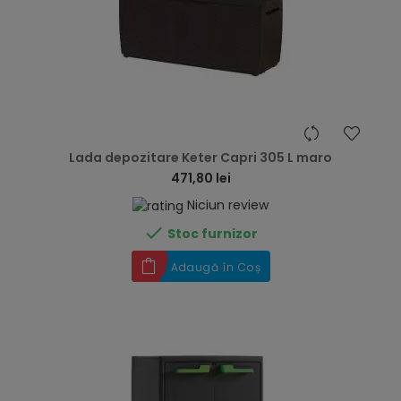
hea
Lada depozitare Keter Capri 305 L maro
471,80 lei
Niciun review

Stoc furnizor
Adaugă în Coș