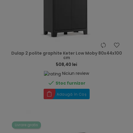
hea
Dulap 2 polite graphite Keter Low Moby 80x44x100
cm
508,40 lei
Niciun review

Stoc furnizor
Adaugă în Coș
Livrare gratis