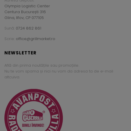
Adresă depozit:
Olympia Logistic Center
Centura București 316
Glina, Ilfov, CP 077105
Sună:
0724 862 861
Scrie:
office@grillmarket.ro
NEWSLETTER
Află din prima noutățile sau promoțiile.
Nu te vom spama și nici nu vom da adresa ta de e-mail
altcuiva.