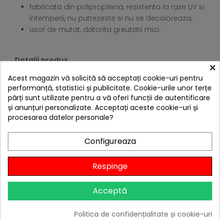
fabricata din polipropilena, rezistenta la raze UV si
intemperii, nu putrezeste si nu se decoloreaza;
usor de mutat, datorita greutatii mici.
Detalii produs
×
Acest magazin vă solicită să acceptați cookie-uri pentru
Dimensiuni: 39 x 39 x 43 cm
performanță, statistici și publicitate. Cookie-urile unor terțe
părți sunt utilizate pentru a vă oferi funcții de autentificare
Greutate: 4 kg
și anunțuri personalizate. Acceptați aceste cookie-uri și
4 ALTE PRODUSE IN ACEEASI
procesarea datelor personale?
CATEGORIE:
Configureaza
Respinge
Acceptă
Politica de confidențialitate și cookie-uri