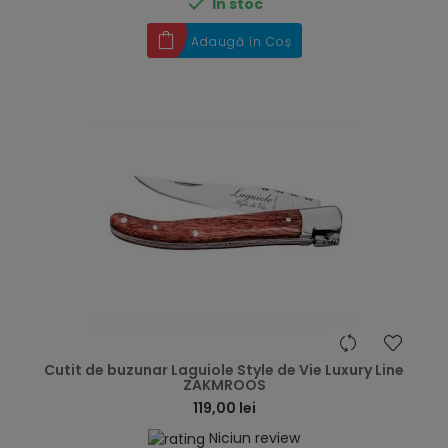

În stoc
Adaugă în Coș
hea
Cutit de buzunar Laguiole Style de Vie Luxury Line
ZAKMROOS
119,00 lei
Niciun review