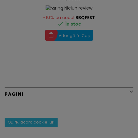
Niciun review
-10%
cu codul
BBQFEST

În stoc
Adaugă în Coș

PAGINI
GDPR, acord cookie-uri