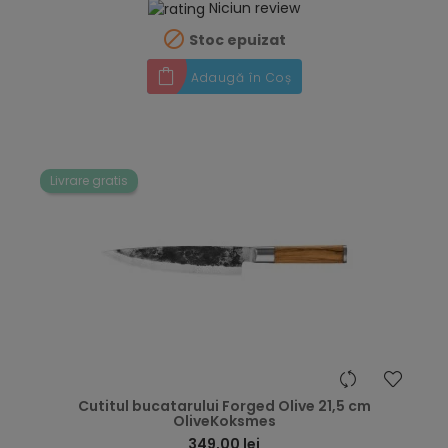
Niciun review

Stoc epuizat
Adaugă în Coș
Livrare gratis
hea
Cutitul bucatarului Forged Olive 21,5 cm
OliveKoksmes
349,00 lei