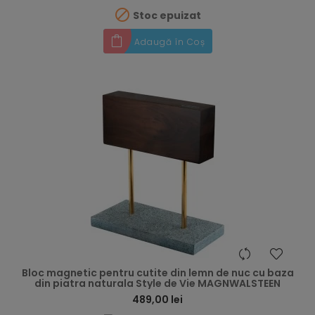

Stoc epuizat
Adaugă în Coș
hea
Bloc magnetic pentru cutite din lemn de nuc cu baza
din piatra naturala Style de Vie MAGNWALSTEEN
489,00 lei