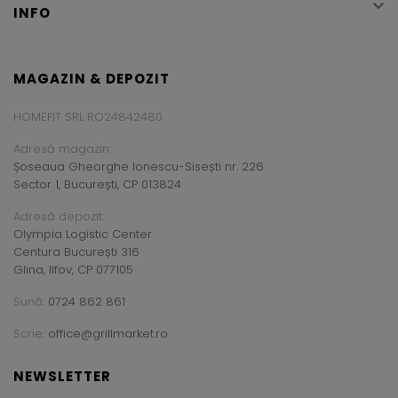

INFO
MAGAZIN & DEPOZIT
HOMEFIT SRL RO24842480
Adresă magazin:
Șoseaua Gheorghe Ionescu-Sisești nr. 226
Sector 1, București, CP 013824
Adresă depozit:
Olympia Logistic Center
Centura București 316
Glina, Ilfov, CP 077105
Sună:
0724 862 861
Scrie:
office@grillmarket.ro
NEWSLETTER