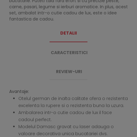
bucatarie. Puteti taia fara efort si cu precizie peste,
carne, pasari, legume si ierburi aromatice. In plus, acest
set, ambalat intr-o cutie cadou de lux, este o idee
fantastica de cadou.
DETALII
CARACTERISTICI
REVIEW-URI
Avantaje:
Otelul german de inalta calitate ofera o rezistenta
excelenta la rupere si o rezistenta buna la uzura.
Ambalarea intr-o cutie cadou de lux il face
cadoul perfect.
Modelul Damasc gravat cu laser adauga o
valoare decorativa unica bucatariei dvs.