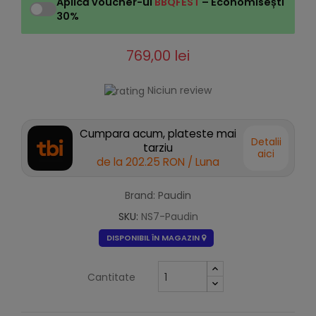
Aplică voucher-ul
BBQFEST
– Economisești
30%
769,00 lei
Niciun review
Cumpara acum, plateste mai
Detalii
tarziu
aici
de la
202.25 RON
/ Luna
Brand: Paudin
SKU:
NS7-Paudin
DISPONIBIL ÎN MAGAZIN
Cantitate