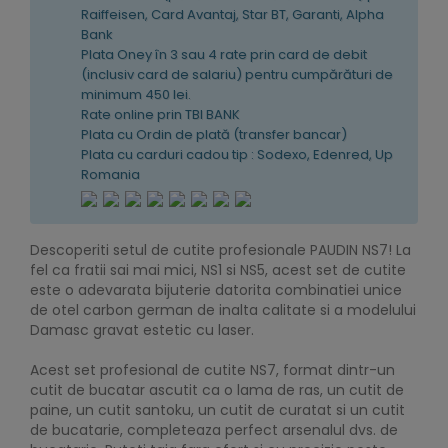
Raiffeisen, Card Avantaj, Star BT, Garanti, Alpha
Bank
Plata Oney în 3 sau 4 rate prin card de debit
(inclusiv card de salariu) pentru cumpărături de
minimum 450 lei.
Rate online prin TBI BANK
Plata cu Ordin de plată (transfer bancar)
Plata cu carduri cadou tip : Sodexo, Edenred, Up
Romania
Descoperiti setul de cutite profesionale PAUDIN NS7! La
fel ca fratii sai mai mici, NS1 si NS5, acest set de cutite
este o adevarata bijuterie datorita combinatiei unice
de otel carbon german de inalta calitate si a modelului
Damasc gravat estetic cu laser.
Acest set profesional de cutite NS7, format dintr-un
cutit de bucatar ascutit ca o lama de ras, un cutit de
paine, un cutit santoku, un cutit de curatat si un cutit
de bucatarie, completeaza perfect arsenalul dvs. de