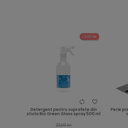
-3,00 lei
heart
Detergent pentru suprafete din
Perie pr
sticla Bio Green Glass spray 500 ml
23,00 lei