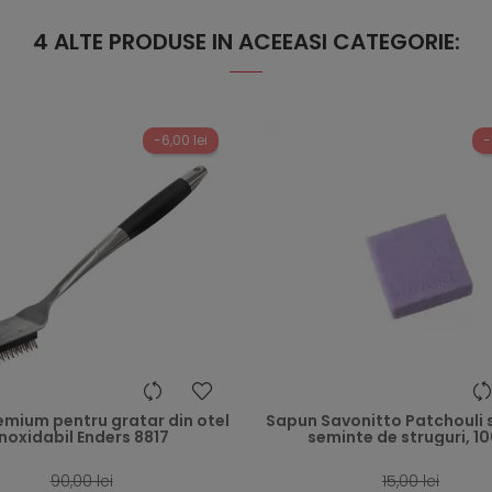
4 ALTE PRODUSE IN ACEEASI CATEGORIE:
-6,00 lei
-
heart
emium pentru gratar din otel
Sapun Savonitto Patchouli si
inoxidabil Enders 8817
seminte de struguri, 10
90,00 lei
15,00 lei