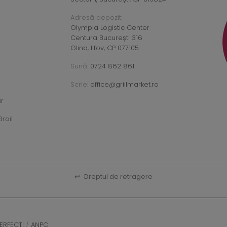
Adresă depozit:
Olympia Logistic Center
Centura București 316
Glina, Ilfov, CP 077105
Sună:
0724 862 861
Scrie:
office@grillmarket.ro
ar
roil
↩
Dreptul de retragere
ERFECT!
/
ANPC