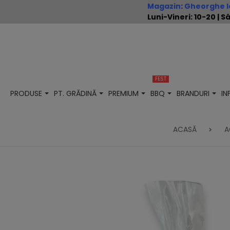
Magazin
:
Gheorghe Io
Luni-Vineri: 10-20 |
FEST
PRODUSE
PT. GRĂDINĂ
PREMIUM
BBQ
BRANDURI
I
ACASĂ
A