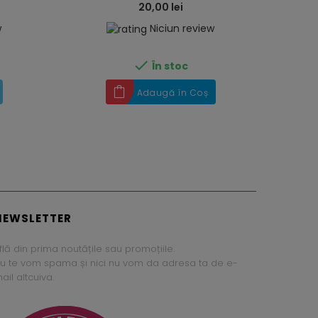
20,00 lei
w
Niciun review

În stoc
Adaugă în Coș
NEWSLETTER
flă din prima noutățile sau promoțiile.
u te vom spama și nici nu vom da adresa ta de e-
ail altcuiva.