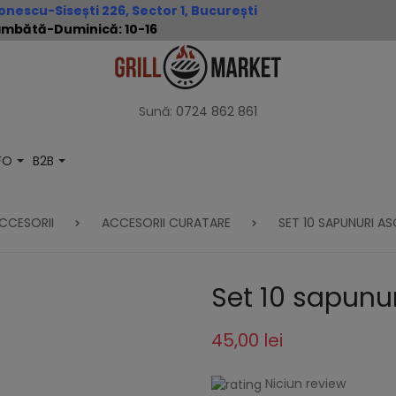
nescu-Sisești 226, Sector 1, București
 Sâmbătă-Duminică: 10-16
Sună:
0724 862 861
NFO
B2B
CCESORII
ACCESORII CURATARE
SET 10 SAPUNURI A
Set 10 sapunur
45,00 lei
Niciun review