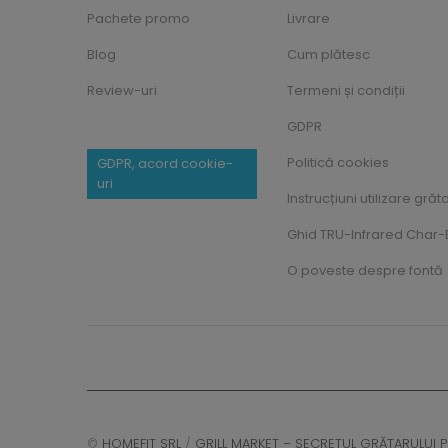
Pachete promo
Livrare
Blog
Cum plătesc
Review-uri
Termeni și condiții
GDPR
Politică cookies
GDPR, acord cookie-
uri
Instrucțiuni utilizare grăt
Ghid TRU-Infrared Char-B
O poveste despre fontă
©
HOMEFIT SRL
/
GRILL MARKET – SECRETUL GRĂTARULUI P