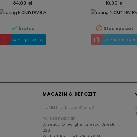
84,00 lei
10,00 lei
Niciun review
Niciun revie


În stoc
Stoc epuizat
Adaugă în Coș
Adaugă în Coș
MAGAZIN & DEPOZIT
HOMEFIT SRL RO24842480
A
N
Adresă magazin:
m
Șoseaua Gheorghe Ionescu-Sisești nr.
226
Sector 1, București, CP 013824