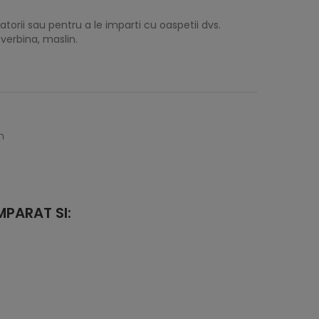
torii sau pentru a le imparti cu oaspetii dvs.
 verbina, maslin.
n
PARAT SI: