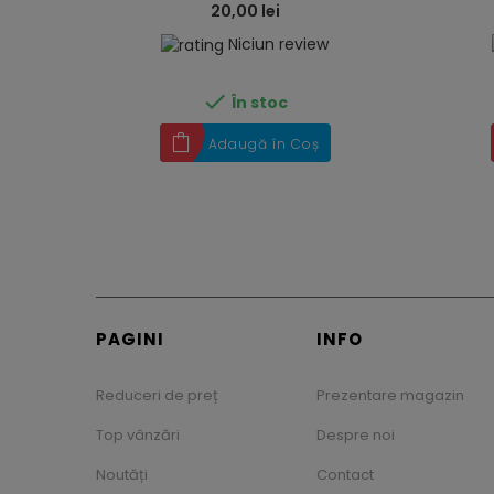
20,00 lei
Niciun review

În stoc
Adaugă în Coș
PAGINI
INFO
Reduceri de preț
Prezentare magazin
Top vânzări
Despre noi
Noutăți
Contact