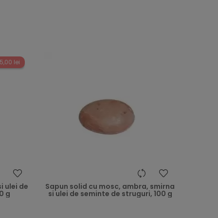
5,00 lei
heart
heart
 ulei de
Sapun solid cu mosc, ambra, smirna
0 g
si ulei de seminte de struguri, 100 g