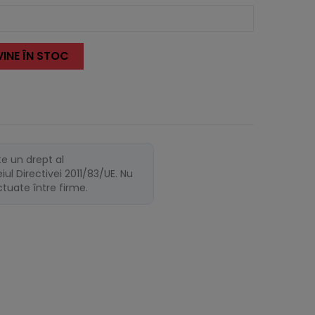
INE ÎN STOC
te un drept al
ul Directivei 2011/83/UE. Nu
ectuate între firme.