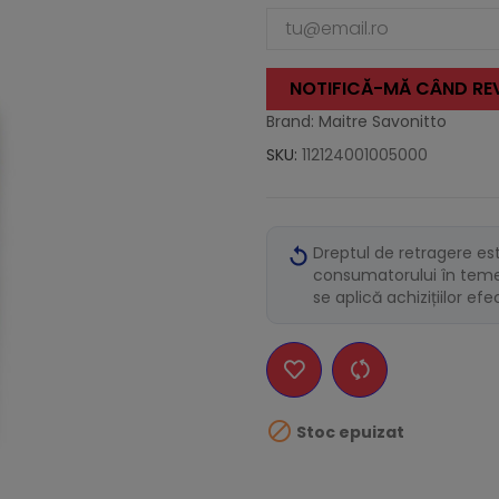
NOTIFICĂ-MĂ CÂND REV
Brand: Maitre Savonitto
SKU:
112124001005000
Dreptul de retragere es
consumatorului în temei
se aplică achizițiilor ef

Stoc epuizat