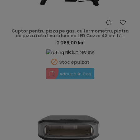
hea
Cuptor pentru pizza pe gaz, cu termometru, piatra
de pizza rotativa si lumina LED Cozze 43 cm 17...
2.289,00 lei
Niciun review

Stoc epuizat
Adaugă în Coș