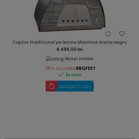
hea
Cuptor traditional pe lemne Maximus Arena negru
4.499,00 lei
Niciun review
-15%
cu codul
BBQFEST

În stoc
Adaugă în Coș