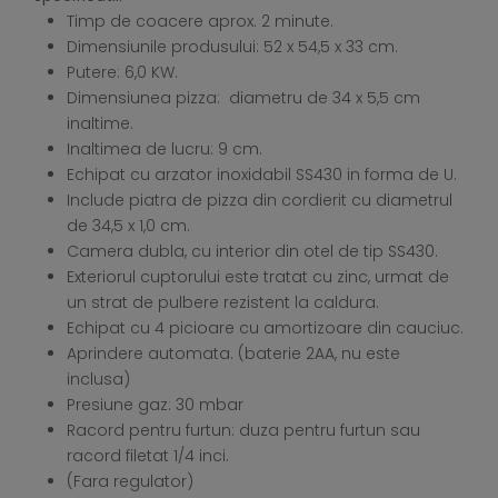
Timp de coacere aprox. 2 minute.
Dimensiunile produsului: 52 x 54,5 x 33 cm.
Putere: 6,0 KW.
Dimensiunea pizza: diametru de 34 x 5,5 cm
inaltime.
Inaltimea de lucru: 9 cm.
Echipat cu arzator inoxidabil SS430 in forma de U.
Include piatra de pizza din cordierit cu diametrul
de 34,5 x 1,0 cm.
Camera dubla, cu interior din otel de tip SS430.
Exteriorul cuptorului este tratat cu zinc, urmat de
un strat de pulbere rezistent la caldura.
Echipat cu 4 picioare cu amortizoare din cauciuc.
Aprindere automata. (baterie 2AA, nu este
inclusa)
Presiune gaz: 30 mbar
Racord pentru furtun: duza pentru furtun sau
racord filetat 1/4 inci.
(Fara regulator)