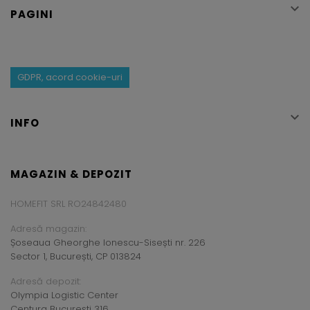

PAGINI
GDPR, acord cookie-uri

INFO
MAGAZIN & DEPOZIT
HOMEFIT SRL RO24842480
Adresă magazin:
Șoseaua Gheorghe Ionescu-Sisești nr. 226
Sector 1, București, CP 013824
Adresă depozit:
Olympia Logistic Center
Centura București 316