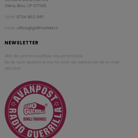
Glina, Ilfov, CP 077105
Sună:
0724 862 861
Scrie:
office@grillmarket.ro
NEWSLETTER
Află din prima noutățile sau promoțiile.
Nu te vom spama și nici nu vom da adresa ta de e-mail
altcuiva.