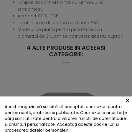
Echipat cu control frontal cu lumini LED si
termometru.
Aprobari: CE & LFGB.
Livrat in cutie de carton certificata FSC.
Modelul de piatra pentru pizza 90397 cu
diametrul de 34,5cm se potriveste acestui cuptor.
4 ALTE PRODUSE IN ACEEASI
CATEGORIE:
×
Acest magazin vă solicită să acceptați cookie-uri pentru
performanță, statistici și publicitate. Cookie-urile unor terțe
părți sunt utilizate pentru a vă oferi funcții de autentificare
și anunțuri personalizate. Acceptați aceste cookie-uri și
procesarea datelor personale?