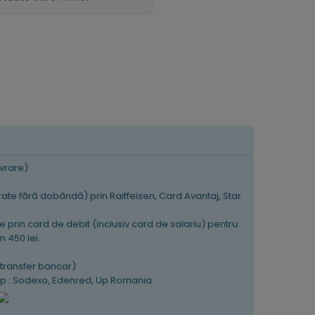
ivrare)
 rate fără dobândă) prin Raiffeisen, Card Avantaj, Star
e prin card de debit (inclusiv card de salariu) pentru
 450 lei.
K
(transfer bancar)
tip : Sodexo, Edenred, Up Romania