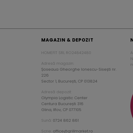
MAGAZIN & DEPOZIT
HOMEFIT SRL RO24842480
A
N
Adresă magazin:
m
Șoseaua Gheorghe Ionescu-Sisești nr.
226
Sector 1, București, CP 013824
Adresă depozit:
Olympia Logistic Center
Centura București 316
Glina, Ilfov, CP 077105
Sună:
0724 862 861
Scrie:
office@grillmarket.ro