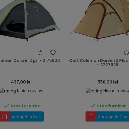
heart
leman Darwin 2 gri - 2176903
Cort Coleman Darwin 3 Plu
- 2227925
437,00 lei
556,00 lei
Niciun review
Niciun revie


Stoc furnizor
Stoc furnizor
Adaugă în Coș
Adaugă în Coș