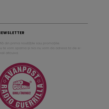
NEWSLETTER
flă din prima noutățile sau promoțiile.
u te vom spama și nici nu vom da adresa ta de e-
ail altcuiva.