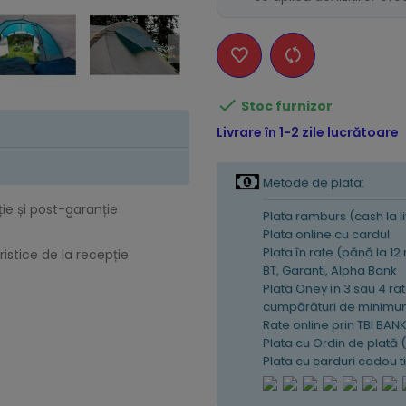

Stoc furnizor
Livrare în 1-2 zile lucrătoare
Metode de plata:
ție și post-garanție
Plata ramburs (cash la l
Plata online cu cardul
Plata în rate (pănă la 12
istice de la recepție.
BT, Garanti, Alpha Bank
Plata Oney în 3 sau 4 rat
cumpărături de minimum
Rate online prin TBI BAN
Plata cu Ordin de plată 
Plata cu carduri cadou 