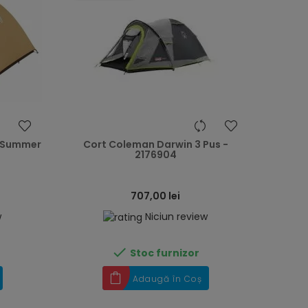
heart
heart
s Summer
Cort Coleman Darwin 3 Pus -
2176904
707,00 lei
w
Niciun review

Stoc furnizor
Adaugă în Coș