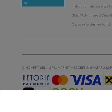
uri
Instrucțiuni utilizare grăt
Ghid TRU-Infrared Char-B
O poveste despre fontă
©
HOMEFIT SRL
/
GRILL MARKET – SECRETUL GRĂTARULUI P