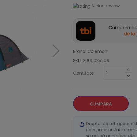
Niciun review
Cumpara acu
de la
Brand: Coleman
SKU:
2000035208
Cantitate
CUMPĂRĂ
Dreptul de retragere es
consumatorului în temei
se aplică achizițiilor ef