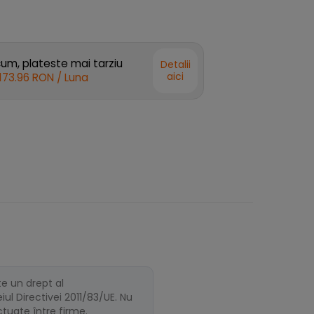
m, plateste mai tarziu
Detalii
aici
173.96 RON
/ Luna
te un drept al
ul Directivei 2011/83/UE. Nu
ectuate între firme.