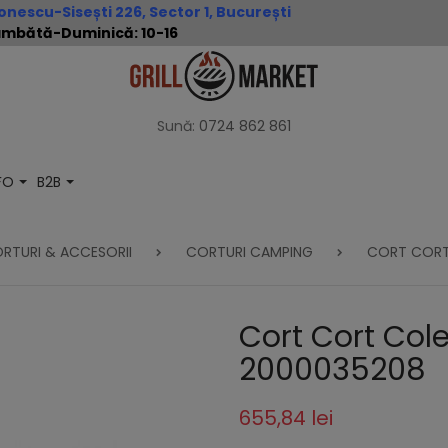
nescu-Sisești 226, Sector 1, București
 Sâmbătă-Duminică: 10-16
Sună:
0724 862 861
NFO
B2B
RTURI & ACCESORII
CORTURI CAMPING
CORT CORT
Cort Cort Col
2000035208
655,84 lei