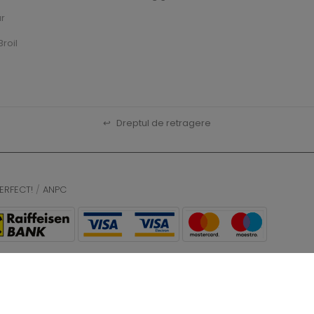
ar
roil
↩
Dreptul de retragere
ERFECT!
/
ANPC