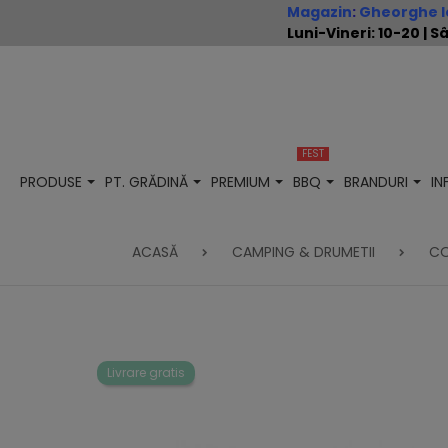
Magazin
:
Gheorghe Io
Luni-Vineri: 10-20 |
FEST
PRODUSE
PT. GRĂDINĂ
PREMIUM
BBQ
BRANDURI
I
ACASĂ
CAMPING & DRUMETII
CO
Livrare gratis