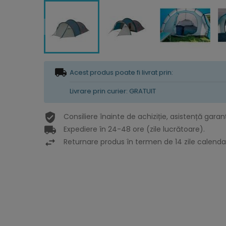
Acest produs poate fi livrat prin:
Livrare prin curier: GRATUIT
Consiliere înainte de achiziție, asistență garan
Expediere în 24-48 ore (zile lucrătoare).
Returnare produs în termen de 14 zile calendar