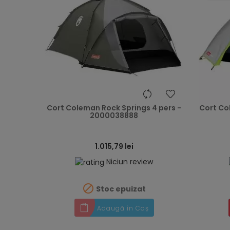
heart
Cort Coleman Rock Springs 4 pers -
Cort Co
2000038888
1.015,79 lei
Niciun review

Stoc epuizat
Adaugă în Coș