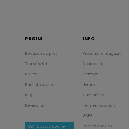
PAGINI
INFO
Reduceri de preț
Prezentare magazin
Top vânzări
Despre noi
Noutăți
Contact
Pachete promo
Livrare
Blog
Cum plătesc
Review-uri
Termeni și condiții
GDPR
Politică cookies
GDPR, acord cookie-