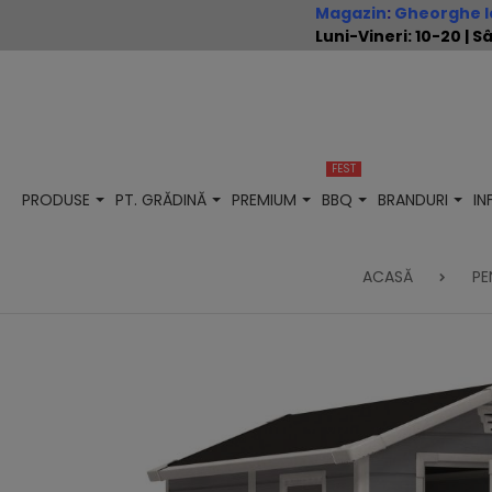
Magazin
:
Gheorghe Io
Luni-Vineri: 10-20 |
FEST
PRODUSE
PT. GRĂDINĂ
PREMIUM
BBQ
BRANDURI
I
ACASĂ
PE