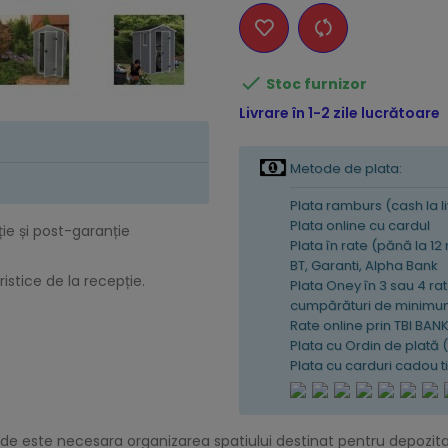

Stoc furnizor
Livrare în 1-2 zile lucrătoare
Metode de plata:
Plata ramburs (cash la l
Plata online cu cardul
ție și post-garanție
Plata în rate (pănă la 12
BT, Garanti, Alpha Bank
istice de la recepție.
Plata Oney în 3 sau 4 rat
cumpărături de minimum
Rate online prin TBI BAN
Plata cu Ordin de plată 
Plata cu carduri cadou 
e este necesara organizarea spatiului destinat pentru depozitarea