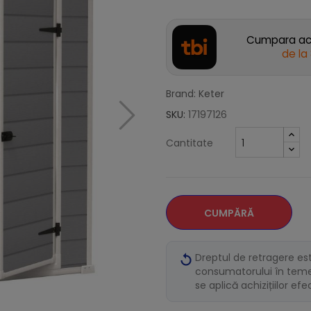
Cumpara acu
de la
Brand: Keter
SKU:
17197126
Cantitate
CUMPĂRĂ
Dreptul de retragere es
consumatorului în temei
se aplică achizițiilor ef