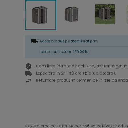
Acest produs poate fi livrat prin:
Livrare prin curier: 120,00 lei
Consiliere înainte de achiziție, asistență garan
Expediere în 24-48 ore (zile lucrătoare).
Returnare produs în termen de 14 zile calendar
Casuta gradina Keter Manor 4x6 se potriveste oriund