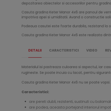
depozitarea obiectelor si accesoriilor pentru gradina
Casuta gradina Keter Manor 4x6 are panoul de ventila
impotriva apei si umiditatii. Avand o constructie soli
Podeaua casutei este foarte durabila, rezistand la 
Casuta gradina Keter Manor 4x6 este realizata dintr-un
DETALII
CARACTERISTICI
VIDEO
RE
Materialul isi pastreaza culoarea si aspectul, iar 
rugineste. Se poate incuia cu lacat, pentru sigurant
Casuta gradina Keter Manor 4x6 nu se poate vopsi.
Caracteristici:
are pereti dubli, rezistenti, sustinuti cu balam
are podea, aceasta portejand interiorul impotri