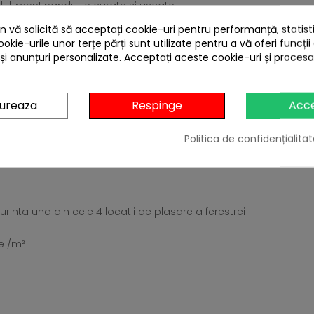
lul, mentinandu-le curate si uscate
ia aerului si asigura protectie impotriva apei si umiditatii
 vă solicită să acceptați cookie-uri pentru performanță, statistic
a/m²
ookie-urile unor terțe părți sunt utilizate pentru a vă oferi funcții
 și anunțuri personalizate. Acceptați aceste cookie-uri și proces
gureaza
Respinge
Acc
e este necesara organizarea spatiului destinat pentru depozitare
Politica de confidențialitat
e si sunt realizate in mare parte din materiale reciclate.
rinta una din cele 4 locatii de plasare a ferestrei
e /m²