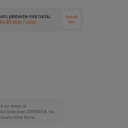
m, plateste mai tarziu
Detalii
aici
84.85 RON
/ Luna
te un drept al
ul Directivei 2011/83/UE. Nu
ectuate între firme.