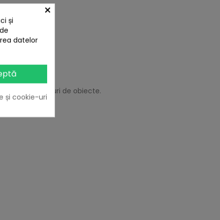
×
i și
 de
area datelor
eptă
a diferitor tipuri de obiecte.
e și cookie-uri