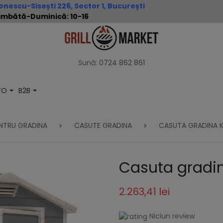
nescu-Sisești 226, Sector 1, București
 Sâmbătă-Duminică: 10-16
Sună:
0724 862 861
NFO
B2B
NTRU GRADINA
CASUTE GRADINA
CASUTA GRADINA 
Casuta gradin
2.263,41 lei
Niciun review