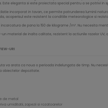
. Este eleganta si este proiectata special pentru a se potrivi in s
tie incorporat in tavan, ce permite patrunderea luminii naturale,
da, acoperisul este rezistent la conditiile meteorologice si rezist
o incarcatura de pana la 150 de kilograme /m². Nu necesita mente
 material de inalta calitate, rezistent la actiunile razelor UV, a 
VIEW-URI
casuta va arata ca noua o perioada indelungata de timp. Nu neces
a obiectelor depozitate.
ale de metal
va umiditatii, zapezii si rozatoarelor