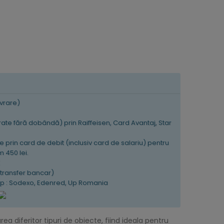
ivrare)
 rate fără dobândă) prin Raiffeisen, Card Avantaj, Star
e prin card de debit (inclusiv card de salariu) pentru
 450 lei.
K
(transfer bancar)
tip : Sodexo, Edenred, Up Romania
 diferitor tipuri de obiecte, fiind ideala pentru