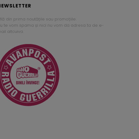
NEWSLETTER
flă din prima noutățile sau promoțiile.
u te vom spama și nici nu vom da adresa ta de e-
ail altcuiva.