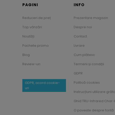
PAGINI
INFO
Reduceri de preț
Prezentare magazin
Top vânzări
Despre noi
Noutăți
Contact
Pachete promo
Livrare
Blog
Cum plătesc
Review-uri
Termeni și condiții
GDPR
Politică cookies
GDPR, acord cookie-
uri
Instrucțiuni utilizare grăt
Ghid TRU-Infrared Char-B
O poveste despre fontă