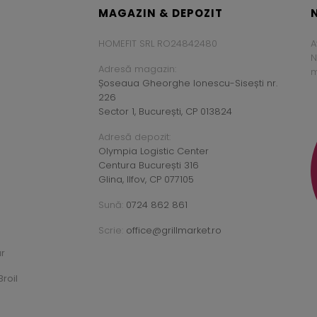
MAGAZIN & DEPOZIT
HOMEFIT SRL RO24842480
A
N
Adresă magazin:
m
Șoseaua Gheorghe Ionescu-Sisești nr.
226
Sector 1, București, CP 013824
Adresă depozit:
Olympia Logistic Center
Centura București 316
Glina, Ilfov, CP 077105
Sună:
0724 862 861
Scrie:
office@grillmarket.ro
ar
roil