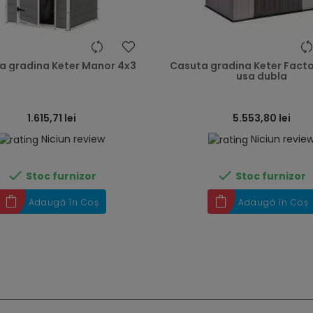
heart
a gradina Keter Manor 4x3
Casuta gradina Keter Facto
usa dubla
1.615,71 lei
5.553,80 lei
Niciun review
Niciun revie


Stoc furnizor
Stoc furnizor
Adaugă în Coș
Adaugă în Coș