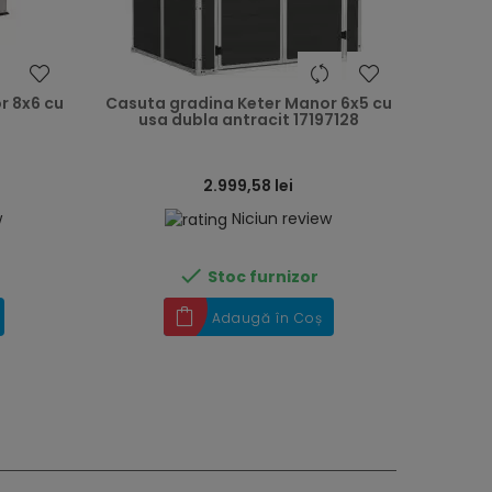
heart
heart
r 8x6 cu
Casuta gradina Keter Manor 6x5 cu
usa dubla antracit 17197128
2.999,58 lei
w
Niciun review

Stoc furnizor
Adaugă în Coș