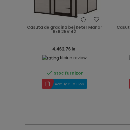
heart
Casuta de gradina bej Keter Manor
Casut
6x6 255142
4.462,76 lei
Niciun review

Stoc furnizor
Adaugă în Coș