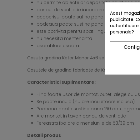
nu permite obiectelor depozitate sa atinga so
panoul de ventilatie incorporat permite circulat
Acest magazin
acoperisul poate sutine pana la 75 kg zapad
publicitate. C
podeaua poate sustine pana la 150 Kg/m²
autentificare
este potrivita pentru spatii inguste
personale?
nu necesita mentenanta
asamblare usoara
Confi
Casuta gradina Keter Manor 4x6 se potriveste oriund
Casutele de gradina fabricate de Keter sunt ecologic
Caracteristici suplimentare:
Fiind foarte usor de montat, puteti alege cu usu
Se poate incuia (nu are incuietoare inclusa)
Podeaua poate sustine pana 150 de kilogram
Are montat in tavan panou de ventilatie
Fereastra fixa are dimensiunile de 53/39 cm
Detalii produs