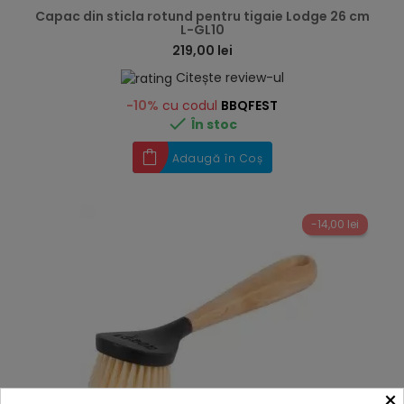
Capac din sticla rotund pentru tigaie Lodge 26 cm
L-GL10
219,00 lei
Citește review-ul
-10%
cu codul
BBQFEST

În stoc
Adaugă în Coș
-14,00 lei
×