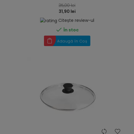
35,00 lei
31,90 lei
Citește review-ul

În stoc
Adaugă în Coș
hea