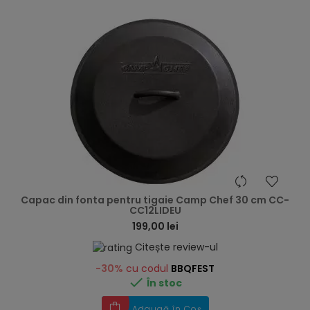
hea
Capac din fonta pentru tigaie Camp Chef 30 cm CC-
CC12LIDEU
199,00 lei
Citește review-ul
-30%
cu codul
BBQFEST

În stoc
Adaugă în Coș