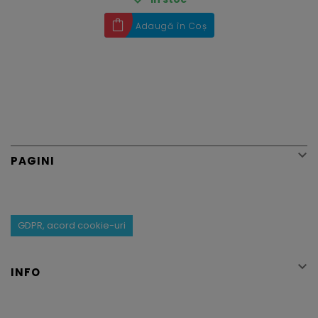
Adaugă în Coș

PAGINI
GDPR, acord cookie-uri

INFO