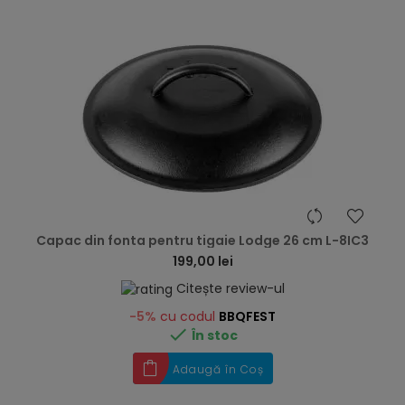
hea
Capac din fonta pentru tigaie Lodge 26 cm L-8IC3
199,00 lei
Citește review-ul
-5%
cu codul
BBQFEST

În stoc
Adaugă în Coș