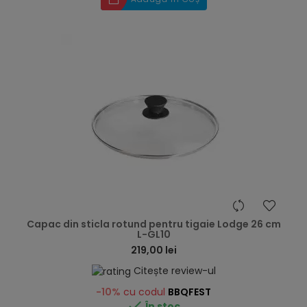
hea
Capac din sticla rotund pentru tigaie Lodge 26 cm
L-GL10
219,00 lei
Citește review-ul
-10%
cu codul
BBQFEST

În stoc