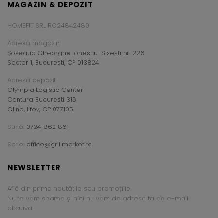
MAGAZIN & DEPOZIT
HOMEFIT SRL RO24842480
Adresă magazin:
Șoseaua Gheorghe Ionescu-Sisești nr. 226
Sector 1, București, CP 013824
Adresă depozit:
Olympia Logistic Center
Centura București 316
Glina, Ilfov, CP 077105
Sună:
0724 862 861
Scrie:
office@grillmarket.ro
NEWSLETTER
Află din prima noutățile sau promoțiile.
Nu te vom spama și nici nu vom da adresa ta de e-mail
altcuiva.