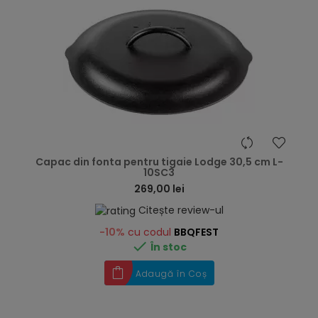
hea
Capac din fonta pentru tigaie Lodge 30,5 cm L-
10SC3
269,00 lei
Citește review-ul
-10%
cu codul
BBQFEST

În stoc
Adaugă în Coș