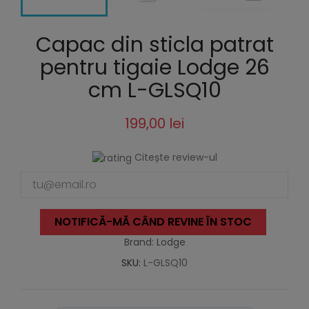
Capac din sticla patrat
pentru tigaie Lodge 26
cm L-GLSQ10
199,00 lei
Citește review-ul
NOTIFICĂ-MĂ CÂND REVINE ÎN STOC
Brand: Lodge
SKU:
L-GLSQ10