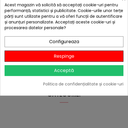
Acest magazin vă solicită să acceptați cookie-uri pentru
hea
performanță, statistici și publicitate. Cookie-urile unor terțe
Perie pentru curatat vasele din fonta Lodge 25 cm L-
părți sunt utilizate pentru a vă oferi funcții de autentificare
SCRBRSH
și anunțuri personalizate. Acceptați aceste cookie-uri și
69,00 lei
procesarea datelor personale?
55,00 lei
Configureaza
Citește review-ul

În stoc
Respinge
Adaugă în Coș
Acceptă
Politica de confidențialitate și cookie-uri
4 ALTE PRODUSE IN ACEEASI
CATEGORIE: