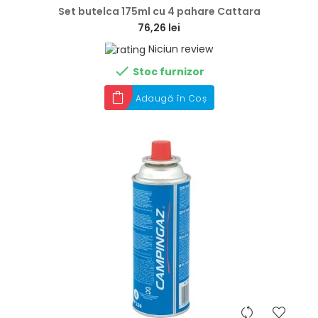
Set butelca 175ml cu 4 pahare Cattara
76,26 lei
Niciun review

Stoc furnizor
Adaugă în Coș
hea