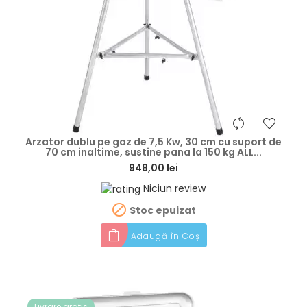
hea
Arzator dublu pe gaz de 7,5 Kw, 30 cm cu suport de
70 cm inaltime, sustine pana la 150 kg ALL...
948,00 lei
Niciun review

Stoc epuizat
Adaugă în Coș
Livrare gratis