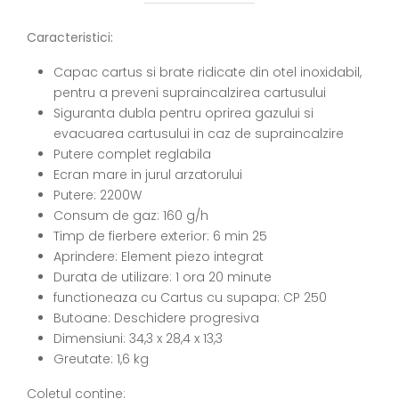
Caracteristici:
Capac cartus si brate ridicate din otel inoxidabil,
pentru a preveni supraincalzirea cartusului
Siguranta dubla pentru oprirea gazului si
evacuarea cartusului in caz de supraincalzire
Putere complet reglabila
Ecran mare in jurul arzatorului
Putere: 2200W
Consum de gaz: 160 g/h
Timp de fierbere exterior: 6 min 25
Aprindere: Element piezo integrat
Durata de utilizare: 1 ora 20 minute
functioneaza cu Cartus cu supapa: CP 250
Butoane: Deschidere progresiva
Dimensiuni: 34,3 x 28,4 x 13,3
Greutate: 1,6 kg
Coletul contine: