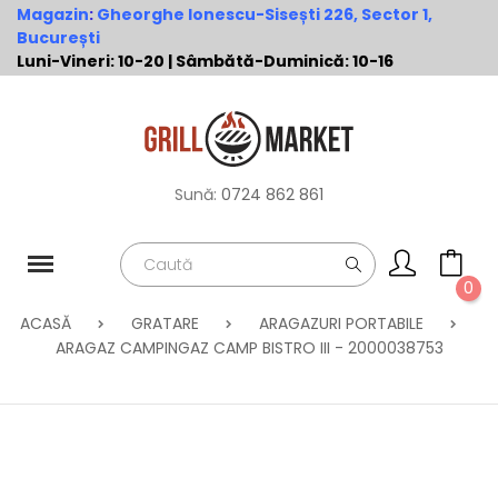
Magazin
:
Gheorghe Ionescu-Sisești 226, Sector 1,
București
Luni-Vineri: 10-20 | Sâmbătă-Duminică: 10-16
Sună:
0724 862 861
0
ACASĂ
GRATARE
ARAGAZURI PORTABILE
ARAGAZ CAMPINGAZ CAMP BISTRO III - 2000038753