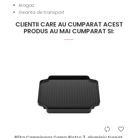
Aragaz
Geanta de transport
CLIENTII CARE AU CUMPARAT ACEST
PRODUS AU MAI CUMPARAT SI:
hea
Plita Campingaz Camp Bistro 3, aluminiu turnat,