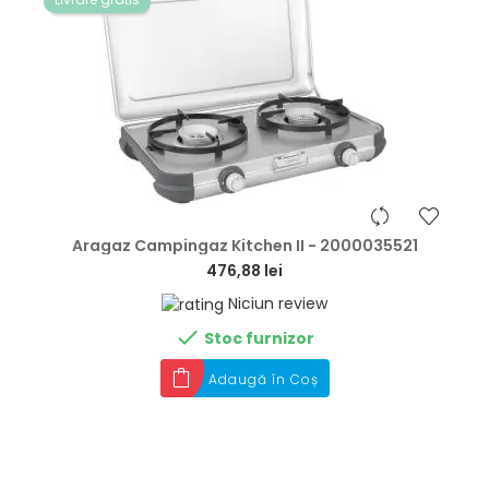
hea
Aragaz Campingaz Kitchen II - 2000035521
476,88 lei
Niciun review

Stoc furnizor
Adaugă în Coș