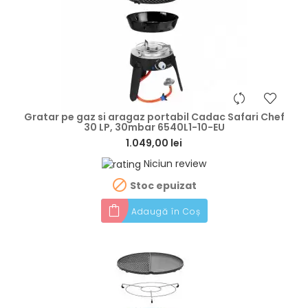
hea
Gratar pe gaz si aragaz portabil Cadac Safari Chef
30 LP, 30mbar 6540L1-10-EU
1.049,00 lei
Niciun review

Stoc epuizat
Adaugă în Coș