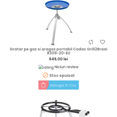
hea
Gratar pe gaz si aragaz portabil Cadac Grill2Braai
8309-20-EU
649,00 lei
Niciun review

Stoc epuizat
Adaugă în Coș