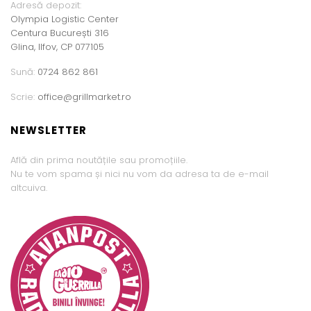
Adresă depozit:
Olympia Logistic Center
Centura București 316
Glina, Ilfov, CP 077105
Sună:
0724 862 861
Scrie:
office@grillmarket.ro
NEWSLETTER
Află din prima noutățile sau promoțiile.
Nu te vom spama și nici nu vom da adresa ta de e-mail
altcuiva.