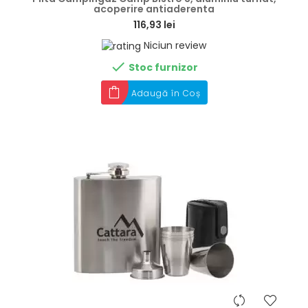
acoperire antiaderenta
116,93 lei
Niciun review

Stoc furnizor
Adaugă în Coș
hea