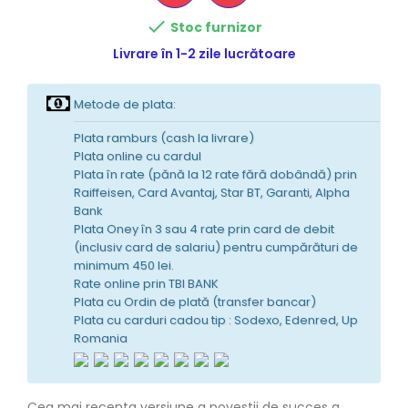

Stoc furnizor
Livrare în 1-2 zile lucrătoare
Metode de plata:
Plata ramburs (cash la livrare)
Plata online cu cardul
Plata în rate (pănă la 12 rate fără dobândă) prin
Raiffeisen, Card Avantaj, Star BT, Garanti, Alpha
Bank
Plata Oney în 3 sau 4 rate prin card de debit
(inclusiv card de salariu) pentru cumpărături de
minimum 450 lei.
Rate online prin TBI BANK
Plata cu Ordin de plată (transfer bancar)
Plata cu carduri cadou tip : Sodexo, Edenred, Up
Romania
Cea mai recenta versiune a povestii de succes a