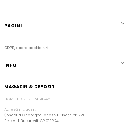

PAGINI
GDPR, acord cookie-uri

INFO
MAGAZIN & DEPOZIT
HOMEFIT SRL RO24842480
Adresă magazin:
Șoseaua Gheorghe Ionescu-Sisești nr. 226
Sector 1, București, CP 013824