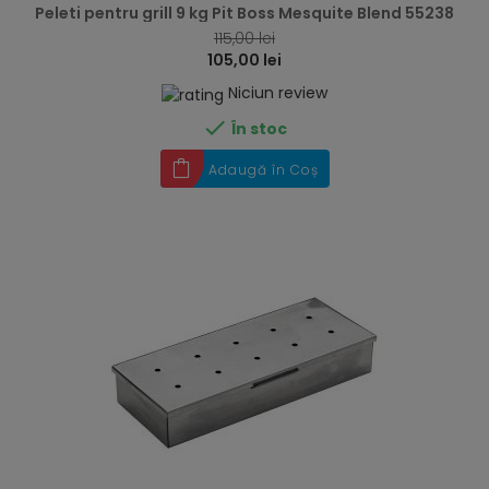
Peleti pentru grill 9 kg Pit Boss Mesquite Blend 55238
115,00 lei
105,00 lei
Niciun review

În stoc
Adaugă în Coș