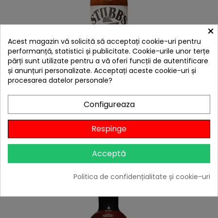
×
Acest magazin vă solicită să acceptați cookie-uri pentru
performanță, statistici și publicitate. Cookie-urile unor terțe
părți sunt utilizate pentru a vă oferi funcții de autentificare
și anunțuri personalizate. Acceptați aceste cookie-uri și
hea
procesarea datelor personale?
Sos Stubb's Chicken Marinade 330 ml 340 g ST-207
49,00 lei
Configureaza
Niciun review

În stoc
Respinge
Adaugă în Coș
Acceptă
Politica de confidențialitate și cookie-uri