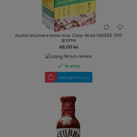
hea
Aschii afumare lemn mar Char-Broil 140555 700
grame
49,00 lei
Niciun review

În stoc
Adaugă în Coș