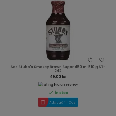
hea
Sos Stubb's Smokey Brown Sugar 450 ml 510 g ST-
242
49,00 lei
Niciun review

În stoc
Adaugă în Coș