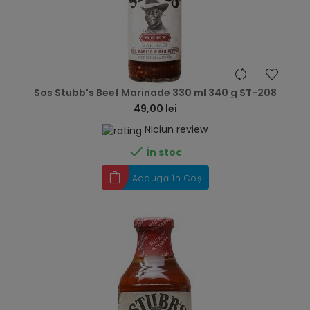
hea
Sos Stubb's Beef Marinade 330 ml 340 g ST-208
49,00 lei
Niciun review

În stoc
Adaugă în Coș