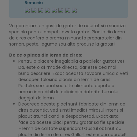
Romania
Va garantam un gust de gratar de neuitat si o surpriza
speciala pentru oaspetii dvs. la gratar! Placile din lemn
de cires confera o aroma minunata preparatelor din
somon, peste, legume sau alte produse la gratar!
De ce o placa din lemn de cires:
Pentru o placere inegalabila a papilelor gustative!
Da, este o afirmatie directa, dar este cea mai
buna descriere. Exact aceasta savoare unica o veti
descoperi folosind placile din lemn de cires.
Pestele, somonul sau alte alimente capata o
aroma incredibil de delicioasa datorita fumului
degajat de lemn.
Deoarece aceste placi sunt fabricate din lemn de
cires autentic, veti simti imediat mirosul intens si
placut atunci cand le despachetati. Exact asta
face ca aceste placi pentru gratar sa fie speciale
– lemn de calitate superioara! Gustul obtinut cu
placile din lemn de cires Grillart este incomparabil!