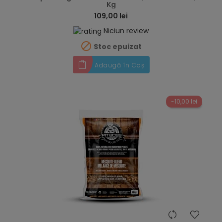
Kg
109,00 lei
Niciun review

Stoc epuizat
Adaugă în Coș
-10,00 lei
hea