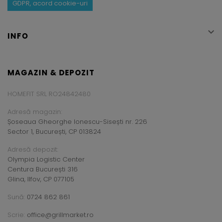
GDPR, acord cookie-uri

INFO
MAGAZIN & DEPOZIT
HOMEFIT SRL RO24842480
Adresă magazin:
Șoseaua Gheorghe Ionescu-Sisești nr. 226
Sector 1, București, CP 013824
Adresă depozit:
Olympia Logistic Center
Centura București 316
Glina, Ilfov, CP 077105
Sună:
0724 862 861
Scrie:
office@grillmarket.ro