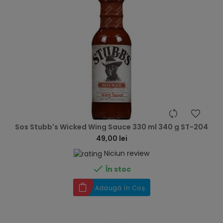
hea
Sos Stubb's Wicked Wing Sauce 330 ml 340 g ST-204
49,00 lei
Niciun review

În stoc
Adaugă în Coș