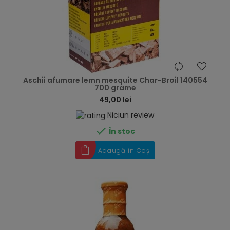
hea
Aschii afumare lemn mesquite Char-Broil 140554
700 grame
49,00 lei
Niciun review

În stoc
Adaugă în Coș