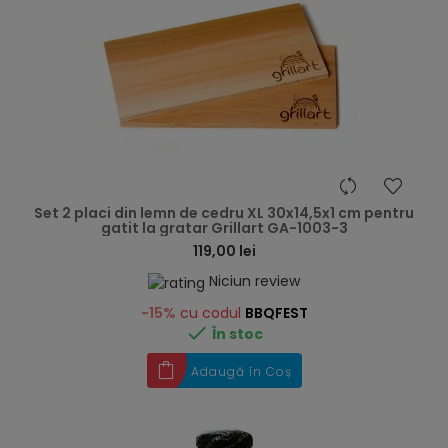
hea
Set 2 placi din lemn de cedru XL 30x14,5x1 cm pentru
gatit la gratar Grillart GA-1003-3
119,00 lei
Niciun review
-15%
cu codul
BBQFEST

În stoc
Adaugă în Coș