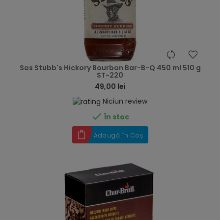
hea
Sos Stubb's Hickory Bourbon Bar-B-Q 450 ml 510 g
ST-220
49,00 lei
Niciun review

În stoc
Adaugă în Coș