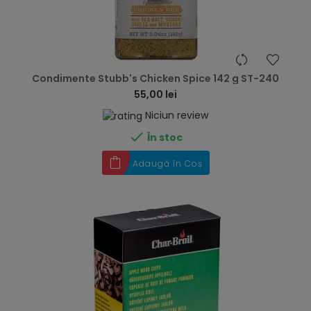
hea
Condimente Stubb's Chicken Spice 142 g ST-240
55,00 lei
Niciun review

În stoc
Adaugă în Coș