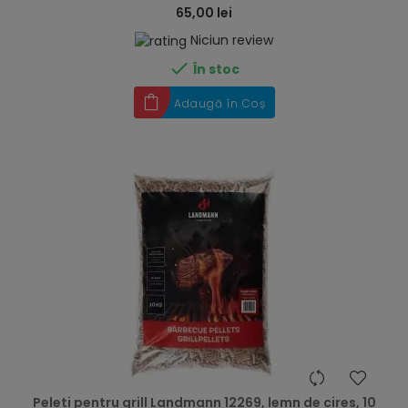
65,00 lei
Niciun review

În stoc
Adaugă în Coș
hea
Peleti pentru grill Landmann 12269, lemn de cires, 10