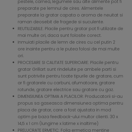
pestele, carnea, legumele sau alte alimente pot fi
preparate pe lemnul de cires. Alimentele
preparate la gratar capata o aroma de neuitat si
raman deosebit de fragede si suculente.
REUTILIZABILE: Placile pentru gratar pot fi utilizate de
mai multe ori, daca sunt folosite corect.
Inmuiati placile de lemn de cires cu cel putin 2
ore inainte pentru a le putea folosi de mai multe
ori.
PROCESARE SI CALITATE SUPERIOARE: Placile pentru
gratar Grillart sunt rindeluite pe ambele parti si
sunt potrivite pentru toate tipurile de gratare, cum
ar fi gratarele cu carbuni, afumatoare, gratare
rotunde, gratare electrice sau gratare cu gaz.
DIMENSIUNEA OPTIMA A PLACILOR: Producatorii si-au
propus sa gaseasca dimensiunea optima pentru
placa de gratar, care a fost ajustata in mod
optim pe baza feedback-ului multor clienti. 30 x
14,5 x 1 cm (lungime x latime x inaltime)
PRELUCRATE ERMETIC: Folia ermetica mentine