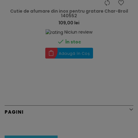
hea
Cutie de afumare din inox pentru gratare Char-Broil
140552
109,00 lei
Niciun review

În stoc
Adaugă în Coș

PAGINI