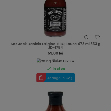
hea
Sos Jack Daniels Original BBQ Sauce 473 ml 553 g
JD-1754
59,00 lei
Niciun review

În stoc
Adaugă în Coș