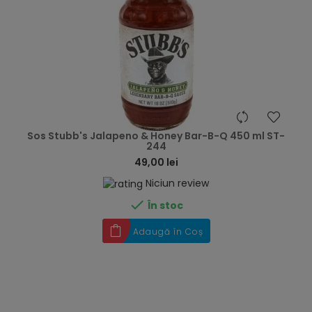
hea
Sos Stubb's Jalapeno & Honey Bar-B-Q 450 ml ST-
244
49,00 lei
Niciun review

În stoc
Adaugă în Coș