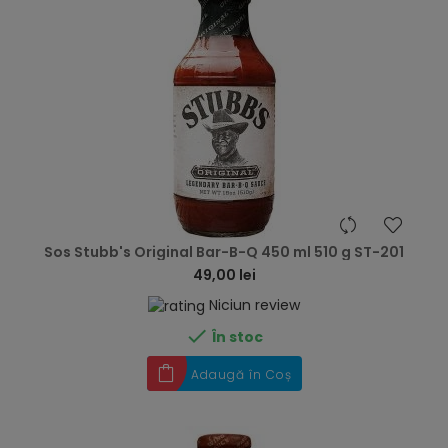
hea
Sos Stubb's Original Bar-B-Q 450 ml 510 g ST-201
49,00 lei
Niciun review

În stoc
Adaugă în Coș