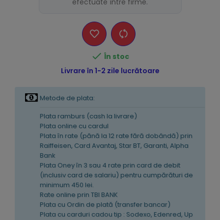
efectuate între firme.

În stoc
Livrare în 1-2 zile lucrătoare
Metode de plata:
Plata ramburs (cash la livrare)
Plata online cu cardul
Plata în rate (pănă la 12 rate fără dobândă) prin
Raiffeisen, Card Avantaj, Star BT, Garanti, Alpha
Bank
Plata Oney în 3 sau 4 rate prin card de debit
(inclusiv card de salariu) pentru cumpărături de
minimum 450 lei.
Rate online prin TBI BANK
Plata cu Ordin de plată (transfer bancar)
Plata cu carduri cadou tip : Sodexo, Edenred, Up