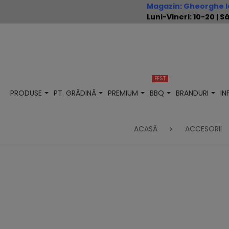
Magazin
:
Gheorghe Io
Luni-Vineri: 10-20 |
FEST
PRODUSE
PT. GRĂDINĂ
PREMIUM
BBQ
BRANDURI
I
ACASĂ
ACCESORII