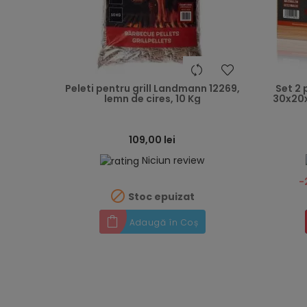
heart
Peleti pentru grill Landmann 12269,
Set 2 
lemn de cires, 10 Kg
30x20x
109,00 lei
Niciun review
-

Stoc epuizat
Adaugă în Coș