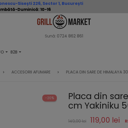
nescu-Sisești 226, Sector 1, București
 Sâmbătă-Duminică: 10-16
Sună:
0724 862 861
NFO
B2B
ACCESORII AFUMARE
PLACA DIN SARE DE HIMALAYA 3
Placa din sar
-20%
cm Yakiniku 
119,00 lei
149,00 lei
R