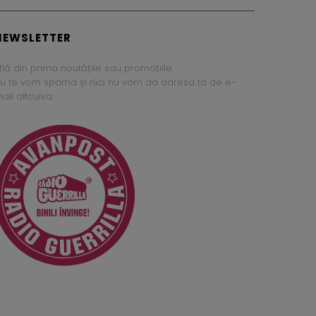
NEWSLETTER
flă din prima noutățile sau promoțiile.
u te vom spama și nici nu vom da adresa ta de e-
ail altcuiva.