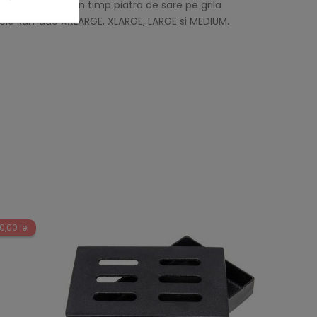
ptat. Asezati din timp piatra de sare pe grila
tarele kamado XXLARGE, XLARGE, LARGE si MEDIUM.
0,00 lei