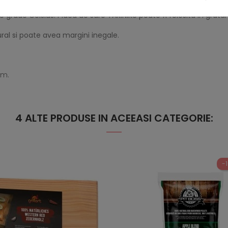
ta piatra de sare! Este important ca sarea sa se incalzeasca tre
 grade Celsius. Placa de sare YAKINIKU poate fi folosita in gra
ral si poate avea margini inegale.
cm.
4 ALTE PRODUSE IN ACEEASI CATEGORIE:
-1