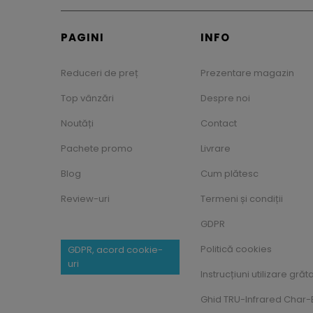
PAGINI
INFO
Reduceri de preț
Prezentare magazin
Top vânzări
Despre noi
Noutăți
Contact
Pachete promo
Livrare
Blog
Cum plătesc
Review-uri
Termeni și condiții
GDPR
Politică cookies
GDPR, acord cookie-
uri
Instrucțiuni utilizare grăt
Ghid TRU-Infrared Char-B