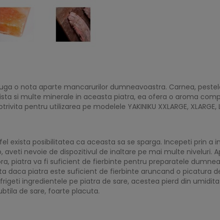
dauga o nota aparte mancarurilor dumneavoastra. Carnea, peste
xista si multe minerale in aceasta piatra, ea ofera o aroma com
potrivita pentru utilizarea pe modelele YAKINIKU XXLARGE, XLARGE
tfel exista posibilitatea ca aceasta sa se sparga. Incepeti prin a i
, aveti nevoie de dispozitivul de inaltare pe mai multe niveluri. 
a, piatra va fi suficient de fierbinte pentru preparatele dumn
esta daca piatra este suficient de fierbinte aruncand o picatura 
rigeti ingredientele pe piatra de sare, acestea pierd din umiditate
tila de sare, foarte placuta.