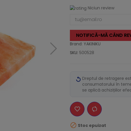
Niciun review
NOTIFICĂ-MĂ CÂND REV
Brand: YAKINIKU
SKU:
500528
Dreptul de retragere es
consumatorului în temei
se aplică achizițiilor ef

Stoc epuizat