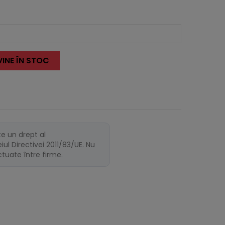
INE ÎN STOC
te un drept al
ul Directivei 2011/83/UE. Nu
ectuate între firme.