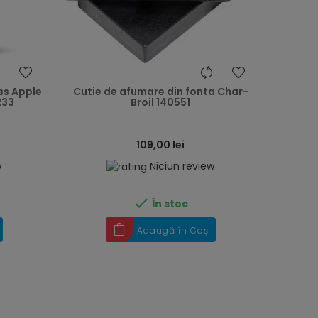
heart
heart
oss Apple
Cutie de afumare din fonta Char-
233
Broil 140551
109,00 lei
w
Niciun review

În stoc
Adaugă în Coș