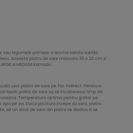
le sau legumele primesc o aroma sarata subtila
plexa. Aceasta piatra de sare masoara 30 x 20 cm si
, LARGE si MEDIUM Kamado.
ncalzi usor piatra de sare pe foc indirect. Pentru a
Apoi lasati piatra de sare sa se incalzeasca timp de
eavoastra. Temperatura optima pentru gratar pe
de apa pe ea. Daca picatura incepe sa sara, piatra
, iar un strat de sare din piatra se dizolva si se