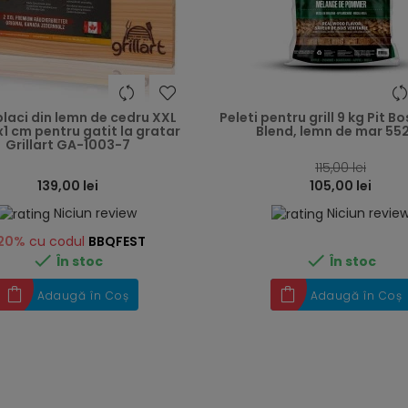
heart
placi din lemn de cedru XXL
Peleti pentru grill 9 kg Pit B
1 cm pentru gatit la gratar
Blend, lemn de mar 55
Grillart GA-1003-7
115,00 lei
139,00 lei
105,00 lei
Niciun review
Niciun revie
20%
cu codul
BBQFEST


În stoc
În stoc
Adaugă în Coș
Adaugă în Coș