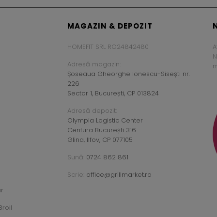
MAGAZIN & DEPOZIT
HOMEFIT SRL RO24842480
A
N
Adresă magazin:
m
Șoseaua Gheorghe Ionescu-Sisești nr.
226
Sector 1, București, CP 013824
Adresă depozit:
Olympia Logistic Center
Centura București 316
Glina, Ilfov, CP 077105
Sună:
0724 862 861
Scrie:
office@grillmarket.ro
ar
roil