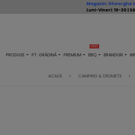
Magazin
:
Gheorghe Io
Luni-Vineri: 10-20 |
FEST
PRODUSE
PT. GRĂDINĂ
PREMIUM
BBQ
BRANDURI
I
ACASĂ
CAMPING & DRUMETII