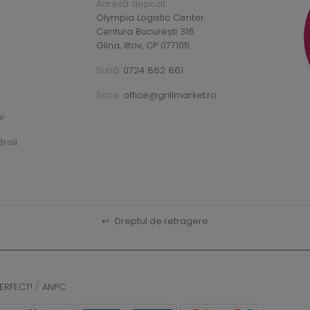
Adresă depozit:
Olympia Logistic Center
Centura București 316
Glina, Ilfov, CP 077105
Sună:
0724 862 861
Scrie:
office@grillmarket.ro
ar
roil
↩
Dreptul de retragere
ERFECT!
/
ANPC