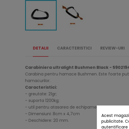
DETALII
CARACTERISTICI
REVIEW-URI
Carabiniera ultralight Bushmen Black -
590219
Carabina pentru hamace Bushmen. Este foarte putern
hamacurilor.
Caracteristici:
- greutate: 21gr;
- suporta 1200kg;
- util pentru atasarea de echipament a cheilor, unel
- Dimensiuni: 8cm x 4,7cm
Acest magazin
- Deschidere: 20 mm.
publicitate. C
autentificare