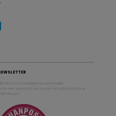
w
NEWSLETTER
flă din prima noutățile sau promoțiile.
u te vom spama și nici nu vom da adresa ta de e-
ail altcuiva.