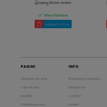
Niciun review

Stoc furnizor
Adaugă în Coș
PAGINI
INFO
Reduceri de preț
Prezentare magazin
Top vânzări
Despre noi
Noutăți
Contact
Pachete promo
Livrare