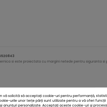
4520843
ica si este proiectata cu margini netede pentru siguranta si pe
telor;
 vă solicită să acceptați cookie-uri pentru performanță, statistic
ookie-urile unor terțe părți sunt utilizate pentru a vă oferi funcții
 și anunțuri personalizate. Acceptați aceste cookie-uri și proces