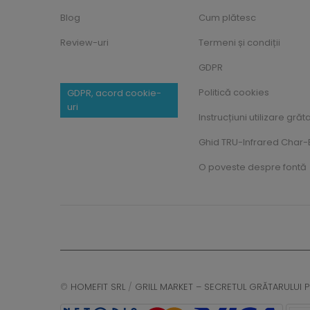
Blog
Cum plătesc
Review-uri
Termeni și condiții
GDPR
Politică cookies
GDPR, acord cookie-
uri
Instrucțiuni utilizare grăt
Ghid TRU-Infrared Char-B
O poveste despre fontă
©
HOMEFIT SRL
/
GRILL MARKET – SECRETUL GRĂTARULUI P