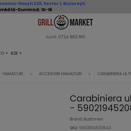
nescu-Sisești 226, Sector 1, București
 Sâmbătă-Duminică: 10-16
Sună:
0724 862 861
NFO
B2B
HAMACURI
ACCESORII HAMACURI
CARABINIERA UL
Carabiniera u
- 5902194520
Brand: Bushmen
SKU:
5902194520843