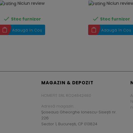
Niciun review
Niciun revie


Stoc furnizor
Stoc furnizor
Adaugă în Coș
Adaugă în Coș
MAGAZIN & DEPOZIT
HOMEFIT SRL RO24842480
A
N
Adresă magazin:
m
Șoseaua Gheorghe Ionescu-Sisești nr.
226
Sector 1, București, CP 013824