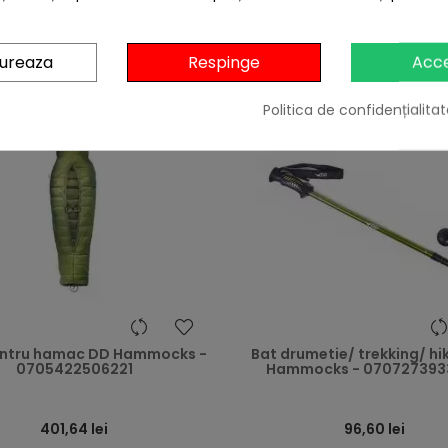
3 ALTE PRODUSE IN ACEEASI CATEGORIE:
gureaza
Respinge
Acc
Politica de confidențialitat
heart
entru hamac DD Hammocks -
Bat drumetie/ trekking/ hi
0705422506221
Hammocks - 070727393
401,64 lei
96,60 lei