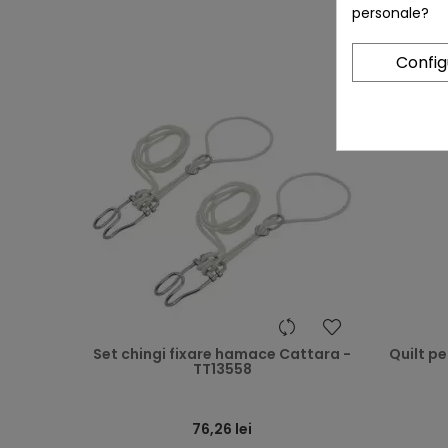
personale?
Confi
heart
Set chingi fixare hamace Cattara -
Quilt p
TT13558
76,26 lei