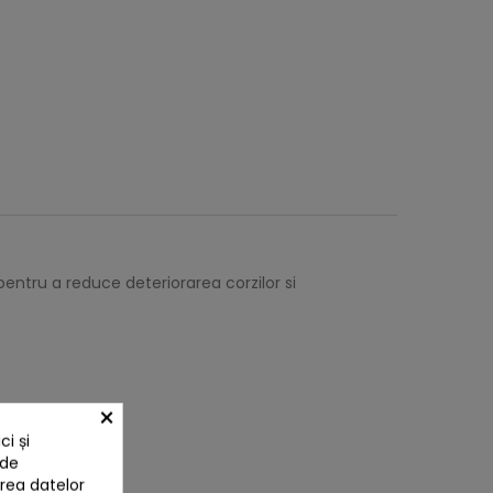
ntru a reduce deteriorarea corzilor si
×
i și
 de
area datelor