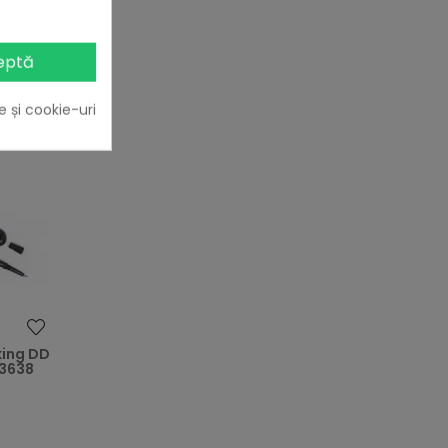
eptă
e și cookie-uri
heart
king DD
3638