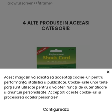
allowfullscreen></iframe>
4 ALTE PRODUSE IN ACEEASI
CATEGORIE:
×
Acest magazin vă solicită să acceptați cookie-uri pentru
performanță, statistici și publicitate. Cookie-urile unor terțe
părți sunt utilizate pentru a vă oferi funcții de autentificare
și anunțuri personalizate. Acceptați aceste cookie-uri și
procesarea datelor personale?
hea
Configureaza