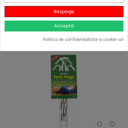
Coarda elastica Coghlans - C0196
23,39 lei
Respinge
Niciun review
Acceptă

Stoc epuizat
Adaugă în Coș
Politica de confidențialitate și cookie-uri
hea