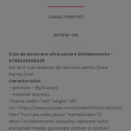
CARACTERISTICI
REVIEW-URI
Cuie de ancorare ultra usoare DDHammocks -
0705422505439
Set de 6 cuie realizate din aluminiu pentru fixare
hamac/cort
Caracteristici:
- greutate – 8g/bucata
- material: aluminiu;
<iframe width="440" height="315"
src="https://www.youtube.com/embed/1rf54mWDoSQ"
title="YouTube video player" frameborder="0"
allow="accelerometer; autoplay; clipboard-write;
encrypted-media; gyroscope; picture-in-picture"