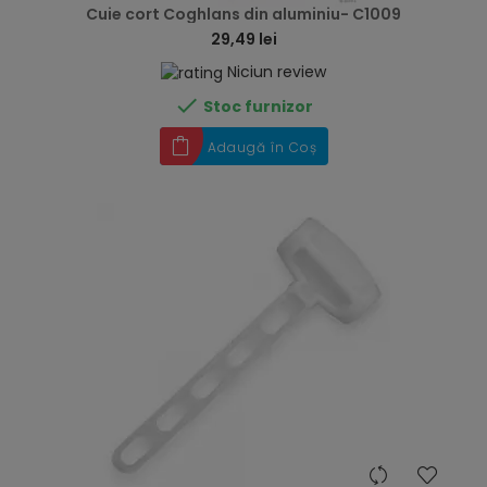
Cuie cort Coghlans din aluminiu- C1009
29,49 lei
Niciun review

Stoc furnizor
Adaugă în Coș
hea