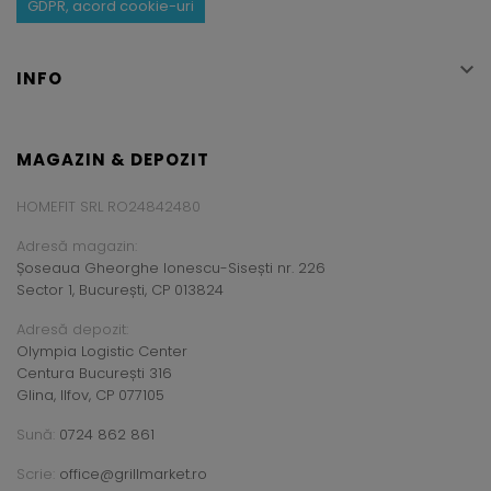
GDPR, acord cookie-uri

INFO
MAGAZIN & DEPOZIT
HOMEFIT SRL RO24842480
Adresă magazin:
Șoseaua Gheorghe Ionescu-Sisești nr. 226
Sector 1, București, CP 013824
Adresă depozit:
Olympia Logistic Center
Centura București 316
Glina, Ilfov, CP 077105
Sună:
0724 862 861
Scrie:
office@grillmarket.ro