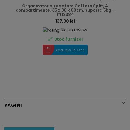
Organizator cu agatare Cattara Split, 4
compartimente, 35 x 30 x 60cm, suporta 5kg -
TT13384
137,00 lei
Niciun review

Stoc furnizor
Adaugă în Coș

PAGINI