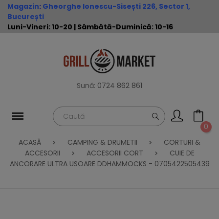
Magazin
:
Gheorghe Ionescu-Sisești 226, Sector 1,
București
Luni-Vineri: 10-20 | Sâmbătă-Duminică: 10-16
Sună:
0724 862 861
0
ACASĂ
CAMPING & DRUMETII
CORTURI &
ACCESORII
ACCESORII CORT
CUIE DE
ANCORARE ULTRA USOARE DDHAMMOCKS - 0705422505439