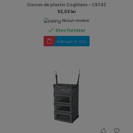
Ciocan de plastic Coghlans - C9742
62,03 lei
Niciun review

Stoc furnizor
Adaugă în Coș
hea