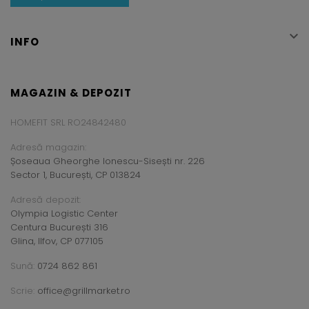

INFO
MAGAZIN & DEPOZIT
HOMEFIT SRL RO24842480
Adresă magazin:
Șoseaua Gheorghe Ionescu-Sisești nr. 226
Sector 1, București, CP 013824
Adresă depozit:
Olympia Logistic Center
Centura București 316
Glina, Ilfov, CP 077105
Sună:
0724 862 861
Scrie:
office@grillmarket.ro