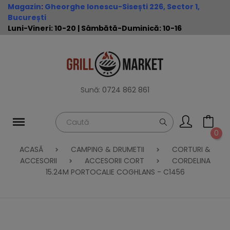
Magazin
:
Gheorghe Ionescu-Sisești 226, Sector 1,
București
Luni-Vineri: 10-20 | Sâmbătă-Duminică: 10-16
Sună:
0724 862 861
0
ACASĂ
CAMPING & DRUMETII
CORTURI &
ACCESORII
ACCESORII CORT
CORDELINA
15.24M PORTOCALIE COGHLANS - C1456