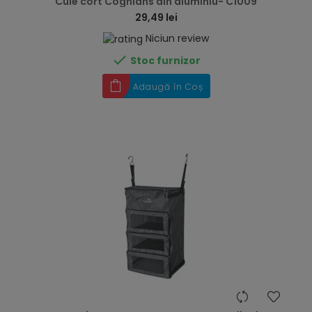
Cuie cort Coghlans din aluminiu- C1009
29,49 lei
Niciun review

Stoc furnizor
Adaugă în Coș
hea