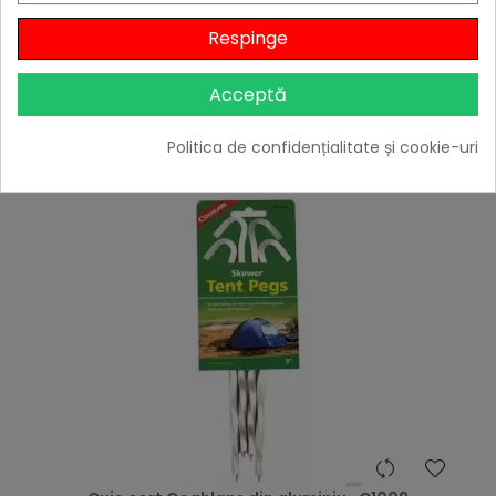
45,76 lei
Respinge
Niciun review

Acceptă
Stoc furnizor
Adaugă în Coș
Politica de confidențialitate și cookie-uri
hea