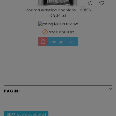
hea
Coarda elastica Coghlans - C0196
23,39 lei
Niciun review

Stoc epuizat
Adaugă în Coș

PAGINI
GDPR, acord cookie-uri