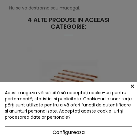
Nu se va destrama sau mucegai.
4 ALTE PRODUSE IN ACEEASI
CATEGORIE:
×
Acest magazin vă solicită să acceptați cookie-uri pentru
performanță, statistici și publicitate. Cookie-urile unor terțe
părți sunt utilizate pentru a vă oferi funcții de autentificare
și anunțuri personalizate. Acceptați aceste cookie-uri și
procesarea datelor personale?
hea
Configureaza
Cuie de ancorare ultra usoare DDHammocks -
0705422505439