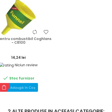
heart
pentru combustibil Coghlans
- C8100
14,24 lei
Niciun review

Stoc furnizor
Adaugă în Coș
2 ALTE PRODUSE IN ACEEASI CATEGORIE: