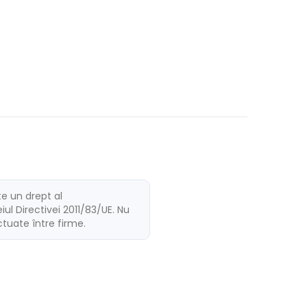
te un drept al
ul Directivei 2011/83/UE. Nu
ectuate între firme.