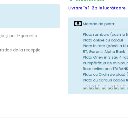
Livrare în 1-2 zile lucrătoare
Metode de plata:
Plata ramburs (cash la l
ție și post-garanție
Plata online cu cardul
Plata în rate (pănă la 12
istice de la recepție.
BT, Garanti, Alpha Bank
Plata Oney în 3 sau 4 rat
cumpărături de minimum
Rate online prin TBI BAN
Plata cu Ordin de plată 
Plata cu carduri cadou 