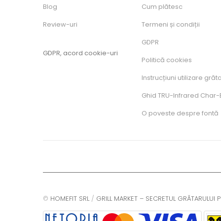
Blog
Cum plătesc
Review-uri
Termeni și condiții
GDPR
GDPR, acord cookie-uri
Politică cookies
Instrucțiuni utilizare grăt
Ghid TRU-Infrared Char-B
O poveste despre fontă
©
HOMEFIT SRL
/
GRILL MARKET – SECRETUL GRĂTARULUI P