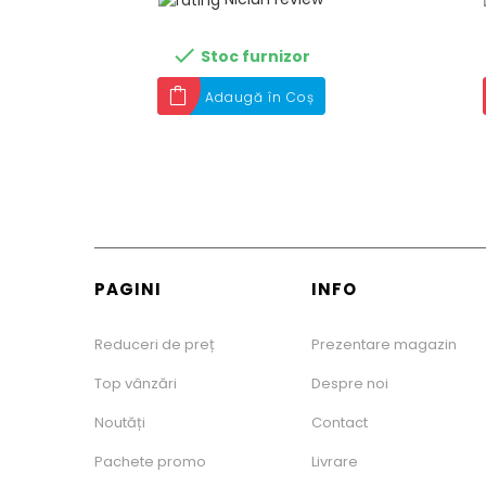

Stoc furnizor
Adaugă în Coș
PAGINI
INFO
Reduceri de preț
Prezentare magazin
Top vânzări
Despre noi
Noutăți
Contact
Pachete promo
Livrare