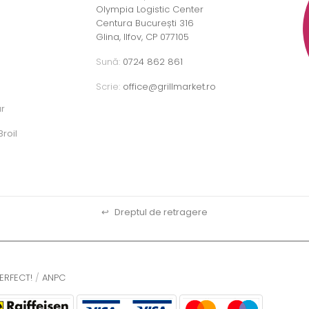
Olympia Logistic Center
Centura București 316
Glina, Ilfov, CP 077105
Sună:
0724 862 861
Scrie:
office@grillmarket.ro
ar
roil
↩
Dreptul de retragere
ERFECT!
/
ANPC