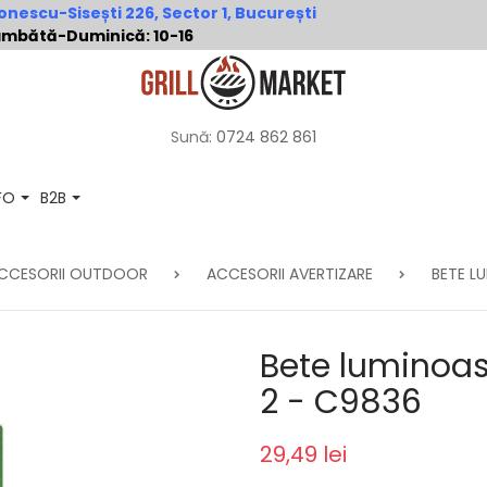
nescu-Sisești 226, Sector 1, București
 Sâmbătă-Duminică: 10-16
Sună:
0724 862 861
NFO
B2B
CCESORII OUTDOOR
ACCESORII AVERTIZARE
BETE L
Bete luminoas
2 - C9836
29,49 lei