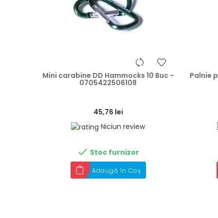
heart
Mini carabine DD Hammocks 10 Buc -
Palnie 
0705422506108
45,76 lei
Niciun review

Stoc furnizor
Adaugă în Coș