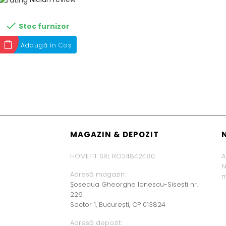

Stoc furnizor
Adaugă în Coș
MAGAZIN & DEPOZIT
HOMEFIT SRL RO24842480
A
N
Adresă magazin:
m
Șoseaua Gheorghe Ionescu-Sisești nr.
226
Sector 1, București, CP 013824
Adresă depozit: