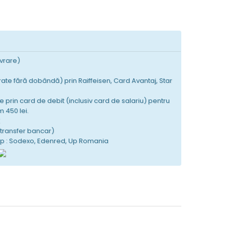
ivrare)
 rate fără dobândă) prin Raiffeisen, Card Avantaj, Star
e prin card de debit (inclusiv card de salariu) pentru
 450 lei.
K
(transfer bancar)
tip : Sodexo, Edenred, Up Romania