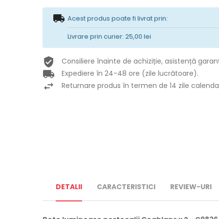
Acest produs poate fi livrat prin:
Livrare prin curier: 25,00 lei
Consiliere înainte de achiziție, asistență garan
Expediere în 24-48 ore (zile lucrătoare).
Returnare produs în termen de 14 zile calendar
DETALII
CARACTERISTICI
REVIEW-URI