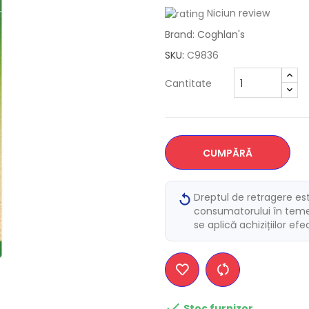
Niciun review
Brand: Coghlan's
SKU:
C9836
Cantitate
CUMPĂRĂ
Dreptul de retragere es
consumatorului în temei
se aplică achizițiilor ef

Stoc furnizor