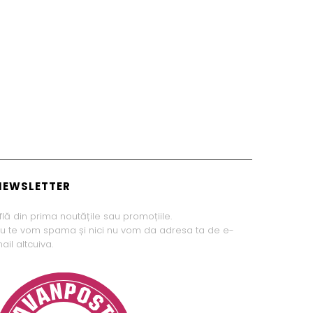
NEWSLETTER
flă din prima noutățile sau promoțiile.
u te vom spama și nici nu vom da adresa ta de e-
ail altcuiva.