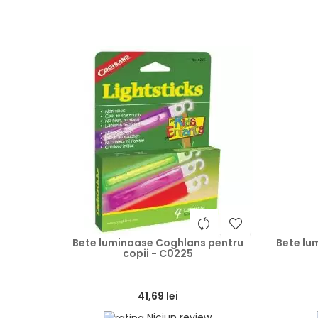
heart
Bete luminoase Coghlans pentru
Bete lu
copii - C0225
41,69 lei
Niciun review