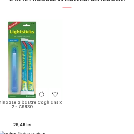
heart
minoase albastre Coghlans x
2 - C9830
29,49 lei
Niciun review