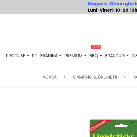
Magazin
:
Gheorghe Io
Luni-Vineri: 10-20 |
FEST
PRODUSE
PT. GRĂDINĂ
PREMIUM
BBQ
BRANDURI
I
ACASĂ
CAMPING & DRUMETII
A