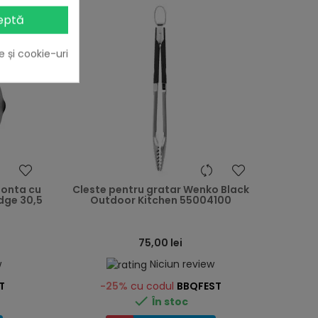
eptă
e și cookie-uri
heart
heart
fonta cu
Cleste pentru gratar Wenko Black
odge 30,5
Outdoor Kitchen 55004100
75,00 lei
w
Niciun review
T
-25%
cu codul
BBQFEST

În stoc