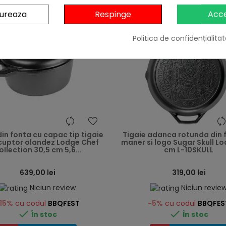
gureaza
Respinge
Acc
Politica de confidențialitat
heart
in fonta cu capac tip tigaie
Tigaie adanca rotunda din 
- cuptor olandez Lodge Chef
maner si logo Sugar Skull L
ollection 30,5 cm 5,6...
cm L-10SKULL
639,00 lei
319,00 lei
Niciun review
Niciun revie
15%
cu codul
BBQFEST
-5%
cu codul
BBQFES


În stoc
În stoc