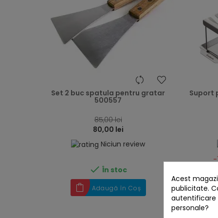
heart
Set 2 buc spatula pentru gratar
Suport 
500557
85,00 lei
80,00 lei
Niciun review
-

În stoc
Acest magazin
publicitate. C
Adaugă în Coș
autentificare
personale?