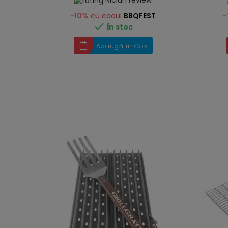
Niciun review
-10%
cu codul
BBQFEST
-

În stoc
Adaugă în Coș