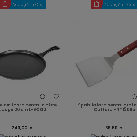
Adaugă în Coș
Adaugă în Coș
heart
e din fonta pentru clatite
Spatula lata pentru grata
Lodge 26 cm L-9OG3
Cattara - TT13085
249,00 lei
35,59 lei