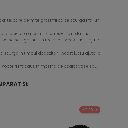
arite, care permite grasimii sa se scurga intr-un
u a face fata grasimii si umezelii din slanina.
 sa se scurga intr-un recipient. Acest lucru ajuta
e scurge in timpul depozitarii. Acest lucru ajuta la
e. Poate fi introdus in masina de spalat vase sau
PARAT SI:
-15,00 lei