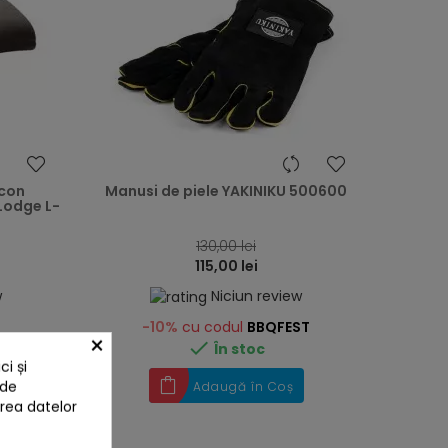
heart
heart
icon
Manusi de piele YAKINIKU 500600
 Lodge L-
130,00 lei
115,00 lei
w
Niciun review
-10%
cu codul
BBQFEST
×

În stoc
i și
 de
Adaugă în Coș
area datelor