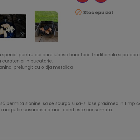

Stoc epuizat
in special pentru cei care iubesc bucataria traditionala si prepa
 curateniei in bucatarie.
nina, prelungit cu o tija metalica
să permita slaninei sa se scurga si sa-si lase grasimea in timp c
ce mai putin unsuroasa atunci cand este consumata.