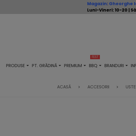
Magazin
:
Gheorghe Io
Luni-Vineri: 10-20 |
FEST
PRODUSE
PT. GRĂDINĂ
PREMIUM
BBQ
BRANDURI
I
ACASĂ
ACCESORII
USTE