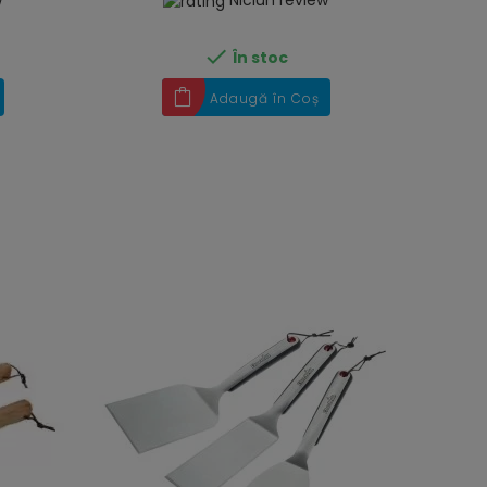
w
Niciun review

În stoc
Adaugă în Coș