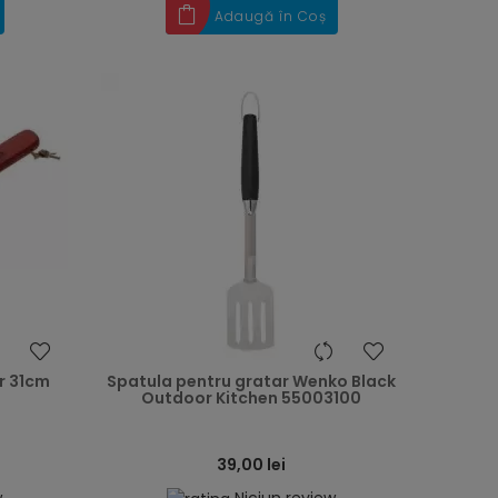
Adaugă în Coș
heart
heart
r 31cm
Spatula pentru gratar Wenko Black
Outdoor Kitchen 55003100
39,00 lei