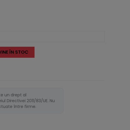
INE ÎN STOC
te un drept al
ul Directivei 2011/83/UE. Nu
ectuate între firme.