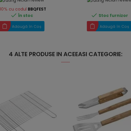
Niciun review
Niciun revie
10%
cu codul
BBQFEST


În stoc
Stoc furnizor
Adaugă în Coș
Adaugă în Coș
4 ALTE PRODUSE IN ACEEASI CATEGORIE: