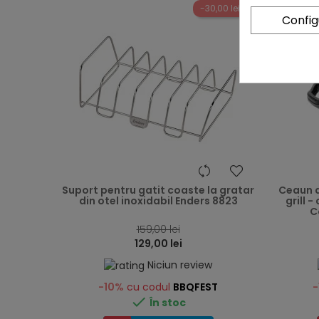
-30,00 lei
Confi
heart
Suport pentru gatit coaste la gratar
Ceaun d
din otel inoxidabil Enders 8823
grill 
C
159,00 lei
129,00 lei
Niciun review
-10%
cu codul
BBQFEST
-

În stoc