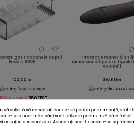
heart
pentru gatit copanele de pui
Protectie maner din sil
Enders 8806
dimensiune S pentru tigaile
ASHHM11
100,00 lei
39,00 lei
Niciun review
Niciun revie
10%
cu codul
BBQFEST


În stoc
În stoc
 vă solicită să acceptați cookie-uri pentru performanță, statistic
ookie-urile unor terțe părți sunt utilizate pentru a vă oferi funcții
Adaugă în Coș
Adaugă în Coș
 și anunțuri personalizate. Acceptați aceste cookie-uri și proces