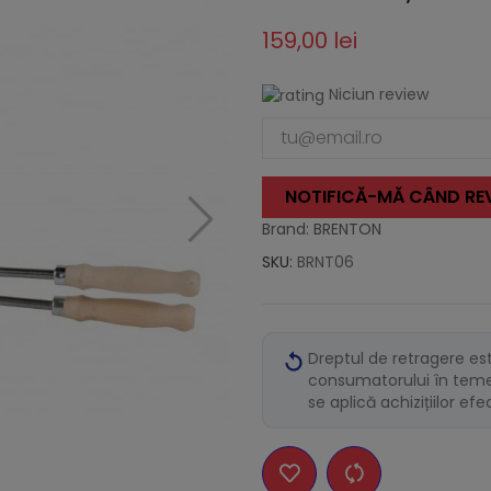
159,00 lei
Niciun review
NOTIFICĂ-MĂ CÂND REV
Brand: BRENTON
SKU:
BRNT06
Dreptul de retragere es
consumatorului în temei
se aplică achizițiilor ef