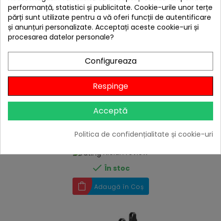
performanță, statistici și publicitate. Cookie-urile unor terțe
părți sunt utilizate pentru a vă oferi funcții de autentificare
și anunțuri personalizate. Acceptați aceste cookie-uri și
procesarea datelor personale?
Configureaza
Respinge
hea
Cleste pentru gratar din otel inoxidabil cu sistem de
Acceptă
blocare maner Enders 8782
55,00 lei
Politica de confidențialitate și cookie-uri
50,00 lei
Niciun review

În stoc
Adaugă în Coș