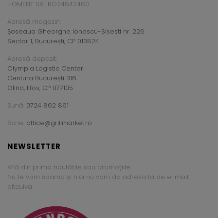
HOMEFIT SRL RO24842480
Adresă magazin:
Șoseaua Gheorghe Ionescu-Sisești nr. 226
Sector 1, București, CP 013824
Adresă depozit:
Olympia Logistic Center
Centura București 316
Glina, Ilfov, CP 077105
Sună:
0724 862 861
Scrie:
office@grillmarket.ro
NEWSLETTER
Află din prima noutățile sau promoțiile.
Nu te vom spama și nici nu vom da adresa ta de e-mail
altcuiva.