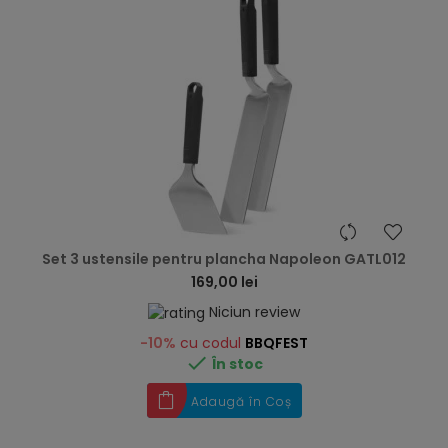
hea
Set 3 ustensile pentru plancha Napoleon GATL012
169,00 lei
Niciun review
-10%
cu codul
BBQFEST

În stoc
Adaugă în Coș