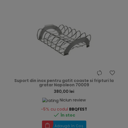
hea
Suport din inox pentru gatit coaste si fripturi la
gratar Napoleon 70009
380,00 lei
Niciun review
-5%
cu codul
BBQFEST

În stoc
Adaugă în Coș