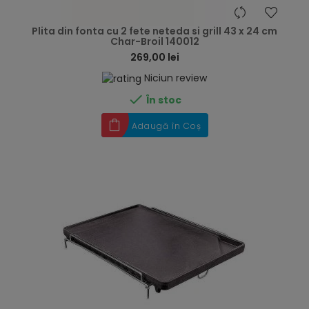
hea
Plita din fonta cu 2 fete neteda si grill 43 x 24 cm
Char-Broil 140012
269,00 lei
Niciun review

În stoc
Adaugă în Coș