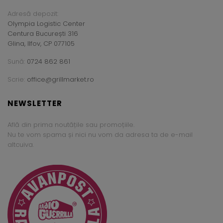
Adresă depozit:
Olympia Logistic Center
Centura București 316
Glina, Ilfov, CP 077105
Sună:
0724 862 861
Scrie:
office@grillmarket.ro
NEWSLETTER
Află din prima noutățile sau promoțiile.
Nu te vom spama și nici nu vom da adresa ta de e-mail
altcuiva.