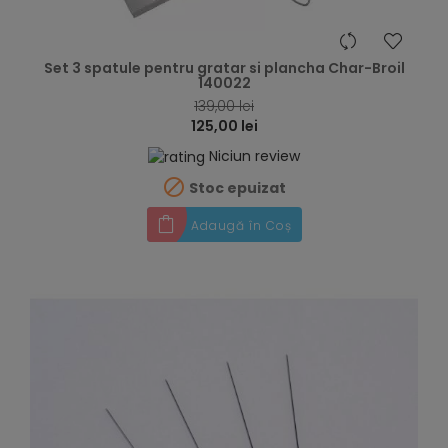
hea
Set 3 spatule pentru gratar si plancha Char-Broil
140022
139,00 lei
125,00 lei
Niciun review

Stoc epuizat
Adaugă în Coș