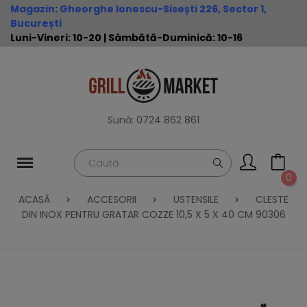
Magazin
:
Gheorghe Ionescu-Sisești 226, Sector 1,
București
Luni-Vineri: 10-20 | Sâmbătă-Duminică: 10-16
Sună:
0724 862 861
0
ACASĂ
ACCESORII
USTENSILE
CLESTE
DIN INOX PENTRU GRATAR COZZE 10,5 X 5 X 40 CM 90306