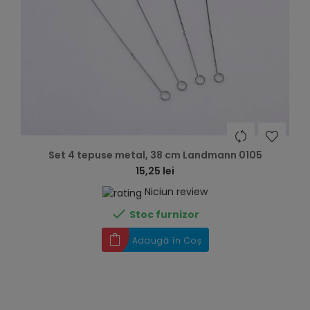
hea
Set 4 tepuse metal, 38 cm Landmann 0105
15,25 lei
Niciun review

Stoc furnizor
Adaugă în Coș