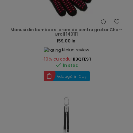
hea
Manusi din bumbac si aramida pentru gratar Char-
Broil 140111
159,00 lei
Niciun review
-10%
cu codul
BBQFEST

În stoc
Adaugă în Coș