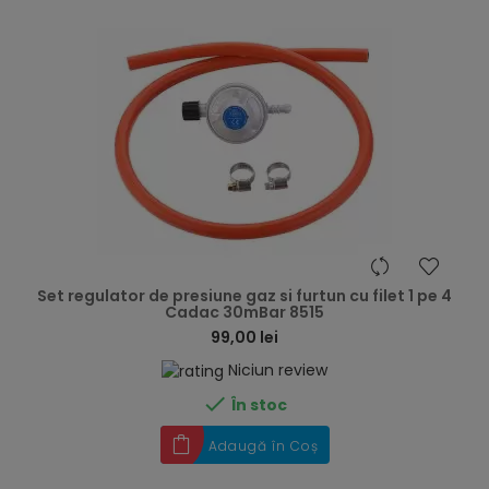
hea
Set regulator de presiune gaz si furtun cu filet 1 pe 4
Cadac 30mBar 8515
99,00 lei
Niciun review

În stoc
Adaugă în Coș