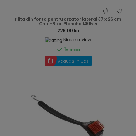
hea
Plita din fonta pentru arzator lateral 37 x 26 cm
Char-Broil Plancha 140515
229,00 lei
Niciun review

În stoc
Adaugă în Coș