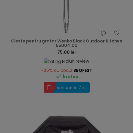
hea
Cleste pentru gratar Wenko Black Outdoor Kitchen
55004100
75,00 lei
Niciun review
-25%
cu codul
BBQFEST

În stoc
Adaugă în Coș