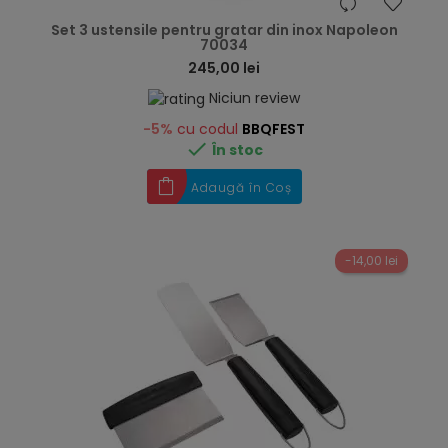
hea
Set 3 ustensile pentru gratar din inox Napoleon
70034
245,00 lei
Niciun review
-5%
cu codul
BBQFEST

În stoc
Adaugă în Coș
-14,00 lei