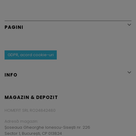

PAGINI
GDPR, acord cookie-uri

INFO
MAGAZIN & DEPOZIT
HOMEFIT SRL RO24842480
Adresă magazin:
Șoseaua Gheorghe Ionescu-Sisești nr. 226
Sector 1, București, CP 013824