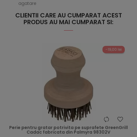
agatare
CLIENTII CARE AU CUMPARAT ACEST
PRODUS AU MAI CUMPARAT SI:
-19,00 lei
hea
Perie pentru gratar potrivita pe suprafete GreenGrill
Cadac fabricata din Palmyra 98302V