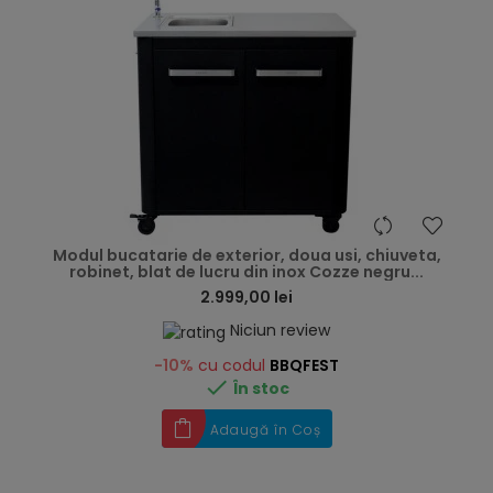
hea
Modul bucatarie de exterior, doua usi, chiuveta,
robinet, blat de lucru din inox Cozze negru...
2.999,00 lei
Niciun review
-10%
cu codul
BBQFEST

În stoc
Adaugă în Coș