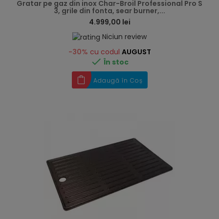
Gratar pe gaz din inox Char-Broil Professional Pro S
3, grile din fonta, sear burner,...
4.999,00 lei
Niciun review
-30%
cu codul
AUGUST

În stoc
Adaugă în Coș