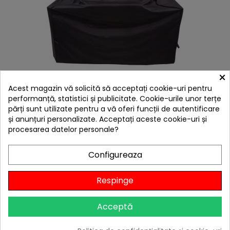
×
hea
Acest magazin vă solicită să acceptați cookie-uri pentru
Husa pentru gratar 3-4 arzatoare 160 x 107 x 60 cm
Char-Broil all season 140766
performanță, statistici și publicitate. Cookie-urile unor terțe
părți sunt utilizate pentru a vă oferi funcții de autentificare
269,00 lei
și anunțuri personalizate. Acceptați aceste cookie-uri și
Niciun review
procesarea datelor personale?

În stoc
Configureaza
Adaugă în Coș
Respinge
Acceptă