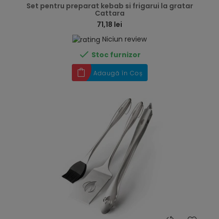
Set pentru preparat kebab si frigarui la gratar
Cattara
71,18 lei
Niciun review

Stoc furnizor
Adaugă în Coș