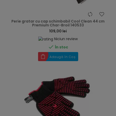
hea
Perie gratar cu cap schimbabil Cool Clean 44 cm
Premium Char-Broil 140533
109,00 lei
Niciun review

În stoc
Adaugă în Coș