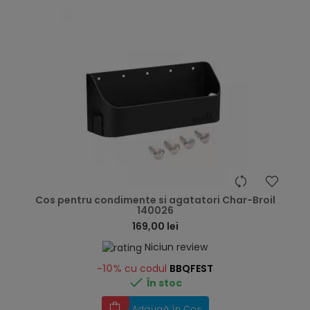
hea
Cos pentru condimente si agatatori Char-Broil
140026
169,00 lei
Niciun review
-10%
cu codul
BBQFEST

În stoc
Adaugă în Coș