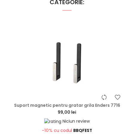
CATEGORIE:
hea
Suport magnetic pentru gratar grila Enders 7716
99,00 lei
Niciun review
-10%
cu codul
BBQFEST