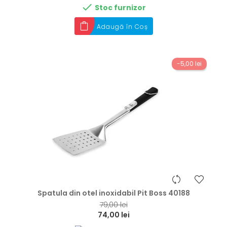

Stoc furnizor
Adaugă în Coș
-5,00 lei
hea
Spatula din otel inoxidabil Pit Boss 40188
79,00 lei
74,00 lei