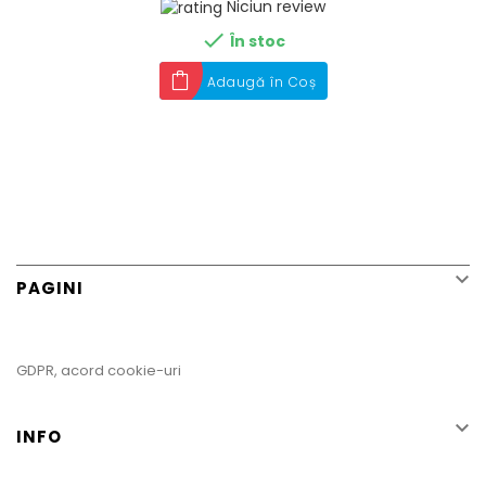
Niciun review

În stoc
Adaugă în Coș

PAGINI
GDPR, acord cookie-uri

INFO