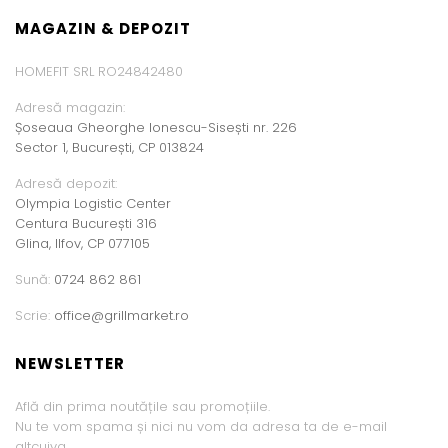
MAGAZIN & DEPOZIT
HOMEFIT SRL RO24842480
Adresă magazin:
Șoseaua Gheorghe Ionescu-Sisești nr. 226
Sector 1, București, CP 013824
Adresă depozit:
Olympia Logistic Center
Centura București 316
Glina, Ilfov, CP 077105
Sună:
0724 862 861
Scrie:
office@grillmarket.ro
NEWSLETTER
Află din prima noutățile sau promoțiile.
Nu te vom spama și nici nu vom da adresa ta de e-mail
altcuiva.