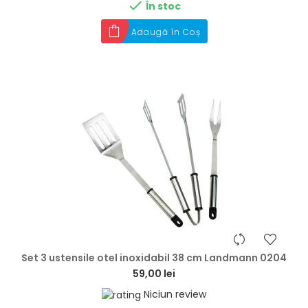

În stoc
Adaugă în Coș
hea
Set 3 ustensile otel inoxidabil 38 cm Landmann 0204
59,00 lei
Niciun review