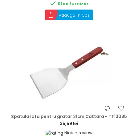

Stoc furnizor
Adaugă în Coș
hea
Spatula lata pentru gratar 31cm Cattara - TT13085
35,59 lei
Niciun review