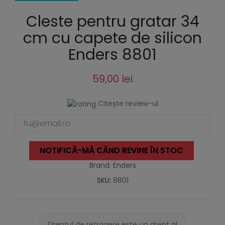
Cleste pentru gratar 34
cm cu capete de silicon
Enders 8801
59,00 lei
Citește review-ul
NOTIFICĂ-MĂ CÂND REVINE ÎN STOC
Brand: Enders
SKU:
8801
Dreptul de retragere este un drept al