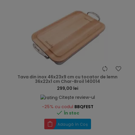
hea
Tava din inox 46x23x9 cm cu tocator de lemn
36x22x1 cm Char-Broil 140014
299,00 lei
Citește review-ul
-25%
cu codul
BBQFEST

În stoc
Adaugă în Coș