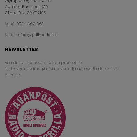
Olympia Logistic Center
Centura București 316
Glina, Ilfov, CP 077105
Sună:
0724 862 861
Scrie:
office@grillmarket.ro
NEWSLETTER
Află din prima noutățile sau promoțiile.
Nu te vom spama și nici nu vom da adresa ta de e-mail
altcuiva.