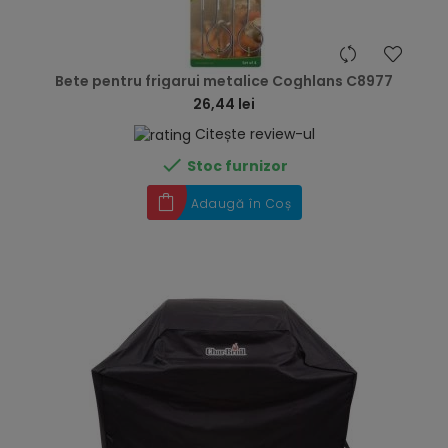
hea
Bete pentru frigarui metalice Coghlans C8977
26,44 lei
Citește review-ul

Stoc furnizor
Adaugă în Coș