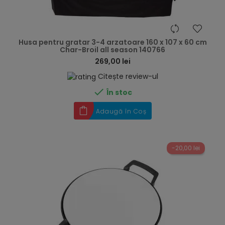
hea
Husa pentru gratar 3-4 arzatoare 160 x 107 x 60 cm
Char-Broil all season 140766
269,00 lei
Citește review-ul

În stoc
Adaugă în Coș
-20,00 lei