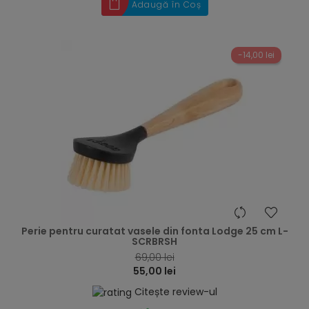
Adaugă în Coș
-14,00 lei
hea
Perie pentru curatat vasele din fonta Lodge 25 cm L-
SCRBRSH
69,00 lei
55,00 lei
Citește review-ul