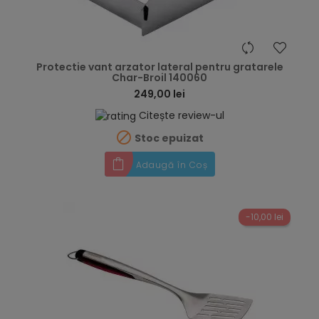
hea
Protectie vant arzator lateral pentru gratarele
Char-Broil 140060
249,00 lei
Citește review-ul

Stoc epuizat
Adaugă în Coș
-10,00 lei