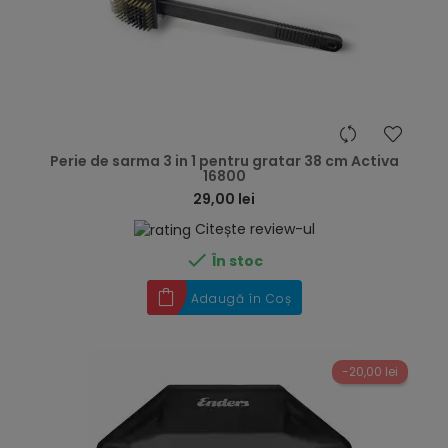
hea
Perie de sarma 3 in 1 pentru gratar 38 cm Activa
16800
29,00 lei
Citește review-ul

În stoc
Adaugă în Coș
-20,00 lei