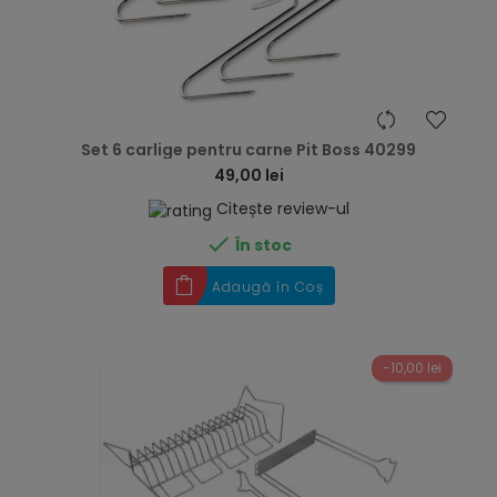
hea
Set 6 carlige pentru carne Pit Boss 40299
49,00 lei
Citește review-ul

În stoc
Adaugă în Coș
-10,00 lei