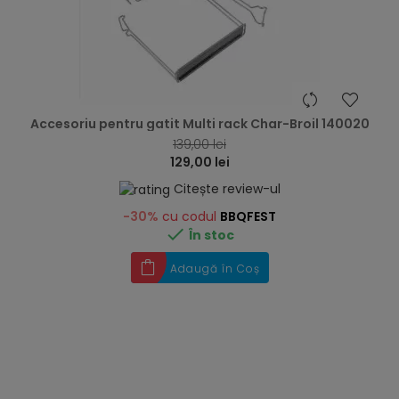
hea
Accesoriu pentru gatit Multi rack Char-Broil 140020
139,00 lei
129,00 lei
Citește review-ul
-30%
cu codul
BBQFEST

În stoc
Adaugă în Coș