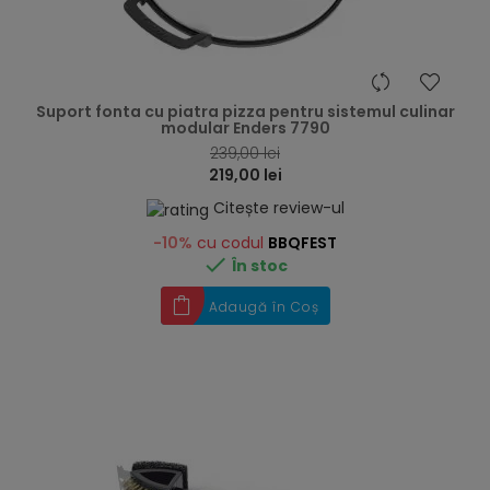
hea
Suport fonta cu piatra pizza pentru sistemul culinar
modular Enders 7790
239,00 lei
219,00 lei
Citește review-ul
-10%
cu codul
BBQFEST

În stoc
Adaugă în Coș