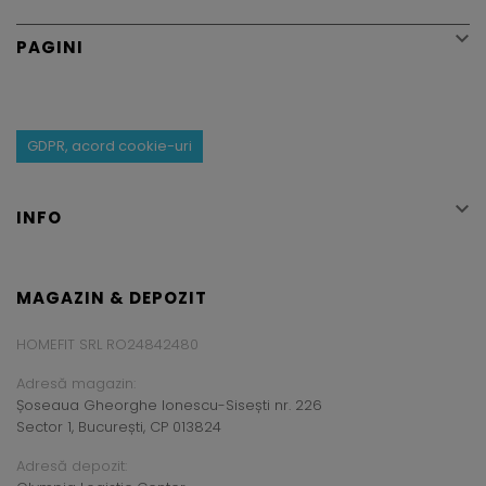

PAGINI
GDPR, acord cookie-uri

INFO
MAGAZIN & DEPOZIT
HOMEFIT SRL RO24842480
Adresă magazin:
Șoseaua Gheorghe Ionescu-Sisești nr. 226
Sector 1, București, CP 013824
Adresă depozit: