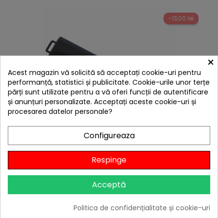
-13,00 lei
×
Acest magazin vă solicită să acceptați cookie-uri pentru
performanță, statistici și publicitate. Cookie-urile unor terțe
părți sunt utilizate pentru a vă oferi funcții de autentificare
și anunțuri personalizate. Acceptați aceste cookie-uri și
procesarea datelor personale?
hea
Configureaza
Suflanta manuala Activa 17260
29,00 lei
Respinge
16,00 lei
Citește review-ul
Acceptă

În stoc
Politica de confidențialitate și cookie-uri
Adaugă în Coș