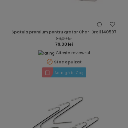
hea
Spatula premium pentru gratar Char-Broil 140597
89,00 lei
79,00 lei
Citește review-ul

Stoc epuizat
Adaugă în Coș