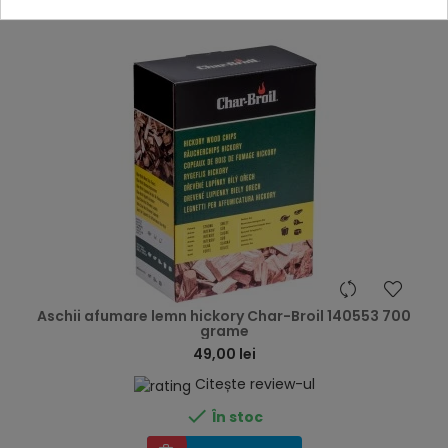
hea
Aschii afumare lemn hickory Char-Broil 140553 700
grame
49,00 lei
Citește review-ul

În stoc