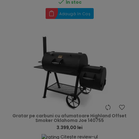

În stoc
Adaugă în Coș
hea
Gratar pe carbuni cu afumatoare Highland Offset
Smoker Oklahoma Joe 140755
3.399,00 lei
Citește review-ul