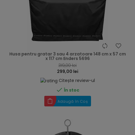
hea
Husa pentru gratar 3 sau 4 arzatoare 148 cm x 57 cm
x 117 cm Enders 5696
319,00 lei
299,00 lei
Citește review-ul

În stoc
Adaugă în Coș