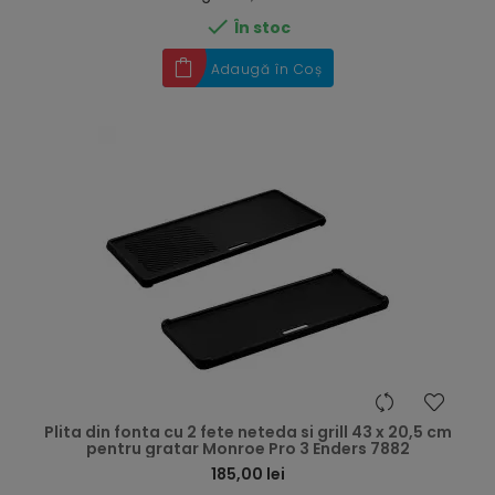

În stoc
Adaugă în Coș
hea
Plita din fonta cu 2 fete neteda si grill 43 x 20,5 cm
pentru gratar Monroe Pro 3 Enders 7882
185,00 lei