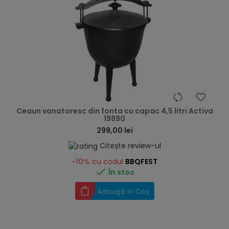
hea
Ceaun vanatoresc din fonta cu capac 4,5 litri Activa
19890
299,00 lei
Citește review-ul
-10%
cu codul
BBQFEST

În stoc
Adaugă în Coș