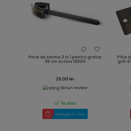
heart
Perie de sarma 3 in 1 pentru gratar
Plita 
38 cm Activa 16800
grill 
29,00 lei
Niciun review

În stoc
Adaugă în Coș