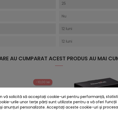
25
Nu
12 luni
12 luni
 CARE AU CUMPARAT ACEST PRODUS AU MAI CUM
-10,00 lei
 vă solicită să acceptați cookie-uri pentru performanță, statistic
ookie-urile unor terțe părți sunt utilizate pentru a vă oferi funcții
 și anunțuri personalizate. Acceptați aceste cookie-uri și proces