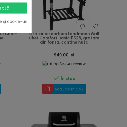
eptă
e și cookie-uri
heart
heart
te Char-
Gratar pe carbuni Landmann Grill
me
Chef Comfort Basic 11528, gratare
din fonta, contine husa
949,00 lei
w
Niciun review

În stoc
Adaugă în Coș