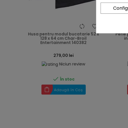
Confi
heart
Husa pentru modul bucatarie 52 x
Perie
128 x 64 cm Char-Broil
i
Entertainment 140382
279,00 lei
Niciun review

În stoc
Adaugă în Coș