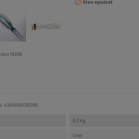

Stoc epuizat
tiva 19296
N: 4260056019296
0.2 Kg
Otel