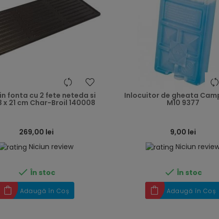
heart
din fonta cu 2 fete neteda si
Inlocuitor de gheata Cam
43 x 21 cm Char-Broil 140008
M10 9377
269,00 lei
9,00 lei
Niciun review
Niciun revie


În stoc
În stoc
Adaugă în Coș
Adaugă în Coș