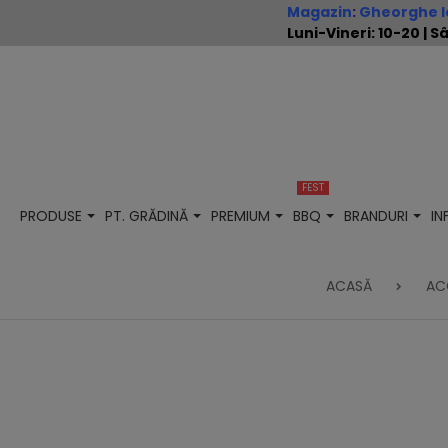
Magazin
:
Gheorghe Io
Luni-Vineri: 10-20 |
FEST
PRODUSE
PT. GRĂDINĂ
PREMIUM
BBQ
BRANDURI
I
ACASĂ
AC