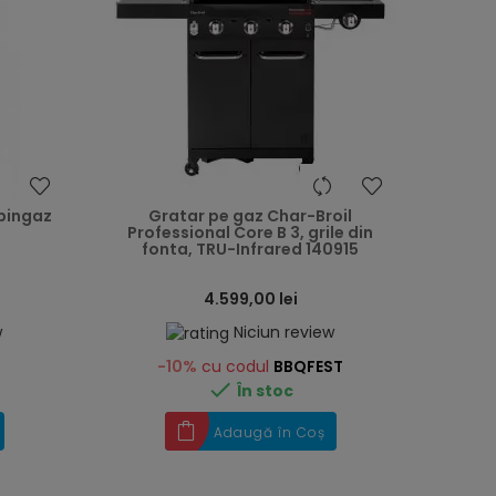
heart
heart
pingaz
Gratar pe gaz Char-Broil
Professional Core B 3, grile din
fonta, TRU-Infrared 140915
4.599,00 lei
w
Niciun review
-10%
cu codul
BBQFEST

În stoc
Adaugă în Coș