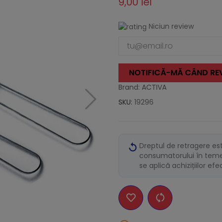
9,00 lei
Niciun review
NOTIFICĂ-MĂ CÂND REV
Brand: ACTIVA
SKU:
19296
Dreptul de retragere es
consumatorului în temei
se aplică achizițiilor ef