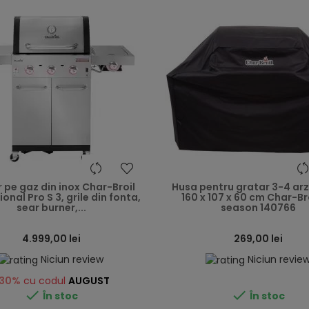
heart
 pe gaz din inox Char-Broil
Husa pentru gratar 3-4 ar
onal Pro S 3, grile din fonta,
160 x 107 x 60 cm Char-Bro
sear burner,...
season 140766
4.999,00 lei
269,00 lei
Niciun review
Niciun revie
30%
cu codul
AUGUST


În stoc
În stoc