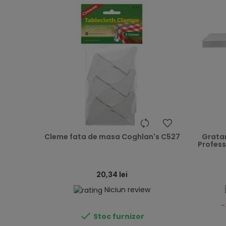
heart
Cleme fata de masa Coghlan's C527
Gratar
Professi
20,34 lei
Niciun review
-

Stoc furnizor