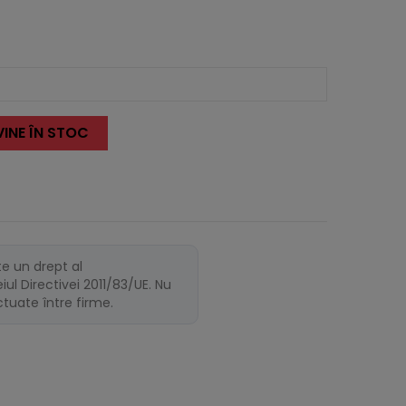
INE ÎN STOC
te un drept al
ul Directivei 2011/83/UE. Nu
ectuate între firme.