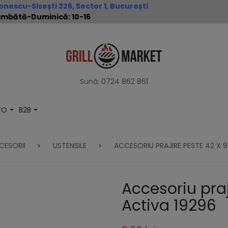
nescu-Sisești 226, Sector 1, București
 Sâmbătă-Duminică: 10-16
Sună:
0724 862 861
NFO
B2B
CESORII
USTENSILE
ACCESORIU PRAJIRE PESTE 42 X 
Accesoriu praj
Activa 19296