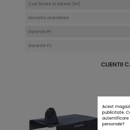
Cost livrare la adresă (lei)
Necesita asamblare
Garantie PF
Garantie PJ
CLIENTII
Acest magazin
publicitate. C
autentificare
personale?