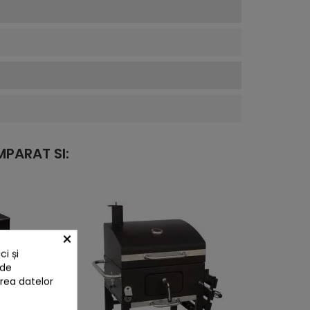
PARAT SI:
×
i și
 de
area datelor