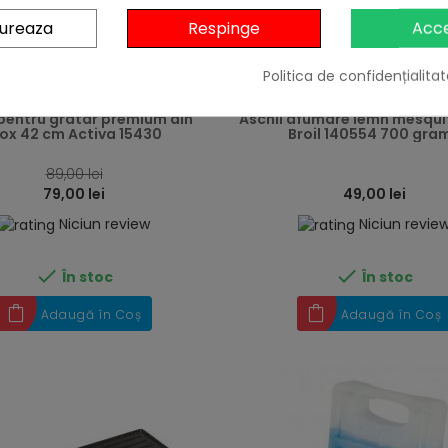
gureaza
Respinge
Acc
Politica de confidențialitat
heart
 pentru gratar premium din
Aschii afumare lemn mesqui
nox 42 cm Activa 15430
Broil 140554 700 gra
89,00 lei
79,00 lei
49,00 lei
Niciun review
Niciun revie


În stoc
În stoc
Adaugă în Coș
Adaugă în Coș