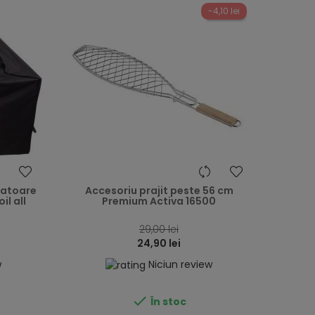
-4,10 lei
heart
heart
zatoare
Accesoriu prajit peste 56 cm
il all
Premium Activa 16500
29,00 lei
24,90 lei
w
Niciun review

În stoc