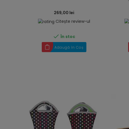
269,00 lei
Citește review-ul

În stoc
Adaugă în Coș