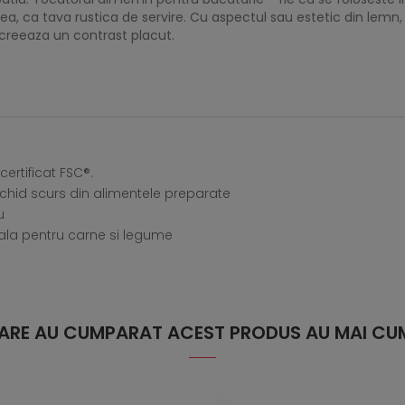
nea, ca tava rustica de servire. Cu aspectul sau estetic din lem
 creeaza un contrast placut.
ertificat FSC®.
chid scurs din alimentele preparate
u
eala pentru carne si legume
 CARE AU CUMPARAT ACEST PRODUS AU MAI CUM