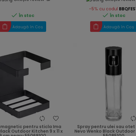
-5%
cu codul
BBQFES


În stoc
În stoc
Adaugă în Coș
Adaugă în Coș
heart
 magnetic pentru sticla Ima
Spray pentru ulei sau otet
lack Outdoor Kitchen 9 x 11 x
Nevo Wenko Black Outdoor 
9 cm negru 55069100
55085100