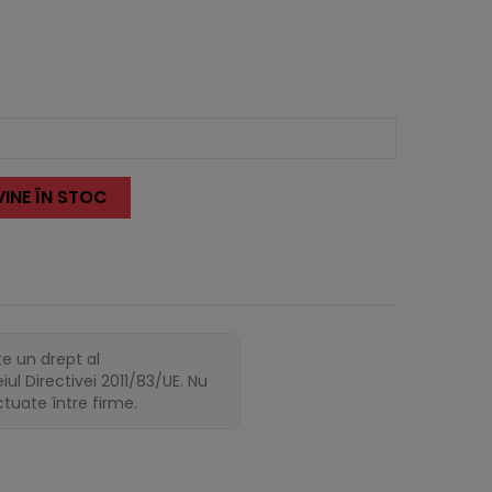
INE ÎN STOC
te un drept al
ul Directivei 2011/83/UE. Nu
ectuate între firme.