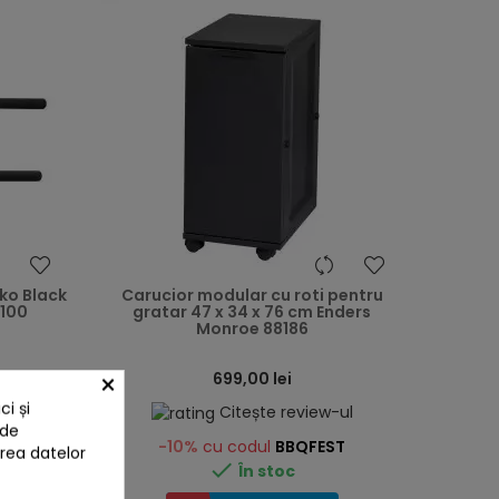
heart
heart
ko Black
Carucior modular cu roti pentru
100
gratar 47 x 34 x 76 cm Enders
Monroe 88186
×
699,00 lei
i și
-ul
Citește review-ul
 de
-10%
cu codul
BBQFEST
area datelor

În stoc