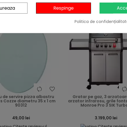
Adaugă în Coș
Adaugă în Coș
gureaza
Respinge
Acc
Politica de confidențialitat
heart
u de servire pizza albastru
Gratar pe gaz, 3 arzatoar
s Cozze diametru 35 x 1 cm
arzator infrarosu, grile font
90312
Monroe Pro 3 SIK Turbo
49,00 lei
3.199,00 lei
Citește review-ul
Citește review