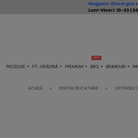
Magazin
:
Gheorghe Io
Luni-Vineri: 10-20 |
FEST
PRODUSE
PT. GRĂDINĂ
PREMIUM
BBQ
BRANDURI
I
ACASĂ
PENTRU BUCATARIE
USTENSILE 