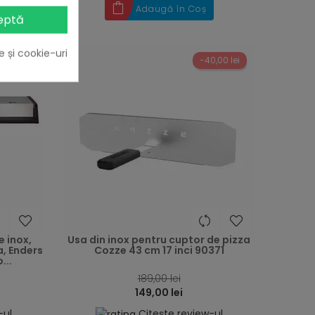
Adaugă în Coș
eptă
e și cookie-uri
-40,00 lei
heart
heart
e inox,
Usa din inox pentru cuptor de pizza
a, Enders
Cozze 43 cm 17 inci 90371
...
189,00 lei
149,00 lei
-ul
Citește review-ul