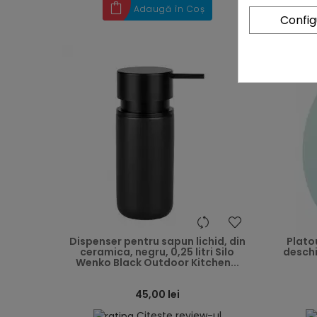
Adaugă în Coș
Confi
heart
Dispenser pentru sapun lichid, din
Plato
ceramica, negru, 0,25 litri Silo
deschi
Wenko Black Outdoor Kitchen...
45,00 lei
Citește review-ul