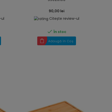
90,00 lei
-ul
Citește review-ul

În stoc
Adaugă în Coș