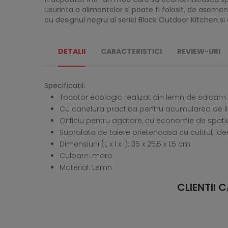
usurinta a alimentelor si poate fi folosit, de aseme
cu designul negru al seriei Black Outdoor Kitchen si
DETALII
CARACTERISTICI
REVIEW-URI
Specificatii:
Tocator ecologic realizat din lemn de salcam c
Cu canelura practica pentru acumularea de li
Orificiu pentru agatare, cu economie de spati
Suprafata de taiere prietenoasa cu cutitul, id
Dimensiuni (L x l x I): 35 x 25,5 x 1,5 cm
Culoare: maro
Material: Lemn
CLIENTII