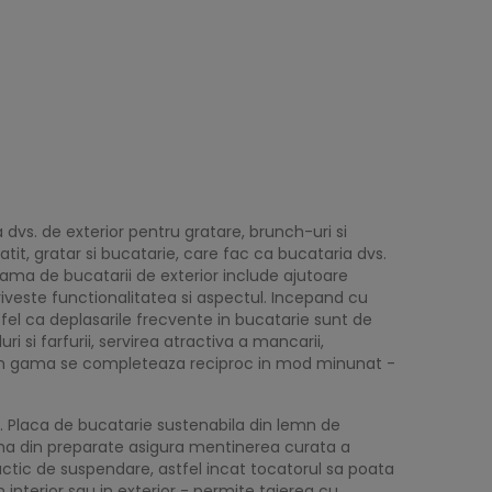
vs. de exterior pentru gratare, brunch-uri si
it, gratar si bucatarie, care fac ca bucataria dvs.
Gama de bucatarii de exterior include ajutoare
iveste functionalitatea si aspectul. Incepand cu
tfel ca deplasarile frecvente in bucatarie sunt de
i si farfurii, servirea atractiva a mancarii,
le din gama se completeaza reciproc in mod minunat -
. Placa de bucatarie sustenabila din lemn de
ama din preparate asigura mentinerea curata a
actic de suspendare, astfel incat tocatorul sa poata
interior sau in exterior - permite taierea cu