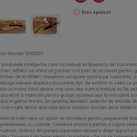

Stoc epuizat
oor Kitchen 55100100
usele inteligente care nu trebuie sa lipseasca din bucataria d
tchen, WENKO va ofera un pachet complet de accesorii pentru gat
or Kitchen de la WENKO inseamna echipare optima pe toata linia. 
auga valoare absoluta bucatariei dvs. de exterior in ceea ce pr
lor la masa, totul devine mai usor, asa cum si trebuie sa fie, as
ra efort a mancarii pentru gratar, accesul usor la mirodenii, bolur
e inclus in gama Wenko. Un avantaj deosebit: selectia de artico
at mai multe dintre articolele Black Outdoor Kitchen de la WENKO!
aveti la indemana un ajutor de incredere pentru preparatele dvs
e prietenoasa cu cutitele. Canelura practica pentru a capta ze
muleaza. Orificiul din partea superioara serveste drept suport pr
u. Tocatorul din lemn pentru bucatarie - fie ca se foloseste in 