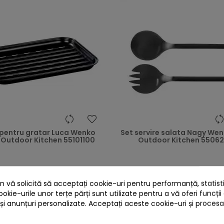
heart
pentru gratar Luca Wenko
Set servire salata Nagy Wen
 Outdoor Kitchen 55101100
Outdoor Kitchen 55062
34,00 lei
59,00 lei
 vă solicită să acceptați cookie-uri pentru performanță, statistic
Citește review-ul
Citește review
ookie-urile unor terțe părți sunt utilizate pentru a vă oferi funcții
 și anunțuri personalizate. Acceptați aceste cookie-uri și proces


În stoc
În stoc