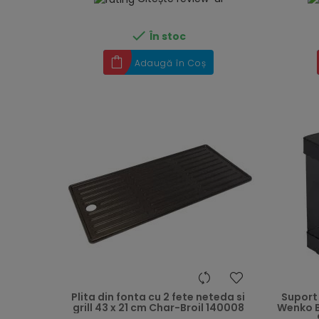

În stoc
Adaugă în Coș
heart
Plita din fonta cu 2 fete neteda si
Suport
grill 43 x 21 cm Char-Broil 140008
Wenko B