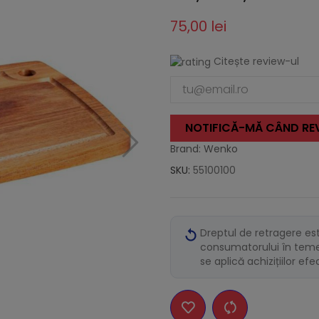
75,00 lei
Citește review-ul
NOTIFICĂ-MĂ CÂND REV
Brand: Wenko
SKU:
55100100
Dreptul de retragere es
consumatorului în temei
se aplică achizițiilor ef