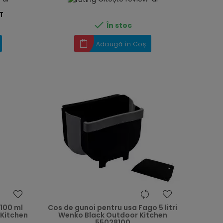
T

În stoc
Adaugă în Coș
heart
heart
 100 ml
Cos de gunoi pentru usa Fago 5 litri
Kitchen
Wenko Black Outdoor Kitchen
55028100