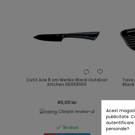
heart
Cutit Ace 8 cm Wenko Black Outdoor
Tava 
Kitchen 55058100
Black
40,00 lei
Acest magazin
Citește review-ul
publicitate. C
autentificare

În stoc
personale?