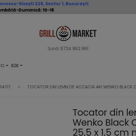
nescu-Sisești 226, Sector 1, București
 Sâmbătă-Duminică: 10-16
Sună:
0724 862 861
NFO
B2B
GATIT
TOCATOR DIN LEMN DE ACCACIA AKI WENKO BLACK OU
Tocator din l
Wenko Black O
25,5 x 1,5 cm