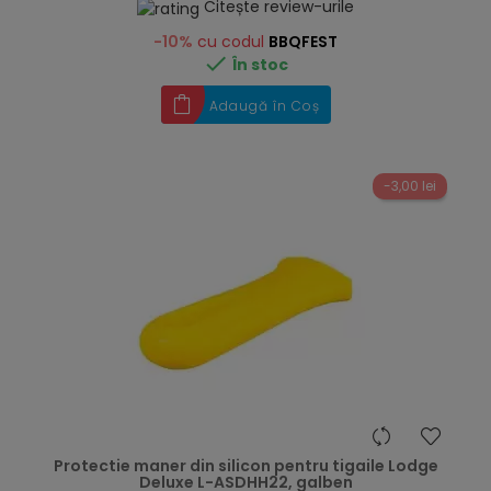
Citește review-urile
-10%
cu codul
BBQFEST

În stoc
Adaugă în Coș
-3,00 lei
hea
Protectie maner din silicon pentru tigaile Lodge
Deluxe L-ASDHH22, galben