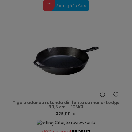
Adaugă în Coș
hea
Tigaie adanca rotunda din fonta cu maner Lodge
30,5 cm L-10SK3
329,00 lei
Citește review-urile
-10%
cu codul
BBQFEST