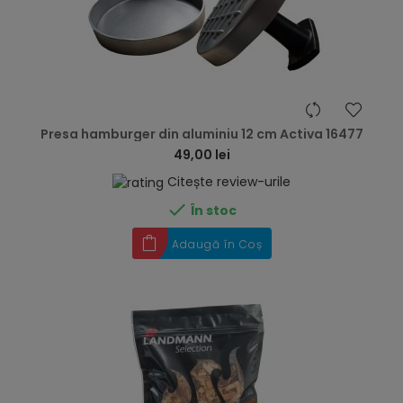
hea
Presa hamburger din aluminiu 12 cm Activa 16477
49,00 lei
Citește review-urile

În stoc
Adaugă în Coș