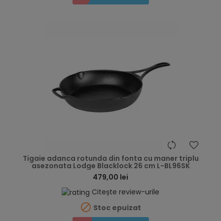
hea
Tigaie adanca rotunda din fonta cu maner triplu
asezonata Lodge Blacklock 26 cm L-BL96SK
479,00 lei
Citește review-urile

Stoc epuizat