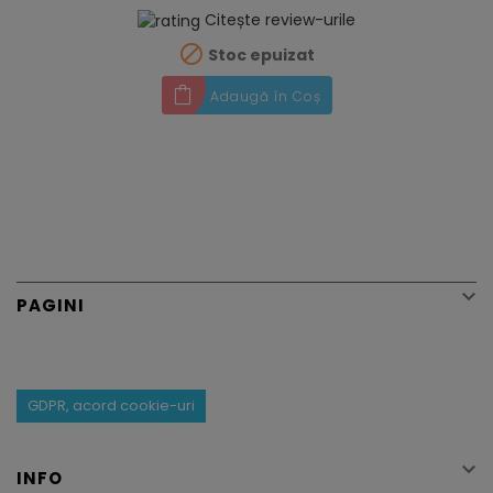
Citește review-urile

Stoc epuizat
Adaugă în Coș

PAGINI
GDPR, acord cookie-uri

INFO