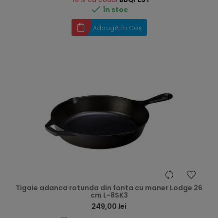

În stoc
Adaugă în Coș
hea
Tigaie adanca rotunda din fonta cu maner Lodge 26
cm L-8SK3
249,00 lei