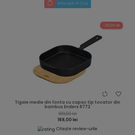
Adaugă în Coș
-30,00 lei
hea
Tigaie medie din fonta cu capac tip tocator din
bambus Enders 8772
199,00 lei
169,00 lei
Citește review-urile