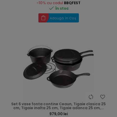
-10%
cu codul
BBQFEST

În stoc
Adaugă în Coș
hea
Set 6 vase fonta contine Ceaun, Tigaie clasica 25
cm, Tigaie inalta 25 cm, Tigaie adanca 25 cm,...
979,00 lei