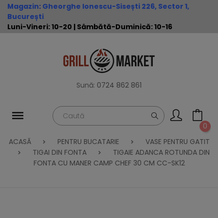
Magazin
:
Gheorghe Ionescu-Sisești 226, Sector 1,
București
Luni-Vineri: 10-20 | Sâmbătă-Duminică: 10-16
Sună:
0724 862 861
0
ACASĂ
PENTRU BUCATARIE
VASE PENTRU GATIT
TIGAI DIN FONTA
TIGAIE ADANCA ROTUNDA DIN
FONTA CU MANER CAMP CHEF 30 CM CC-SK12