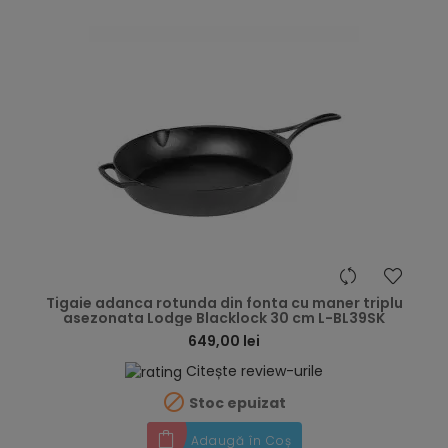
hea
Tigaie adanca rotunda din fonta cu maner triplu
asezonata Lodge Blacklock 30 cm L-BL39SK
649,00 lei
Citește review-urile

Stoc epuizat
Adaugă în Coș