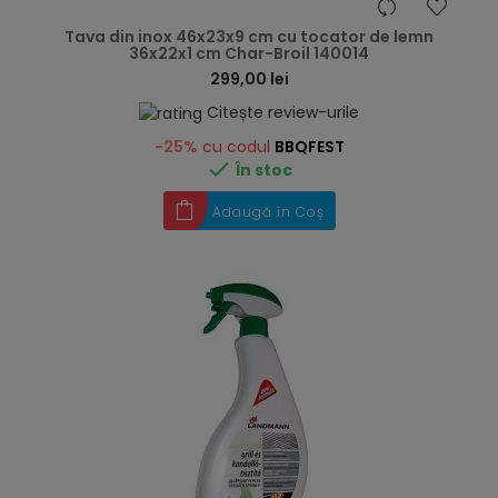
hea
Tava din inox 46x23x9 cm cu tocator de lemn
36x22x1 cm Char-Broil 140014
299,00 lei
Citește review-urile
-25%
cu codul
BBQFEST

În stoc
Adaugă în Coș