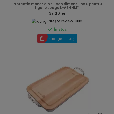
Protectie maner din silicon dimensiune S pentru
tigaile Lodge L-ASHHM11
39,00 lei
Citește review-urile

În stoc
Adaugă în Coș