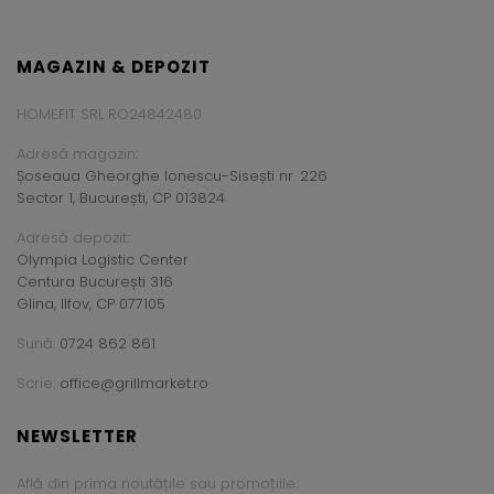
MAGAZIN & DEPOZIT
HOMEFIT SRL RO24842480
Adresă magazin:
Șoseaua Gheorghe Ionescu-Sisești nr. 226
Sector 1, București, CP 013824
Adresă depozit:
Olympia Logistic Center
Centura București 316
Glina, Ilfov, CP 077105
Sună:
0724 862 861
Scrie:
office@grillmarket.ro
NEWSLETTER
Află din prima noutățile sau promoțiile.