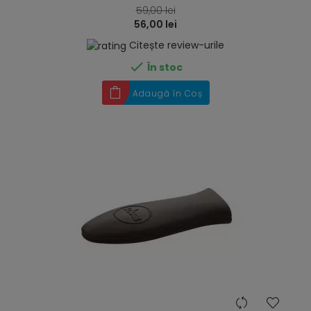
59,00 lei
56,00 lei
Citește review-urile

În stoc
Adaugă în Coș
hea