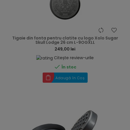
hea
Tigaie din fonta pentru clatite cu logo Xolo Sugar
Skull Lodge 26 cm L-9OGXLL
249,00 lei
Citește review-urile

În stoc
Adaugă în Coș