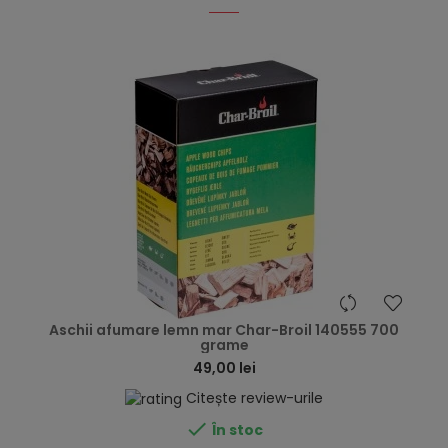
hea
Aschii afumare lemn mar Char-Broil 140555 700
grame
49,00 lei
Citește review-urile

În stoc