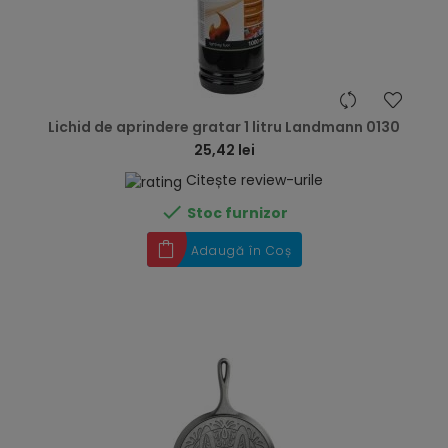
hea
Lichid de aprindere gratar 1 litru Landmann 0130
25,42 lei
Citește review-urile

Stoc furnizor
Adaugă în Coș