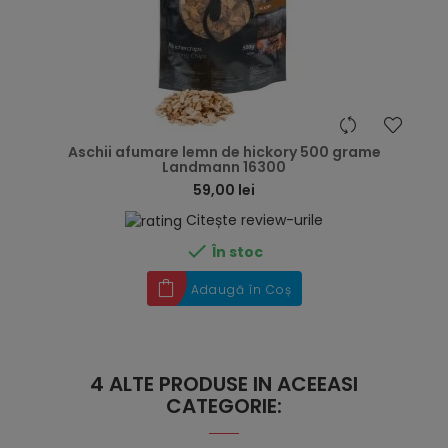
hea
Aschii afumare lemn de hickory 500 grame
Landmann 16300
59,00 lei
Citește review-urile

În stoc
Adaugă în Coș
4 ALTE PRODUSE IN ACEEASI
CATEGORIE: