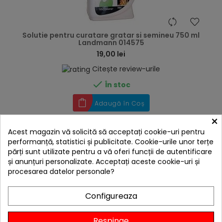
hea
Solutie pentru curatare gratar si semineu 750 ml
Landmann 014575
19,00 lei
Citește review-urile

În stoc
Adaugă în Coș
×
Acest magazin vă solicită să acceptați cookie-uri pentru
performanță, statistici și publicitate. Cookie-urile unor terțe
părți sunt utilizate pentru a vă oferi funcții de autentificare
și anunțuri personalizate. Acceptați aceste cookie-uri și
procesarea datelor personale?
Configureaza
Respinge