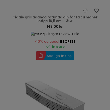
hea
Tigaie grill adanca rotunda din fonta cu maner
Lodge 16,5 cm L-3GP
149,00 lei
Citește review-urile
-10%
cu codul
BBQFEST

În stoc
Adaugă în Coș