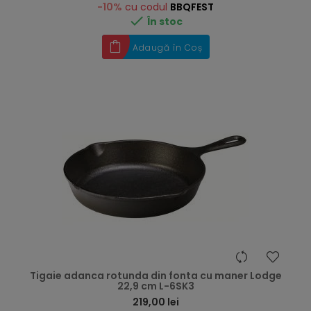
-10%
cu codul
BBQFEST

În stoc
Adaugă în Coș
hea
Tigaie adanca rotunda din fonta cu maner Lodge
22,9 cm L-6SK3
219,00 lei