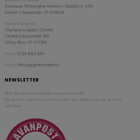
Șoseaua Gheorghe Ionescu-Sisești nr. 226
Sector 1, București, CP 013824
Adresă depozit:
Olympia Logistic Center
Centura București 316
Glina, Ilfov, CP 077105
Sună:
0724 862 861
Scrie:
office@grillmarket.ro
NEWSLETTER
Află din prima noutățile sau promoțiile.
Nu te vom spama și nici nu vom da adresa ta de e-mail
altcuiva.