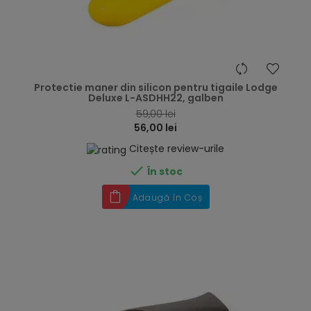
hea
Protectie maner din silicon pentru tigaile Lodge
Deluxe L-ASDHH22, galben
59,00 lei
56,00 lei
Citește review-urile

În stoc
Adaugă în Coș