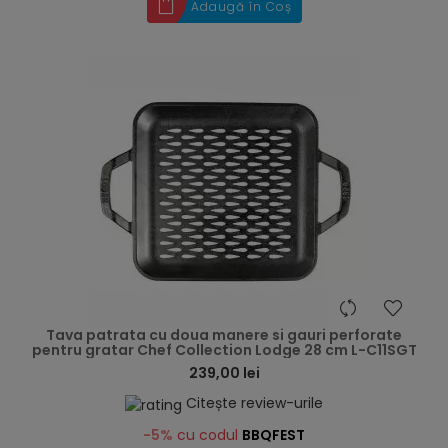
Adaugă în Coș
hea
Tava patrata cu doua manere si gauri perforate
pentru gratar Chef Collection Lodge 28 cm L-C11SGT
239,00 lei
Citește review-urile
-5%
cu codul
BBQFEST