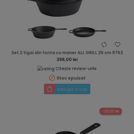
hea
Set 2 tigai din fonta cu maner ALL GRILL 26 cm 9763
399,00 lei
Citește review-urile

Stoc epuizat
Adaugă în Coș
-20,00 lei