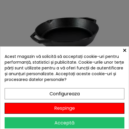
×
Acest magazin vă solicită să acceptați cookie-uri pentru
performanță, statistici și publicitate. Cookie-urile unor terțe
hea
părți sunt utilizate pentru a vă oferi funcții de autentificare
și anunțuri personalizate. Acceptați aceste cookie-uri și
Tigaie adanca rotunda din fonta cu manere Lodge
30 cm L-10SKL
procesarea datelor personale?
329,00 lei
Configureaza
Citește review-urile
-10%
cu codul
BBQFEST
Respinge

În stoc
Adaugă în Coș
Acceptă