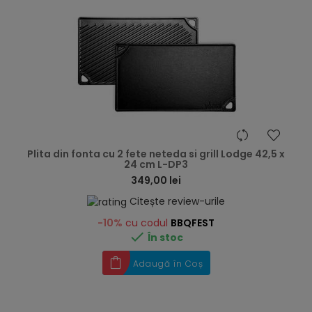
hea
Plita din fonta cu 2 fete neteda si grill Lodge 42,5 x
24 cm L-DP3
349,00 lei
Citește review-urile
-10%
cu codul
BBQFEST

În stoc
Adaugă în Coș