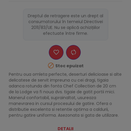
Dreptul de retragere este un drept al
consumatorului în temeiul Directivei
2011/83/UE. Nu se aplică achizițiilor
efectuate între firme.

Stoc epuizat
Pentru oua omleta perfecte, deserturi delicioase si alte
delicatese de servit impreuna cu cei dragi, tigaia
adanca rotunda din fonta Chef Collection de 20 cm
de la Lodge va fi noua dvs. tigaie de gatit portii mici.
Manerul confortabil, suprainaltat, usureaza
manevrarea in cursul procesului de gatire. Ofera o
distributie excelenta si retentie optima a caldurii,
pentru gatire uniforma. Asezonata si gata de utilizare.
DETALII