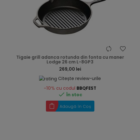
hea
Tigaie grill adanca rotunda din fonta cu maner
Lodge 26 cm L-8GP3
269,00 lei
Citește review-urile
-10%
cu codul
BBQFEST

În stoc
Adaugă în Coș