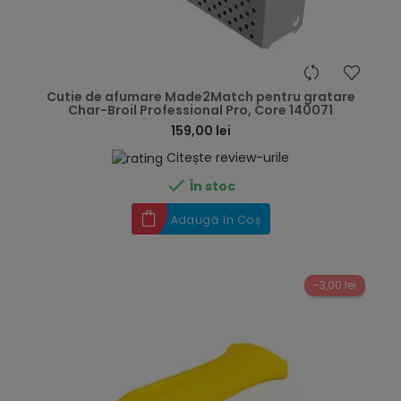
hea
Cutie de afumare Made2Match pentru gratare
Char-Broil Professional Pro, Core 140071
159,00 lei
Citește review-urile

În stoc
Adaugă în Coș
-3,00 lei