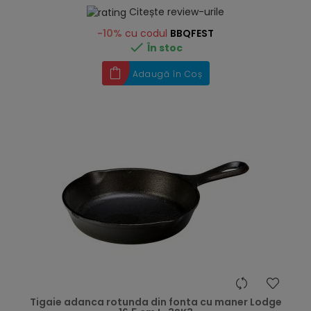
Citește review-urile
-10%
cu codul
BBQFEST

În stoc
Adaugă în Coș
hea
Tigaie adanca rotunda din fonta cu maner Lodge