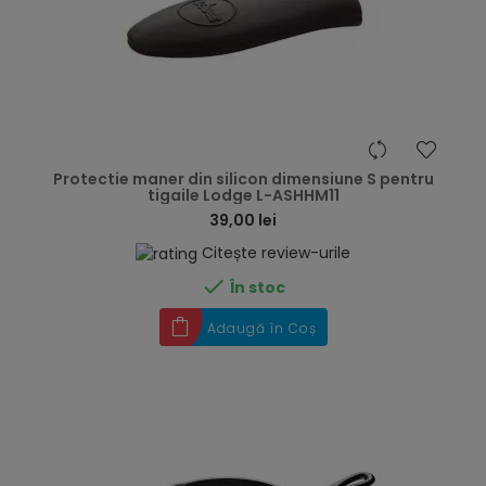
hea
Protectie maner din silicon dimensiune S pentru
tigaile Lodge L-ASHHM11
39,00 lei
Citește review-urile

În stoc
Adaugă în Coș