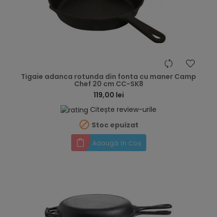
hea
Tigaie adanca rotunda din fonta cu maner Camp
Chef 20 cm CC-SK8
119,00 lei
Citește review-urile

Stoc epuizat
Adaugă în Coș