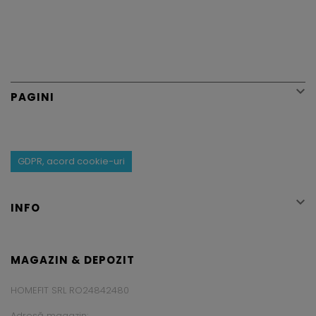

PAGINI
GDPR, acord cookie-uri

INFO
MAGAZIN & DEPOZIT
HOMEFIT SRL RO24842480
Adresă magazin: