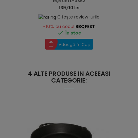
16,5 cm L-3SK3
139,00 lei
Citește review-urile
-10%
cu codul
BBQFEST

În stoc
Adaugă în Coș
4 ALTE PRODUSE IN ACEEASI
CATEGORIE: