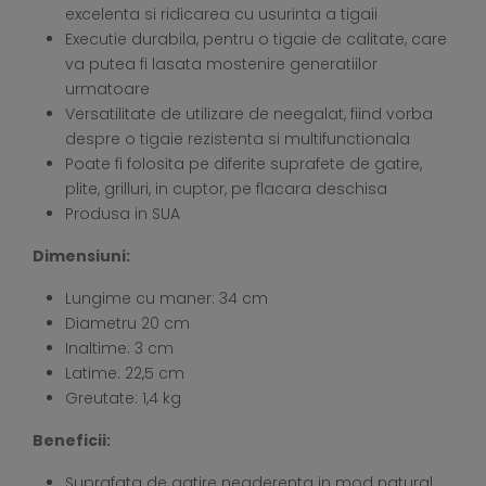
excelenta si ridicarea cu usurinta a tigaii
Executie durabila, pentru o tigaie de calitate, care
va putea fi lasata mostenire generatiilor
urmatoare
Versatilitate de utilizare de neegalat, fiind vorba
despre o tigaie rezistenta si multifunctionala
Poate fi folosita pe diferite suprafete de gatire,
plite, grilluri, in cuptor, pe flacara deschisa
Produsa in SUA
Dimensiuni:
Lungime cu maner: 34 cm
Diametru 20 cm
Inaltime: 3 cm
Latime: 22,5 cm
Greutate: 1,4 kg
Beneficii:
Suprafata de gatire neaderenta in mod natural