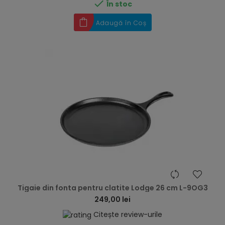

În stoc
Adaugă în Coș
hea
Tigaie din fonta pentru clatite Lodge 26 cm L-9OG3
249,00 lei
Citește review-urile