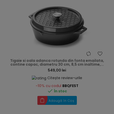
hea
Tigaie si oala adanca rotunda din fonta emailata,
contine capac, diametru 30 cm, 8,5 cm inaltime,...
549,00 lei
Citește review-urile
-10%
cu codul
BBQFEST

În stoc
Adaugă în Coș