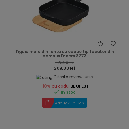
hea
Tigaie mare din fonta cu capac tip tocator din
bambus Enders 8773
229,00 lei
209,00 lei
Citește review-urile
-10%
cu codul
BBQFEST

În stoc
Adaugă în Coș