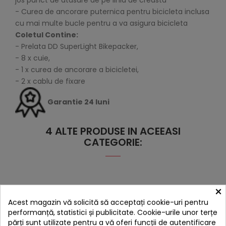
jos punct de atasare de pe linia de creasta
- Curea de ancorare puternica pentru bicicleta inclusa
cu mai multe bucle pentru a va asigura bicicleta
Coletul Contine:
- Prelata DD SuperLight Bikepacker,
- 8 x cuie,
- 1 x curea de ancorare a bicicletei,
- 2 x cablu de fixare
Garantie 24 luni
4 ALTE PRODUSE IN ACEEASI
CATEGORIE:
×
Acest magazin vă solicită să acceptați cookie-uri pentru
performanță, statistici și publicitate. Cookie-urile unor terțe
părți sunt utilizate pentru a vă oferi funcții de autentificare