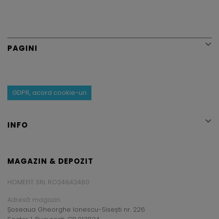

PAGINI
GDPR, acord cookie-uri

INFO
MAGAZIN & DEPOZIT
HOMEFIT SRL RO24842480
Adresă magazin:
Șoseaua Gheorghe Ionescu-Sisești nr. 226