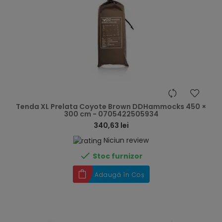
hea
Tenda XL Prelata Coyote Brown DDHammocks 450 ×
300 cm - 0705422505934
340,63 lei
Niciun review

Stoc furnizor
Adaugă în Coș