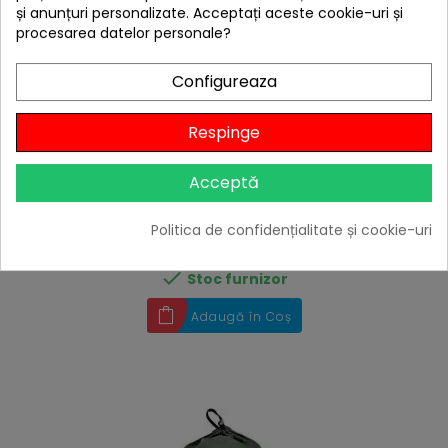
și anunțuri personalizate. Acceptați aceste cookie-uri și
procesarea datelor personale?
Configureaza
Respinge
hea
Tenda XL Prelata Olive Green DDHammocks 450 ×
Acceptă
300 cm - 0610696771032
340,63 lei
Politica de confidențialitate și cookie-uri
Niciun review

Stoc furnizor
Adaugă în Coș