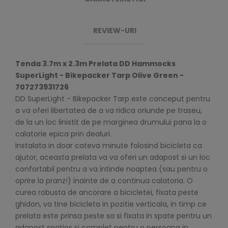
REVIEW-URI
Tenda 3.7m x 2.3m Prelata DD Hammocks
SuperLight - Bikepacker Tarp Olive Green -
707273931726
DD SuperLight - Bikepacker Tarp este conceput pentru
a va oferi libertatea de a va ridica oriunde pe traseu,
de la un loc linistit de pe marginea drumului pana la o
calatorie epica prin dealuri.
Instalata in doar cateva minute folosind bicicleta ca
ajutor, aceasta prelata va va oferi un adapost si un loc
confortabil pentru a va intinde noaptea (sau pentru o
oprire la pranz!) inainte de a continua calatoria. O
curea robusta de ancorare a bicicletei, fixata peste
ghidon, va tine bicicleta in pozitie verticala, in timp ce
prelata este prinsa peste sa si fixata in spate pentru un
adapost spatios si complet pentru o persoana in