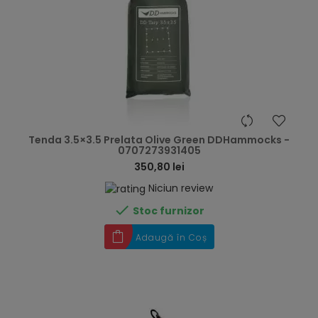
hea
Tenda 3.5×3.5 Prelata Olive Green DDHammocks -
0707273931405
350,80 lei
Niciun review

Stoc furnizor
Adaugă în Coș