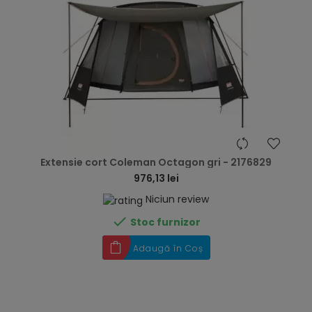
hea
Extensie cort Coleman Octagon gri - 2176829
976,13 lei
Niciun review

Stoc furnizor
Adaugă în Coș