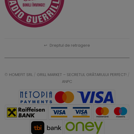
↩
Dreptul de retragere
©
HOMEFIT SRL
/
GRILL MARKET – SECRETUL GRĂTARULUI PERFECT!
/
ANPC