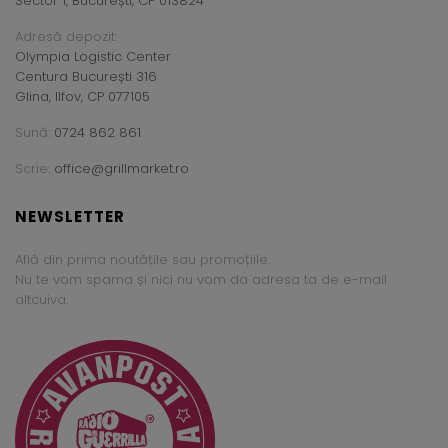
Sector 1, București, CP 013824
Adresă depozit:
Olympia Logistic Center
Centura București 316
Glina, Ilfov, CP 077105
Sună:
0724 862 861
Scrie:
office@grillmarket.ro
NEWSLETTER
Află din prima noutățile sau promoțiile.
Nu te vom spama și nici nu vom da adresa ta de e-mail
altcuiva.