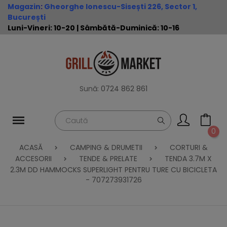
Magazin
:
Gheorghe Ionescu-Sisești 226, Sector 1,
București
Luni-Vineri: 10-20 | Sâmbătă-Duminică: 10-16
Sună:
0724 862 861
0
ACASĂ
CAMPING & DRUMETII
CORTURI &
ACCESORII
TENDE & PRELATE
TENDA 3.7M X
2.3M DD HAMMOCKS SUPERLIGHT PENTRU TURE CU BICICLETA
- 707273931726