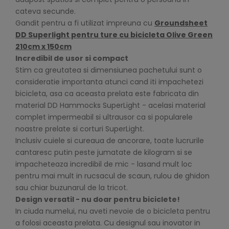
cateva secunde.
Gandit pentru a fi utilizat impreuna cu
Groundsheet
DD Superlight pentru ture cu bicicleta Olive Green
210cm x 150cm
Incredibil de usor si compact
Stim ca greutatea si dimensiunea pachetului sunt o
consideratie importanta atunci cand iti impachetezi
bicicleta, asa ca aceasta prelata este fabricata din
material DD Hammocks SuperLight - acelasi material
complet impermeabil si ultrausor ca si popularele
noastre prelate si corturi SuperLight.
Inclusiv cuiele si cureaua de ancorare, toate lucrurile
cantaresc putin peste jumatate de kilogram si se
impacheteaza incredibil de mic - lasand mult loc
pentru mai mult in rucsacul de scaun, rulou de ghidon
sau chiar buzunarul de la tricot.
Design versatil - nu doar pentru biciclete!
In ciuda numelui, nu aveti nevoie de o bicicleta pentru
a folosi aceasta prelata. Cu designul sau inovator in