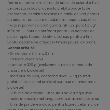
forma de romb, o multime de bucle de cuier si o linie
de creasta in bucla, aceasta prelata poate fi, de
asemenea, instalata folosind un cablu de varf pentru
un adapost deasupra capului intre copaci, sau chiar
fixata in pamant si configurata intr-un „punct plug”
infiintat! O optiune perfecta pentru un adapost de
ploaie rapid, tabara de bivi la sol sau pentru a tine
vantul departe de aragaz in timpul pauzei de pranz.
Caracteristici:
- Dimensiune 3,7 m x 2,3 m
- Culoare verde olive
- Greutate 320 g (excluzand cuiele si cureaua de
ancorare a bicicletei)
- Incredibil de usor, cantarind doar 320 g (numai
prelata - excluzand cuiele si cureaua de ancorare a
bicicletei)
- 13 bucle de atasare - inclusiv 3 de-a lungul liniei
crestei si o bucla mai lunga pentru atasarea peste sa
- Linie de prindere inclusa pentru fixarea celui mai de