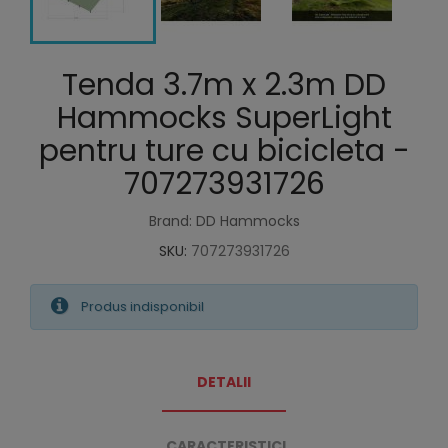
Tenda 3.7m x 2.3m DD
Hammocks SuperLight
pentru ture cu bicicleta -
707273931726
Brand: DD Hammocks
SKU:
707273931726
Produs indisponibil
DETALII
CARACTERISTICI