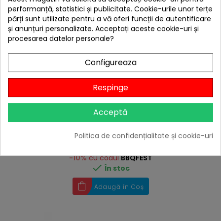
performanță, statistici și publicitate. Cookie-urile unor terțe
părți sunt utilizate pentru a vă oferi funcții de autentificare
și anunțuri personalizate. Acceptați aceste cookie-uri și
procesarea datelor personale?
Configureaza
hea
Respinge
Suport fonta cu piatra pizza pentru sistemul culinar
modular Enders 7790
Acceptă
239,00 lei
219,00 lei
Politica de confidențialitate și cookie-uri
Niciun review
-10%
cu codul
BBQFEST

În stoc
Adaugă în Coș