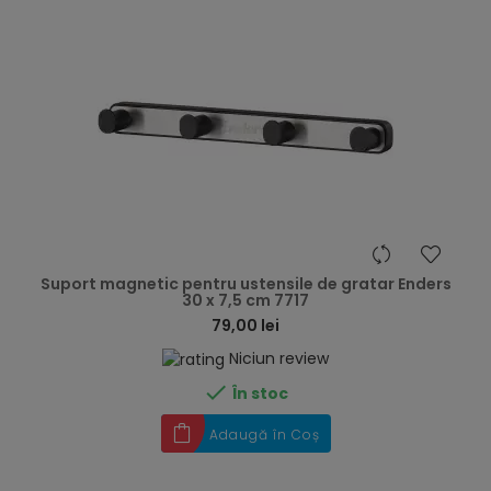
hea
Suport magnetic pentru ustensile de gratar Enders
30 x 7,5 cm 7717
79,00 lei
Niciun review

În stoc
Adaugă în Coș