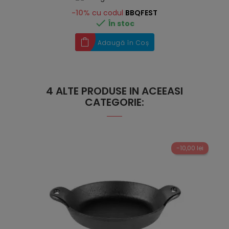
-10%
cu codul
BBQFEST

În stoc
Adaugă în Coș
4 ALTE PRODUSE IN ACEEASI
CATEGORIE:
-10,00 lei