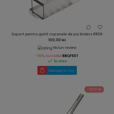
hea
Suport pentru gatit copanele de pui Enders 8806
100,00 lei
Niciun review
-10%
cu codul
BBQFEST

În stoc
Adaugă în Coș
-20,00 lei