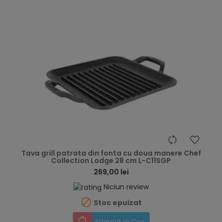
hea
Tava grill patrata din fonta cu doua manere Chef
Collection Lodge 28 cm L-C11SGP
269,00 lei
Niciun review

Stoc epuizat
Adaugă în Coș