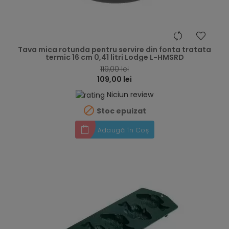
hea
Tava mica rotunda pentru servire din fonta tratata
termic 16 cm 0,41 litri Lodge L-HMSRD
119,00 lei
109,00 lei
Niciun review

Stoc epuizat
Adaugă în Coș