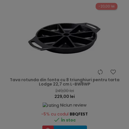
-20,00 lei
hea
Tava rotunda din fonta cu 8 triunghiuri pentru tarta
Lodge 22,7 cm L-BW8WP
249,00 lei
229,00 lei
Niciun review
-5%
cu codul
BBQFEST

În stoc