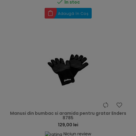

În stoc
Adaugă în Coș
hea
Manusi din bumbac si aramida pentru gratar Enders
8785
129,00 lei
Niciun review