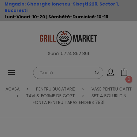
Magazin
:
Gheorghe Ionescu-Sisești 226, Sector 1,
București
Luni-Vineri: 10-20 | Sâmbătă-Duminică: 10-16
Sună:
0724 862 861
0
ACASĂ
PENTRU BUCATARIE
VASE PENTRU GATIT
TAVI & FORME DE COPT
SET 4 BOLURI DIN
FONTA PENTRU TAPAS ENDERS 7931