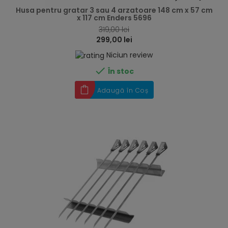
Husa pentru gratar 3 sau 4 arzatoare 148 cm x 57 cm
x 117 cm Enders 5696
319,00 lei
299,00 lei
Niciun review

În stoc
Adaugă în Coș