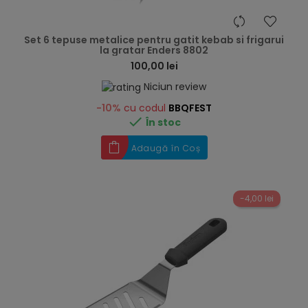
hea
Set 6 tepuse metalice pentru gatit kebab si frigarui
la gratar Enders 8802
100,00 lei
Niciun review
-10%
cu codul
BBQFEST

În stoc
Adaugă în Coș
-4,00 lei