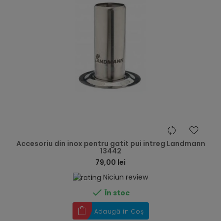
hea
Accesoriu din inox pentru gatit pui intreg Landmann
13442
79,00 lei
Niciun review

În stoc
Adaugă în Coș