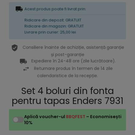
Acest produs poate fi livrat prin:
Ridicare din depozit: GRATUIT
Ridicare din magazin: GRATUIT
Livrare prin curier: 25,00 lei
Consiliere înainte de achiziție, asistență garanție
și post-garanție
Expediere în 24-48 ore (zile lucrătoare).
Returnare produs în termen de 14 zile
calendaristice de la recepție.
Set 4 boluri din fonta
pentru tapas Enders 7931
Aplică voucher-ul
BBQFEST
– Economisești
10%