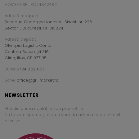
HOMEFIT SRL RO24842480
Adresă magazin:
Șoseaua Gheorghe Ionescu-Sisești nr. 226
Sector 1, București, CP 013824
Adresă depozit:
Olympia Logistic Center
Centura București 316
Glina, Ilfov, CP 077105
Sună:
0724 862 861
Scrie:
office@grillmarket.ro
NEWSLETTER
Află din prima noutățile sau promoțiile.
Nu te vom spama și nici nu vom da adresa ta de e-mail
altcuiva.