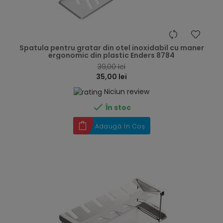
hea
Spatula pentru gratar din otel inoxidabil cu maner
ergonomic din plastic Enders 8784
39,00 lei
35,00 lei
Niciun review

În stoc
Adaugă în Coș