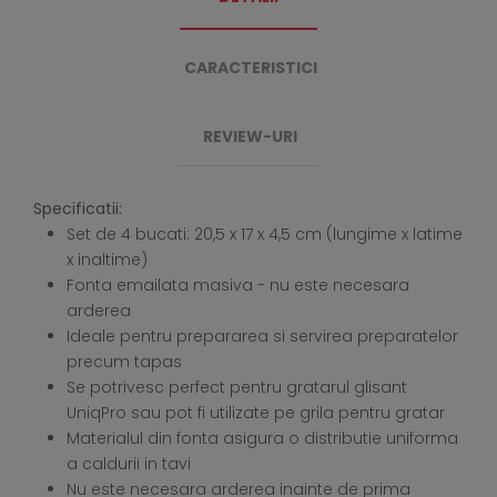
CARACTERISTICI
REVIEW-URI
Specificatii:
Set de 4 bucati: 20,5 x 17 x 4,5 cm (lungime x latime
x inaltime)
Fonta emailata masiva - nu este necesara
arderea
Ideale pentru prepararea si servirea preparatelor
precum tapas
Se potrivesc perfect pentru gratarul glisant
UniqPro sau pot fi utilizate pe grila pentru gratar
Materialul din fonta asigura o distributie uniforma
a caldurii in tavi
Nu este necesara arderea inainte de prima