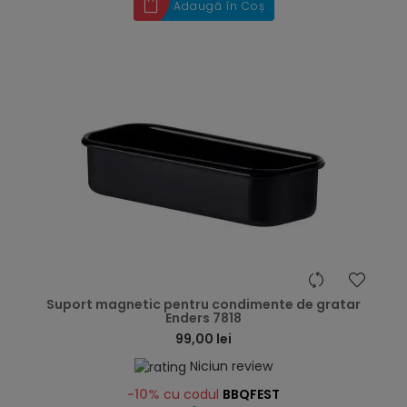
Adaugă în Coș
hea
Suport magnetic pentru condimente de gratar
Enders 7818
99,00 lei
Niciun review
-10%
cu codul
BBQFEST