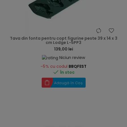
hea
Tava din fonta pentru copt figurine peste 39 x 14 x 3
cm Lodge L-5PP3
139,00 lei
Niciun review
-5%
cu codul
BBQFEST

În stoc
Adaugă în Coș