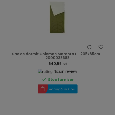
hea
Sac de dormit Coleman Maranta L - 205x85cm -
2000038688
640,59 lei
Niciun review

Stoc furnizor
Adaugă în Coș