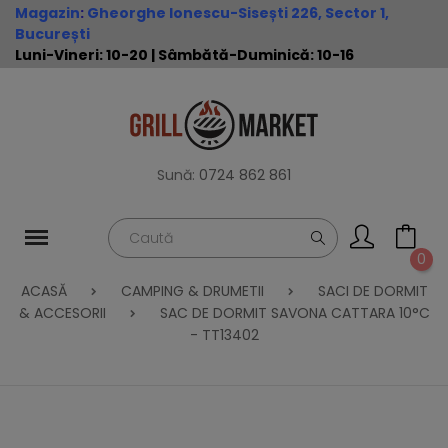
Magazin
:
Gheorghe Ionescu-Sisești 226, Sector 1,
București
Luni-Vineri: 10-20 | Sâmbătă-Duminică: 10-16
Sună:
0724 862 861
0
ACASĂ
CAMPING & DRUMETII
SACI DE DORMIT
& ACCESORII
SAC DE DORMIT SAVONA CATTARA 10°C
- TT13402