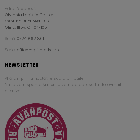
Adresă depozit:
Olympia Logistic Center
Centura București 316
Glina, Ilfov, CP 077105
Sună:
0724 862 861
Scrie:
office@grillmarket.ro
NEWSLETTER
Află din prima noutățile sau promoțiile.
Nu te vom spama și nici nu vom da adresa ta de e-mail
altcuiva.