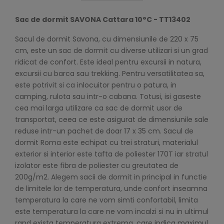
Sac de dormit SAVONA Cattara 10°C - TT13402
Sacul de dormit Savona, cu dimensiunile de 220 x 75
cm, este un sac de dormit cu diverse utilizari si un grad
ridicat de confort. Este ideal pentru excursii in natura,
excursii cu barca sau trekking. Pentru versatilitatea sa,
este potrivit si ca inlocuitor pentru o patura, in
camping, rulota sau intr-o cabana. Totusi, isi gaseste
cea mai larga utilizare ca sac de dormit usor de
transportat, ceea ce este asigurat de dimensiunile sale
reduse intr-un pachet de doar 17 x 35 cm. Sacul de
dormit Roma este echipat cu trei straturi, materialul
exterior si interior este tafta de poliester 170T iar stratul
izolator este fibra de poliester cu greutatea de
200g/m2. Alegem sacii de dormit in principal in functie
de limitele lor de temperatura, unde confort inseamna
temperatura la care ne vom simti confortabil, limita
este temperatura la care ne vom incalzi si nu in ultimul
rand exista temperatura extrema, care indica maximul