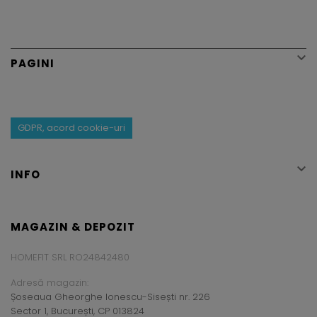

PAGINI
GDPR, acord cookie-uri

INFO
MAGAZIN & DEPOZIT
HOMEFIT SRL RO24842480
Adresă magazin:
Șoseaua Gheorghe Ionescu-Sisești nr. 226
Sector 1, București, CP 013824