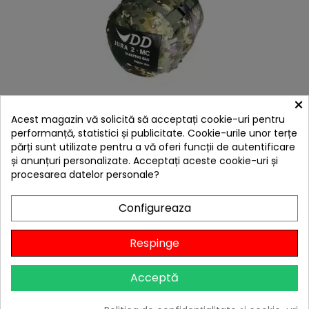
×
hea
Acest magazin vă solicită să acceptați cookie-uri pentru
Sac de dormit DD Hammocks Jura 2 Camo -
performanță, statistici și publicitate. Cookie-urile unor terțe
0707273932310
părți sunt utilizate pentru a vă oferi funcții de autentificare
518,57 lei
și anunțuri personalizate. Acceptați aceste cookie-uri și
procesarea datelor personale?
Niciun review

Stoc furnizor
Configureaza
Adaugă în Coș
Respinge
Acceptă