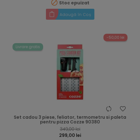

Stoc epuizat
Adaugă în Coș
-50,00 lei
Livrare gratis
hea
Set cadou 3 piese, feliator, termometru si paleta
pentru pizza Cozze 90380
349,00 lei
299,00 lei