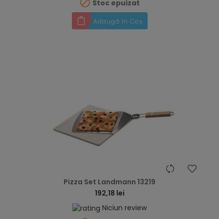

Stoc epuizat
Adaugă în Coș
hea
Pizza Set Landmann 13219
192,18 lei
Niciun review