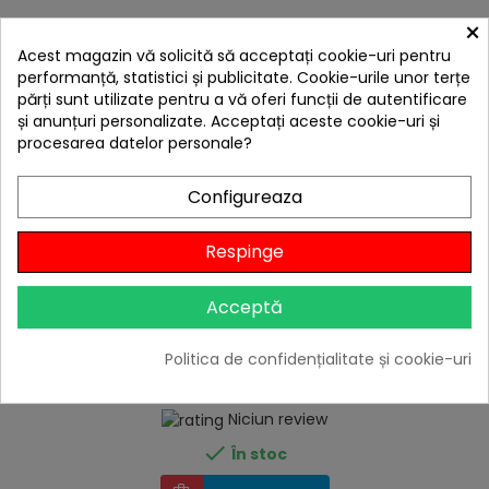
×
Acest magazin vă solicită să acceptați cookie-uri pentru
performanță, statistici și publicitate. Cookie-urile unor terțe
părți sunt utilizate pentru a vă oferi funcții de autentificare
și anunțuri personalizate. Acceptați aceste cookie-uri și
procesarea datelor personale?
Configureaza
Respinge
Acceptă
hea
Tocator din bambus pentru pizza Cozze diametru
Politica de confidențialitate și cookie-uri
35 x 1,2 cm 90314
69,00 lei
Niciun review

În stoc