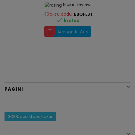
Niciun review
-15%
cu codul
BBQFEST

În stoc
Adaugă în Coș

PAGINI
GDPR, acord cookie-uri
