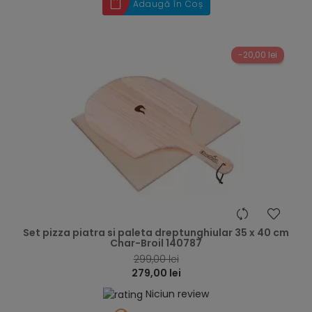
Adaugă în Coș
-20,00 lei
hea
Set pizza piatra si paleta dreptunghiular 35 x 40 cm
Char-Broil 140787
299,00 lei
279,00 lei
Niciun review