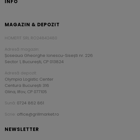
INFO
MAGAZIN & DEPOZIT
HOMEFIT SRL RO24842480
Adresă magazin:
Șoseaua Gheorghe Ionescu-Sisești nr. 226
Sector 1, București, CP 013824
Adresă depozit:
Olympia Logistic Center
Centura București 316
Glina, Ilfov, CP 077105
Sună:
0724 862 861
Scrie:
office@grillmarket.ro
NEWSLETTER