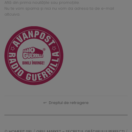
Află din prima noutățile sau promoțiile.
Nu te vom spama și nici nu vom da adresa ta de e-mail
altcuiva.
↩
Dreptul de retragere
©
HOMEFIT SRL
/
GRILL MARKET – SECRETUL GRĂTARULUI PERFECT!
/