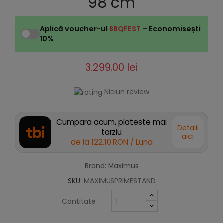
98 cm
Aplică voucher-ul
BBQFEST
– Economisești
10%
3.299,00 lei
Niciun review
Cumpara acum, plateste mai
Detalii
tarziu
aici
de la
122.10 RON
/ Luna
Brand: Maximus
SKU:
MAXIMUSPRIMESTAND
Cantitate