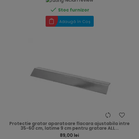

Stoc furnizor
Adaugă în Coș
hea
Protectie gratar aparatoare flacara ajustabila intre
35-60 cm, latime 9 cm pentru gratare ALL...
89,00 lei