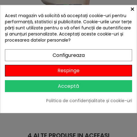
×
Acest magazin vă solicită să acceptați cookie-uri pentru
performanță, statistici și publicitate. Cookie-urile unor terțe
părți sunt utilizate pentru a vă oferi funcții de autentificare
și anunțuri personalizate. Acceptați aceste cookie-uri și
procesarea datelor personale?
Configureaza
hea
Aschii afumare lemn de cires Landmann 500 grame
13953
Respinge
59,00 lei
Niciun review
Acceptă

În stoc
Politica de confidențialitate și cookie-uri
Adaugă în Coș
4 ALTE PRODUSE IN ACEEASI