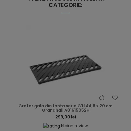
CATEGORIE:
hea
Gratar grila din fonta seria GTI 44,8 x 20 cm
Grandhall A01615052H
299,00 lei
Niciun review