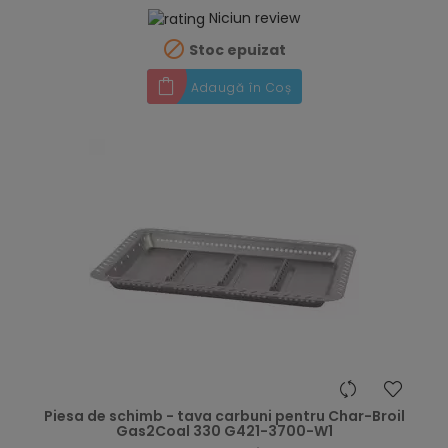
Niciun review

Stoc epuizat
Adaugă în Coș
hea
Piesa de schimb - tava carbuni pentru Char-Broil
Gas2Coal 330 G421-3700-W1