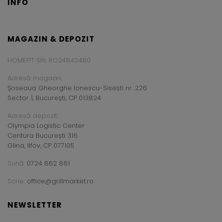
INFO
MAGAZIN & DEPOZIT
HOMEFIT SRL RO24842480
Adresă magazin:
Șoseaua Gheorghe Ionescu-Sisești nr. 226
Sector 1, București, CP 013824
Adresă depozit:
Olympia Logistic Center
Centura București 316
Glina, Ilfov, CP 077105
Sună:
0724 862 861
Scrie:
office@grillmarket.ro
NEWSLETTER