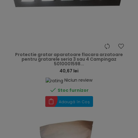
hea
Protectie gratar aparatoare flacara arzatoare
pentru gratarele seria 3 sau 4 Campingaz
5010001598...
40,67 lei
Niciun review

Stoc furnizor
Adaugă în Coș