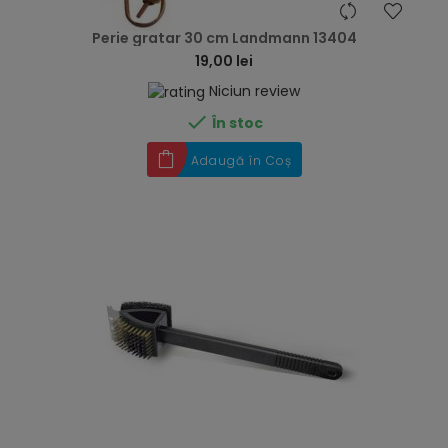
hea
Perie gratar 30 cm Landmann 13404
19,00 lei
Niciun review

În stoc
Adaugă în Coș