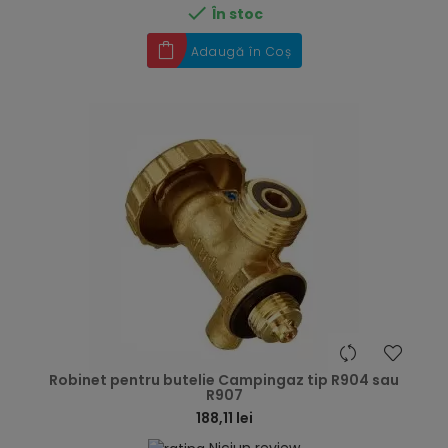

În stoc
Adaugă în Coș
hea
Robinet pentru butelie Campingaz tip R904 sau
R907
188,11 lei
Niciun review