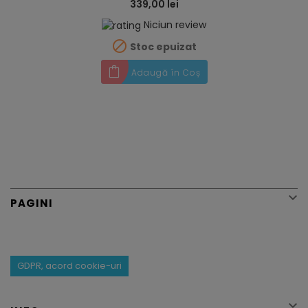
339,00 lei
Niciun review

Stoc epuizat
Adaugă în Coș

PAGINI
GDPR, acord cookie-uri
