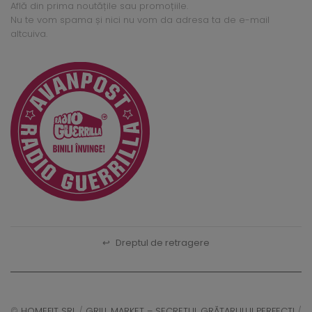
Află din prima noutățile sau promoțiile.
Nu te vom spama și nici nu vom da adresa ta de e-mail
altcuiva.
↩
Dreptul de retragere
©
HOMEFIT SRL
/
GRILL MARKET – SECRETUL GRĂTARULUI PERFECT!
/