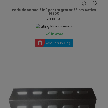
hea
Perie de sarma 3 in 1 pentru gratar 38 cm Activa
16800
29,00 lei
Niciun review

În stoc
Adaugă în Coș