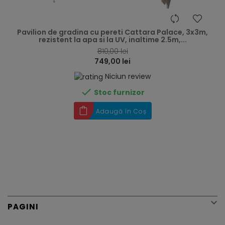
hea
Pavilion de gradina cu pereti Cattara Palace, 3x3m,
rezistent la apa si la UV, inaltime 2.5m,...
810,00 lei
749,00 lei
Niciun review

Stoc furnizor
Adaugă în Coș

PAGINI