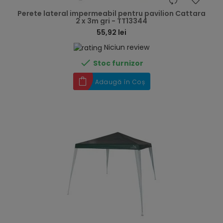
hea
Perete lateral impermeabil pentru pavilion Cattara
2 x 3m gri - TT13344
55,92 lei
Niciun review

Stoc furnizor
Adaugă în Coș