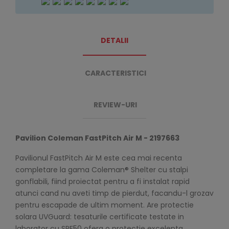
DETALII
CARACTERISTICI
REVIEW-URI
Pavilion Coleman FastPitch Air M - 2197663
Pavilionul FastPitch Air M este cea mai recenta
completare la gama Coleman® Shelter cu stalpi
gonflabili, fiind proiectat pentru a fi instalat rapid
atunci cand nu aveti timp de pierdut, facandu-l grozav
pentru escapade de ultim moment. Are protectie
solara UVGuard: tesaturile certificate testate in
laborator cu SPF50 ofera o protectie excelenta