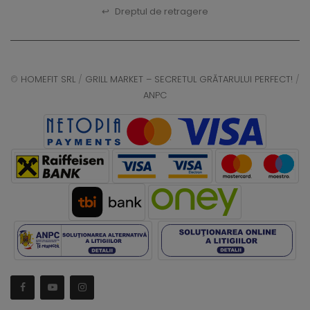
↩
Dreptul de retragere
©
HOMEFIT SRL
/
GRILL MARKET – SECRETUL GRĂTARULUI PERFECT!
/
ANPC