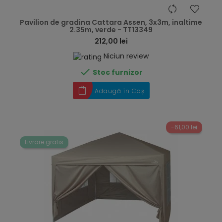
hea
Pavilion de gradina Cattara Assen, 3x3m, inaltime
2.35m, verde - TT13349
212,00 lei
Niciun review

Stoc furnizor
Adaugă în Coș
-61,00 lei
Livrare gratis