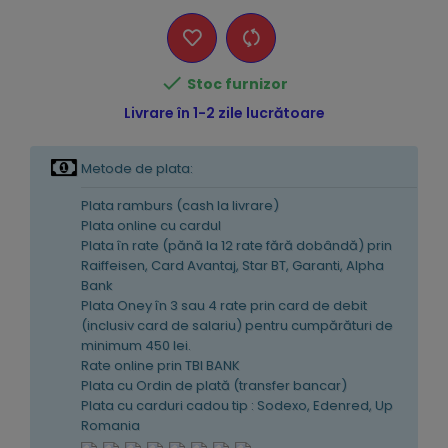

Stoc furnizor
Livrare în 1-2 zile lucrătoare
Metode de plata:
Plata ramburs (cash la livrare)
Plata online cu cardul
Plata în rate (pănă la 12 rate fără dobândă) prin
Raiffeisen, Card Avantaj, Star BT, Garanti, Alpha
Bank
Plata Oney în 3 sau 4 rate prin card de debit
(inclusiv card de salariu) pentru cumpărături de
minimum 450 lei.
Rate online prin TBI BANK
Plata cu Ordin de plată (transfer bancar)
Plata cu carduri cadou tip : Sodexo, Edenred, Up
Romania