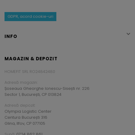
GDPR, acord cookie-uri

INFO
MAGAZIN & DEPOZIT
HOMEFIT SRL RO24842480
Adresă magazin:
Șoseaua Gheorghe Ionescu-Sisești nr. 226
Sector 1, București, CP 013824
Adresă depozit:
Olympia Logistic Center
Centura București 316
Glina, Ilfov, CP 077105
Sună:
0724 862 861