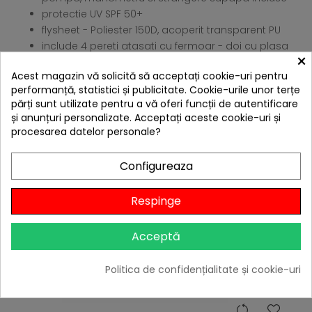
protectie UV SPF 50+
flysheet - Poliester 150D, acoperit transparent PU
include 4 pereti atasati cu fermoar - doi cu plasa
×
4 ALTE PRODUSE IN ACEEASI
Acest magazin vă solicită să acceptați cookie-uri pentru
CATEGORIE:
performanță, statistici și publicitate. Cookie-urile unor terțe
părți sunt utilizate pentru a vă oferi funcții de autentificare
și anunțuri personalizate. Acceptați aceste cookie-uri și
procesarea datelor personale?
Configureaza
Livrare gratis
Respinge
Acceptă
Politica de confidențialitate și cookie-uri
hea