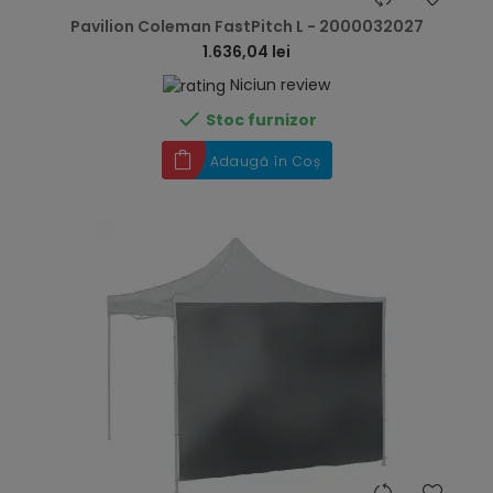
Pavilion Coleman FastPitch L - 2000032027
1.636,04 lei
Niciun review

Stoc furnizor
Adaugă în Coș