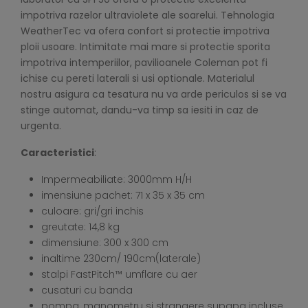
impotriva razelor ultraviolete ale soarelui. Tehnologia
WeatherTec va ofera confort si protectie impotriva
ploii usoare. Intimitate mai mare si protectie sporita
impotriva intemperiilor, pavilioanele Coleman pot fi
ichise cu pereti laterali si usi optionale. Materialul
nostru asigura ca tesatura nu va arde periculos si se va
stinge automat, dandu-va timp sa iesiti in caz de
urgenta.
Caracteristici
:
Impermeabiliate: 3000mm H/H
imensiune pachet: 71 x 35 x 35 cm
culoare: gri/gri inchis
greutate: 14,8 kg
dimensiune: 300 x 300 cm
inaltime 230cm/ 190cm(laterale)
stalpi FastPitch™ umflare cu aer
cusaturi cu banda
pompa, manometru si strangere supapa incluse