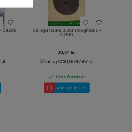
heart
heart
 - C8205
Chinga fixare 3.05m Coghlans -
C7610
20,34 lei
-ul
Citește review-ul

Stoc furnizor
Adaugă în Coș