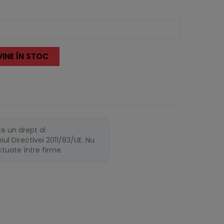
INE ÎN STOC
te un drept al
ul Directivei 2011/83/UE. Nu
ectuate între firme.