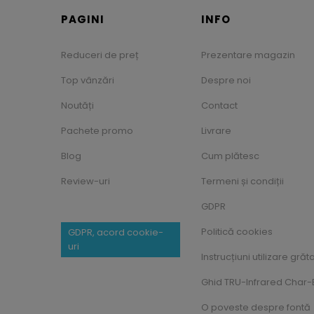
PAGINI
INFO
Reduceri de preț
Prezentare magazin
Top vânzări
Despre noi
Noutăți
Contact
Pachete promo
Livrare
Blog
Cum plătesc
Review-uri
Termeni și condiții
GDPR
Politică cookies
GDPR, acord cookie-
uri
Instrucțiuni utilizare grăt
Ghid TRU-Infrared Char-B
O poveste despre fontă