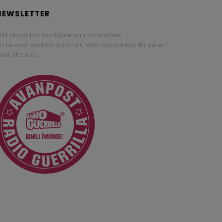
NEWSLETTER
flă din prima noutățile sau promoțiile.
u te vom spama și nici nu vom da adresa ta de e-
ail altcuiva.