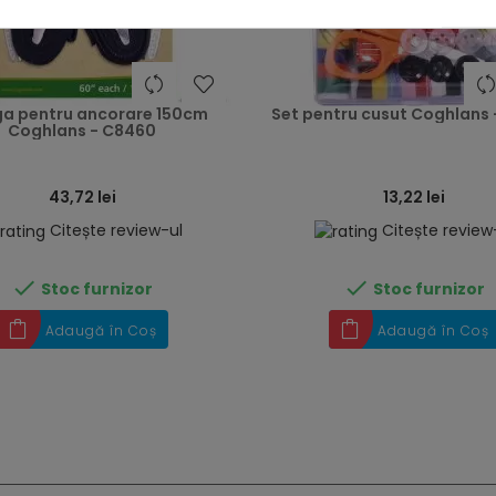
heart
ga pentru ancorare 150cm
Set pentru cusut Coghlans
Coghlans - C8460
43,72 lei
13,22 lei
Citește review-ul
Citește review


Stoc furnizor
Stoc furnizor
Adaugă în Coș
Adaugă în Coș