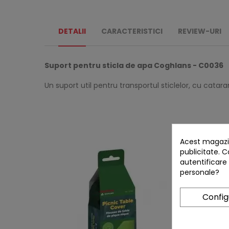
DETALII
CARACTERISTICI
REVIEW-URI
Suport pentru sticla de apa Coghlans - C0036
Un suport util pentru transportul sticlelor, cu catar
Acest magazin
publicitate. C
autentificare
personale?
Confi