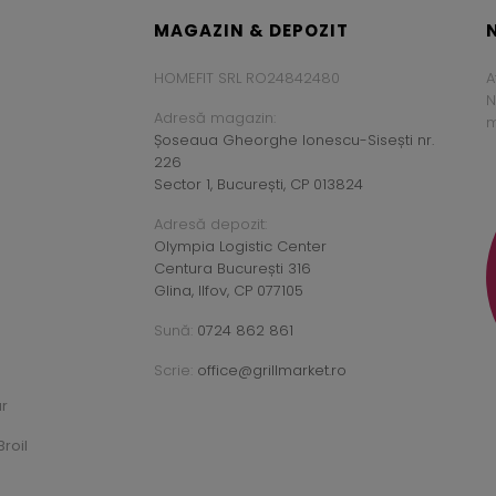
MAGAZIN & DEPOZIT
HOMEFIT SRL RO24842480
A
N
Adresă magazin:
m
Șoseaua Gheorghe Ionescu-Sisești nr.
226
Sector 1, București, CP 013824
Adresă depozit:
Olympia Logistic Center
Centura București 316
Glina, Ilfov, CP 077105
Sună:
0724 862 861
Scrie:
office@grillmarket.ro
ar
roil