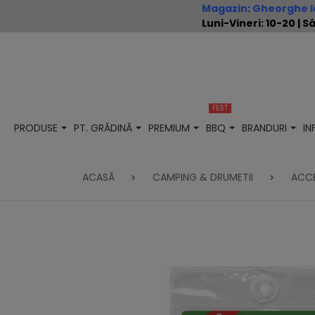
Magazin
:
Gheorghe Io
Luni-Vineri: 10-20 |
FEST
PRODUSE
PT. GRĂDINĂ
PREMIUM
BBQ
BRANDURI
I
ACASĂ
CAMPING & DRUMETII
ACC