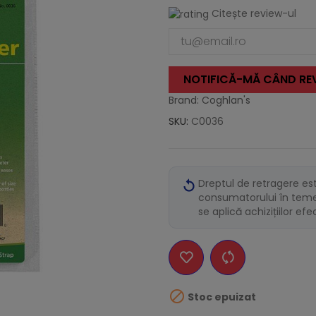
Citește review-ul
NOTIFICĂ-MĂ CÂND REV
Brand: Coghlan's
SKU:
C0036
Dreptul de retragere es
consumatorului în temei
se aplică achizițiilor ef

Stoc epuizat