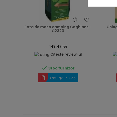
heart
Fata de masa camping Coghlans -
Chin
C2320
149,47 lei
Citește review-ul

Stoc furnizor
Adaugă în Coș